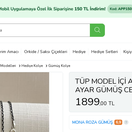
rim Amacı
Orkide / Saksı Çiçekleri
Hediye
Hediye Setleri
Kişi
 Modelleri
Hediye Kolye
Gümüş Kolye
TÜP MODEL İÇİ A
AYAR GÜMÜŞ CE
1899
,00 TL
MONA ROZA GÜMÜŞ
6,9