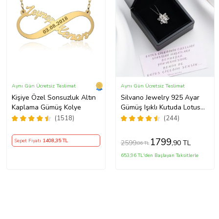
Aynı Gün Ücretsiz Teslimat
Aynı Gün Ücretsiz Teslimat
Kişiye Özel Sonsuzluk Altın
Silvano Jewelry 925 Ayar
Kaplama Gümüş Kolye
Gümüş Işıklı Kutuda Lotus
Kolye
(1518)
(244)
1799
Sepet Fiyatı
1408
,35 TL
2599
,90 TL
,86 TL
653,96 TL'den Başlayan Taksitlerle