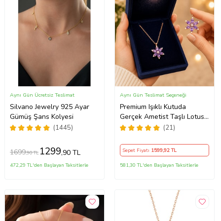
Aynı Gün Ücretsiz Teslimat
Aynı Gün Teslimat Seçeneği
Silvano Jewelry 925 Ayar
Premium Işıklı Kutuda
Gümüş Şans Kolyesi
Gerçek Ametist Taşlı Lotus
Kolye – 925 Ayar Gümüş
(1445)
(21)
Kadın Kolye
1299
Sepet Fiyatı
1599
,92 TL
1699
,90 TL
,90 TL
472,29 TL'den Başlayan Taksitlerle
581,30 TL'den Başlayan Taksitlerle