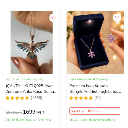
Aynı Gün Teslimat Seçeneği
Aynı Gün Teslimat Seçeneği
(ÇANTALI KUTU)925 Ayar
Premium Işıklı Kutuda
Zümrüdü Anka Kuşu Gümüş
Gerçek Ametist Taşlı Lotus
Kadın Kolye - MAVİ
Kolye – 925 Ayar Gümüş
(1339)
(21)
Kadın Kolye
1699
Sepet Fiyatı
1599
,92 TL
1899
,99 TL
,99 TL
617,66 TL'den Başlayan Taksitlerle
581,30 TL'den Başlayan Taksitlerle