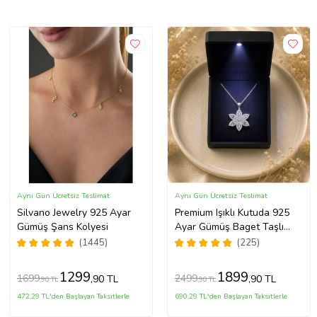
Aynı Gün Ücretsiz Teslimat
Aynı Gün Ücretsiz Teslimat
Silvano Jewelry 925 Ayar
Premium Işıklı Kutuda 925
Gümüş Şans Kolyesi
Ayar Gümüş Baget Taşlı
Lotus Çiçeği Kolye
(1445)
(225)
1299
1899
1699
2499
,90 TL
,90 TL
,90 TL
,90 TL
472,29 TL'den Başlayan Taksitlerle
690,29 TL'den Başlayan Taksitlerle