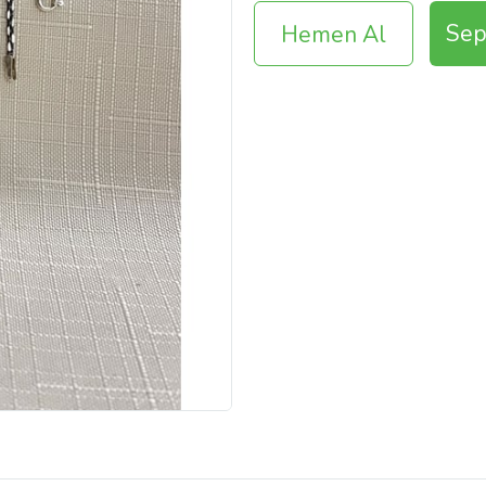
Sep
Hemen Al