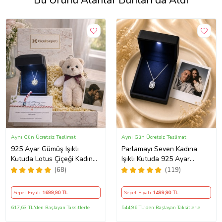
Bu Ürünü Alanlar Bunları da Aldı
Aynı Gün Ücretsiz Teslimat
Aynı Gün Ücretsiz Teslimat
925 Ayar Gümüş Işıklı
Parlamayı Seven Kadına
Kutuda Lotus Çiçeği Kadın
Işıklı Kutuda 925 Ayar
Kolye , Peluş Ayıcık
Gümüş Baget Kolye - Kişiye
(68)
(119)
Anahtarlık Marteniçka
Özel Fotoğraf Hediye
Bileklik, Polaroid Fotoğraf
Sepet Fiyatı
1699
,90 TL
Sepet Fiyatı
1499
,90 TL
Hediye
617,63 TL'den Başlayan Taksitlerle
544,96 TL'den Başlayan Taksitlerle