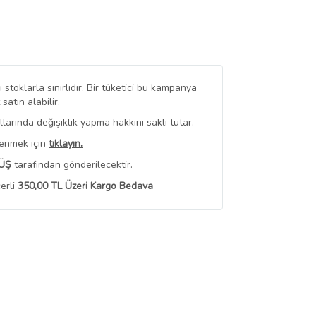
stoklarla sınırlıdır. Bir tüketici bu kampanya
tın alabilir.
arında değişiklik yapma hakkını saklı tutar.
renmek için
tıklayın.
ÜŞ
tarafından gönderilecektir.
erli
350,00 TL Üzeri Kargo Bedava
 Görüntüle
iyat bilgileri, satıcı tarafından