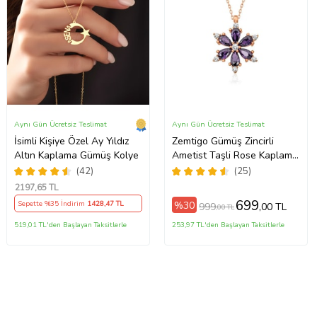
Aynı Gün Ücretsiz Teslimat
Aynı Gün Ücretsiz Teslimat
İsimli Kişiye Özel Ay Yıldız
Zemtigo Gümüş Zincirli
Altın Kaplama Gümüş Kolye
Ametist Taşli Rose Kaplama
Lotus Kamelya Çiçeği Kolye
(42)
(25)
2197
,65 TL
699
%30
Sepette %35 İndirim
1428
,47 TL
999
,00 TL
,00 TL
519,01 TL'den Başlayan Taksitlerle
253,97 TL'den Başlayan Taksitlerle