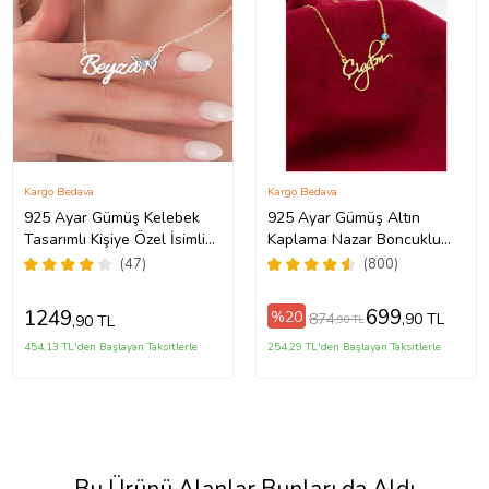
Kargo Bedava
Kargo Bedava
925 Ayar Gümüş Kelebek
925 Ayar Gümüş Altın
Tasarımlı Kişiye Özel İsimli
Kaplama Nazar Boncuklu
Kadın Kolye Anneye
Kişiye Özel El Yazılı Kolye
(47)
(800)
Hediye,Sevgiliye
(Sarı)
Hediye,Arkadaşa
699
1249
%20
874
,90 TL
,90 TL
,90 TL
Hediye,Doğum Günü
Hediyesi,Eşe Hediye
454,13 TL'den Başlayan Taksitlerle
254,29 TL'den Başlayan Taksitlerle