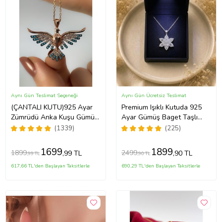
Aynı Gün Teslimat Seçeneği
Aynı Gün Ücretsiz Teslimat
(ÇANTALI KUTU)925 Ayar
Premium Işıklı Kutuda 925
Zümrüdü Anka Kuşu Gümüş
Ayar Gümüş Baget Taşlı
Kadın Kolye - MAVİ
Lotus Çiçeği Kolye
(1339)
(225)
1699
1899
1899
2499
,99 TL
,90 TL
,99 TL
,90 TL
617,66 TL'den Başlayan Taksitlerle
690,29 TL'den Başlayan Taksitlerle