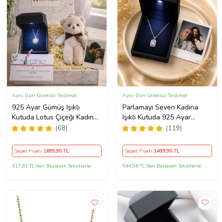
Aynı Gün Ücretsiz Teslimat
Aynı Gün Ücretsiz Teslimat
925 Ayar Gümüş Işıklı
Parlamayı Seven Kadına
Kutuda Lotus Çiçeği Kadın
Işıklı Kutuda 925 Ayar
Kolye , Peluş Ayıcık
Gümüş Baget Kolye - Kişiye
(68)
(119)
Anahtarlık Marteniçka
Özel Fotoğraf Hediye
Bileklik, Polaroid Fotoğraf
Sepet Fiyatı
1699
,90 TL
Sepet Fiyatı
1499
,90 TL
Hediye
617,63 TL'den Başlayan Taksitlerle
544,96 TL'den Başlayan Taksitlerle