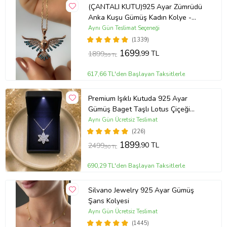
(ÇANTALI KUTU)925 Ayar Zümrüdü
Anka Kuşu Gümüş Kadın Kolye -
MAVİ
Aynı Gün Teslimat Seçeneği
(1339)
1699
,99 TL
1899
,99 TL
617,66 TL'den Başlayan Taksitlerle
Premium Işıklı Kutuda 925 Ayar
Gümüş Baget Taşlı Lotus Çiçeği
Kolye
Aynı Gün Ücretsiz Teslimat
(226)
1899
,90 TL
2499
,90 TL
690,29 TL'den Başlayan Taksitlerle
Silvano Jewelry 925 Ayar Gümüş
Şans Kolyesi
Aynı Gün Ücretsiz Teslimat
(1445)