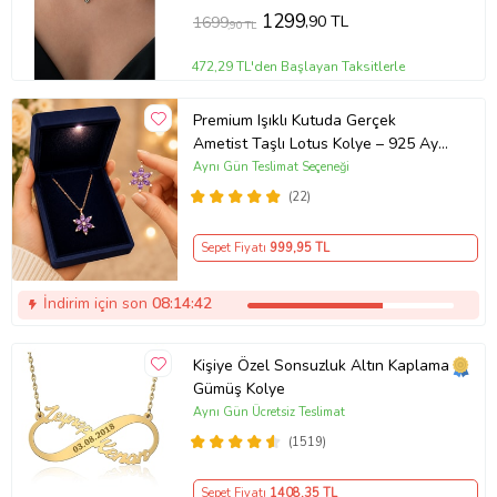
1299
,90 TL
1699
,90 TL
472,29 TL'den Başlayan Taksitlerle
Premium Işıklı Kutuda Gerçek
Ametist Taşlı Lotus Kolye – 925 Ayar
Gümüş Kadın Kolye
Aynı Gün Teslimat Seçeneği
(22)
Sepet Fiyatı
999
,95 TL
İndirim için son
08:14:41
Kişiye Özel Sonsuzluk Altın Kaplama
Gümüş Kolye
Aynı Gün Ücretsiz Teslimat
(1519)
Sepet Fiyatı
1408
,35 TL