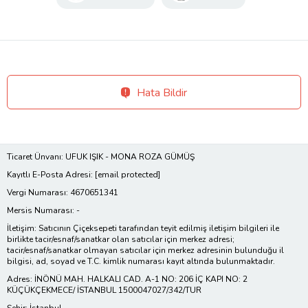
Hata Bildir
Ticaret Ünvanı: UFUK IŞIK - MONA ROZA GÜMÜŞ
Kayıtlı E-Posta Adresi:
[email protected]
Vergi Numarası: 4670651341
Mersis Numarası: -
İletişim: Satıcının Çiçeksepeti tarafından teyit edilmiş iletişim bilgileri ile
birlikte tacir/esnaf/sanatkar olan satıcılar için merkez adresi;
tacir/esnaf/sanatkar olmayan satıcılar için merkez adresinin bulunduğu il
bilgisi, ad, soyad ve T.C. kimlik numarası kayıt altında bulunmaktadır.
Adres: İNÖNÜ MAH. HALKALI CAD. A-1 NO: 206 İÇ KAPI NO: 2
KÜÇÜKÇEKMECE/ İSTANBUL 1500047027/342/TUR