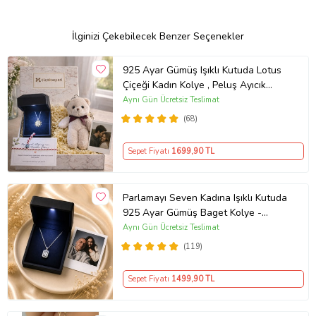
İlginizi Çekebilecek Benzer Seçenekler
925 Ayar Gümüş Işıklı Kutuda Lotus
Çiçeği Kadın Kolye , Peluş Ayıcık
Anahtarlık Marteniçka Bileklik,
Aynı Gün Ücretsiz Teslimat
Polaroid Fotoğraf Hediye
(68)
Sepet Fiyatı
1699
,90 TL
Parlamayı Seven Kadına Işıklı Kutuda
925 Ayar Gümüş Baget Kolye -
Kişiye Özel Fotoğraf Hediye
Aynı Gün Ücretsiz Teslimat
(119)
Sepet Fiyatı
1499
,90 TL