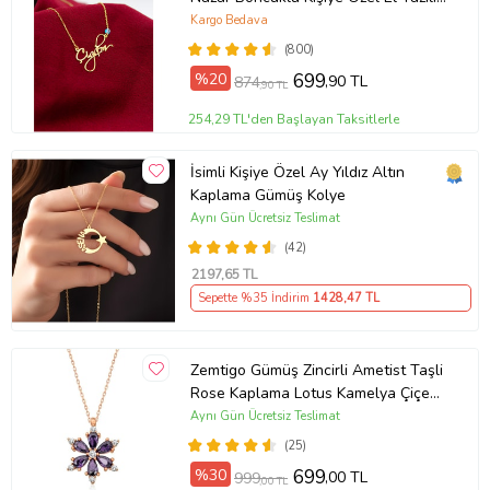
Kolye (Sarı)
Kargo Bedava
(800)
%20
699
,90 TL
874
,90 TL
254,29 TL'den Başlayan Taksitlerle
İsimli Kişiye Özel Ay Yıldız Altın
Kaplama Gümüş Kolye
Aynı Gün Ücretsiz Teslimat
(42)
2197
,65 TL
Sepette %35 İndirim
1428
,47 TL
Zemtigo Gümüş Zincirli Ametist Taşli
Rose Kaplama Lotus Kamelya Çiçeği
Kolye
Aynı Gün Ücretsiz Teslimat
(25)
%30
699
,00 TL
999
,00 TL