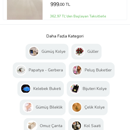
999
,00 TL
362,97 TL'den Başlayan Taksitlerle
Daha Fazla Kategori
Gümüş Kolye
Güller
Papatya - Gerbera
Peluş Buketler
Kelebek Buketi
Bijuteri Kolye
Gümüş Bileklik
Çelik Kolye
Omuz Çanta
Kol Saati