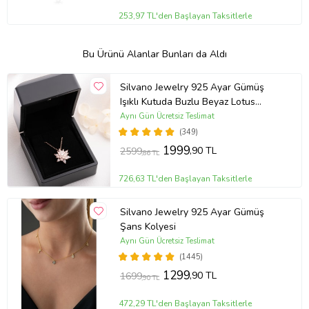
253,97 TL'den Başlayan Taksitlerle
Bu Ürünü Alanlar Bunları da Aldı
Silvano Jewelry 925 Ayar Gümüş
Işıklı Kutuda Buzlu Beyaz Lotus
Kolye
Aynı Gün Ücretsiz Teslimat
(349)
1999
,90 TL
2599
,86 TL
726,63 TL'den Başlayan Taksitlerle
Silvano Jewelry 925 Ayar Gümüş
Şans Kolyesi
Aynı Gün Ücretsiz Teslimat
(1445)
1299
,90 TL
1699
,90 TL
472,29 TL'den Başlayan Taksitlerle