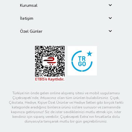
Kurumsal
İletişim
Özel Günler
Türkiye’nin önde gelen online alışveriş sitesi ve mobil uygulaması
Çiçeksepeti’nde, ihtiyacınız olan tüm ürünleri bulabilirsiniz. Çiçek,
Çikolata, Hediye, Kişiye Özel Ürünler ve Hediye Setleri gibi birçok farklı
kategoride aradığınız binlerce ürünü sizlere sunuyor ve zamanında
kapınıza getiriyoruz! Siz de ister sevdiklerinizi mutlu etmek için, ister
kendiniz için sipariş verebilir; Çiçeksepeti Extra’nın fırsatlarla dolu
dünyasıyla tanışarak mutlu bir gün geçirebilirsiniz.