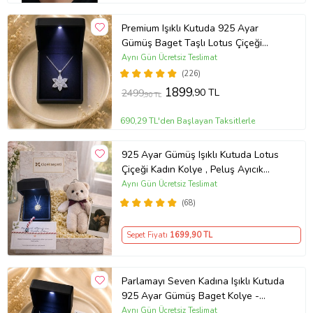
Premium Işıklı Kutuda 925 Ayar
Gümüş Baget Taşlı Lotus Çiçeği
Kolye
Aynı Gün Ücretsiz Teslimat
(226)
1899
,90 TL
2499
,90 TL
690,29 TL'den Başlayan Taksitlerle
925 Ayar Gümüş Işıklı Kutuda Lotus
Çiçeği Kadın Kolye , Peluş Ayıcık
Anahtarlık Marteniçka Bileklik,
Aynı Gün Ücretsiz Teslimat
Polaroid Fotoğraf Hediye
(68)
Sepet Fiyatı
1699
,90 TL
Parlamayı Seven Kadına Işıklı Kutuda
925 Ayar Gümüş Baget Kolye -
Kişiye Özel Fotoğraf Hediye
Aynı Gün Ücretsiz Teslimat