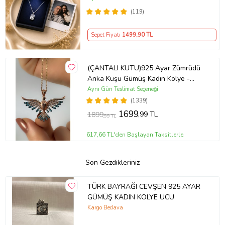
(119)
Sepet Fiyatı
1499
,90 TL
(ÇANTALI KUTU)925 Ayar Zümrüdü
Anka Kuşu Gümüş Kadın Kolye -
MAVİ
Aynı Gün Teslimat Seçeneği
(1339)
1699
,99 TL
1899
,99 TL
617,66 TL'den Başlayan Taksitlerle
Son Gezdikleriniz
TÜRK BAYRAĞI CEVŞEN 925 AYAR
GÜMÜŞ KADIN KOLYE UCU
Kargo Bedava