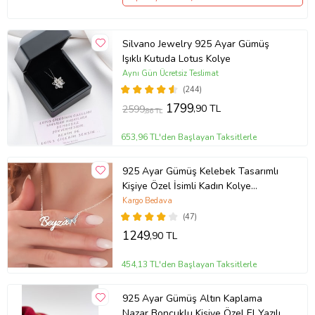
Silvano Jewelry 925 Ayar Gümüş
Işıklı Kutuda Lotus Kolye
Aynı Gün Ücretsiz Teslimat
(244)
1799
,90 TL
2599
,86 TL
653,96 TL'den Başlayan Taksitlerle
925 Ayar Gümüş Kelebek Tasarımlı
Kişiye Özel İsimli Kadın Kolye
Anneye Hediye,Sevgiliye
Kargo Bedava
Hediye,Arkadaşa Hediye,Doğum
(47)
Günü Hediyesi,Eşe Hediye
1249
,90 TL
454,13 TL'den Başlayan Taksitlerle
925 Ayar Gümüş Altın Kaplama
Nazar Boncuklu Kişiye Özel El Yazılı