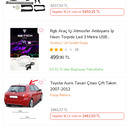
6337
,50 TL
Sepette %14 İndirim
5450
,25 TL
Rgb Araç İçi Atmosfer Ambiyans İp
Neon Torpido Led 3 Metre USB
Girişli
Ücretsiz / 24 Saatte Kargo
(3)
499
,90 TL
53,32 TL'den Başlayan Taksitlerle
Toyota Auris Tavan Çıtası Çift Takım
2007-2012
Kargo Bedava
2863
,37 TL
Sepette %14 İndirim
2462
,50 TL