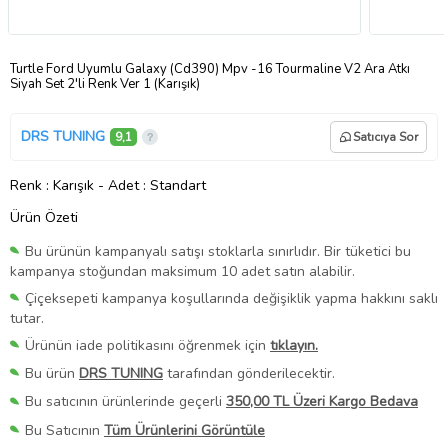
Turtle Ford Uyumlu Galaxy (Cd390) Mpv -16 Tourmaline V2 Ara Atkı
Siyah Set 2'li Renk Ver 1 (Karışık)
DRS TUNING
9,1
Satıcıya Sor
Renk
: Karışık
-
Adet
: Standart
Ürün Özeti
Bu ürünün kampanyalı satışı stoklarla sınırlıdır. Bir tüketici bu
kampanya stoğundan maksimum 10 adet satın alabilir.
Çiçeksepeti kampanya koşullarında değişiklik yapma hakkını saklı
tutar.
Ürünün iade politikasını öğrenmek için
tıklayın.
Bu ürün
DRS TUNING
tarafından gönderilecektir.
Bu satıcının ürünlerinde geçerli
350,00 TL Üzeri Kargo Bedava
Bu Satıcının
Tüm Ürünlerini Görüntüle