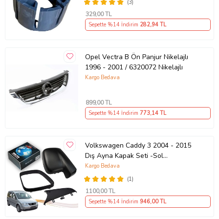
(3)
329
,00 TL
Sepette %14 İndirim
282
,94 TL
Opel Vectra B Ön Panjur Nikelajlı
1996 - 2001 / 6320072 Nikelajlı
Kargo Bedava
899
,00 TL
Sepette %14 İndirim
773
,14 TL
Volkswagen Caddy 3 2004 - 2015
Dış Ayna Kapak Seti -Sol
7E18575289 B9
Kargo Bedava
(1)
1100
,00 TL
Sepette %14 İndirim
946
,00 TL