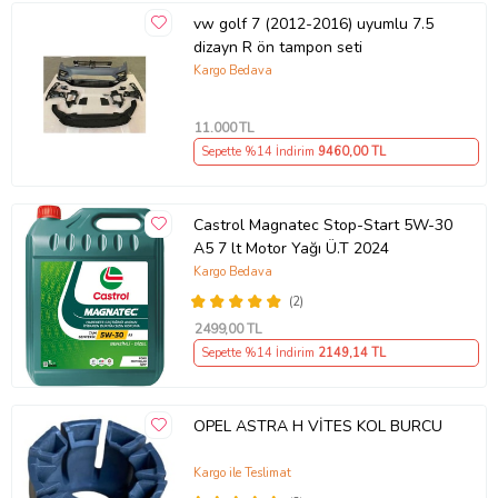
vw golf 7 (2012-2016) uyumlu 7.5
dizayn R ön tampon seti
Kargo Bedava
11.000
TL
Sepette %14 İndirim
9460
,00 TL
Castrol Magnatec Stop-Start 5W-30
A5 7 lt Motor Yağı Ü.T 2024
Kargo Bedava
(2)
2499
,00 TL
Sepette %14 İndirim
2149
,14 TL
OPEL ASTRA H VİTES KOL BURCU
Kargo ile Teslimat