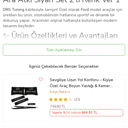
DRS Tuning
kalitesiyle tanışın! Özel olarak
Ford
model araçlar için
üretilen bu ürün, otomobilinizin hatlarına sportif ve dinamik bir
dokunuş yapar. Aracınızın orijinal hatlarıyla bütünleşen modern
tasarımı keşfedin.
✨ Ürün Özellikleri ve Avantajları
✔
Birebir Uyum:
Aracınızın orijinal ölçülerine sadık kalınarak
Tüm Açıklamayı Gör
üretilmiştir.
✔
Malzeme:
Dayanıklı ve uzun ömürlü malzeme.
●
Bu ürün, aracın tavanıyla tavan rayı arasında boşluk olmayan
İlginizi Çekebilecek Benzer Seçenekler
modeller için uygundur
●
Araç tavan raylarını üstten ve yanlardan kavrar ve sıkıca
sabitlenir.
Sevgiliye Uzun Yol Konforu – Kişiye
●
Bağlantı esnasında tavan raylarını kavrayan braket, patentli yapısı
Özel Araç Boyun Yastığı & Kemer
sayesinde Hem Z ekseninde XY düzleminde hem de X ekseninde
Pedi Hediye Seti
Kargo Bedava
ZY düzleminde 3 – 5 derece arasında dönme kabiliyetine sahiptir.
●
Ayrıca Z ekseninde düşey doğrultuda hareket kabiliyeti vardır.
(23)
●
Yüzey kaplaması eloksal yöntemiyle yapılır.
749
,90 TL
Uygulama
Sepette %14 İndirim
644
,91 TL
Aracınızın ölçülerine uygundur. Montaj işlemi el yatkınlığı
gerektirebilir.