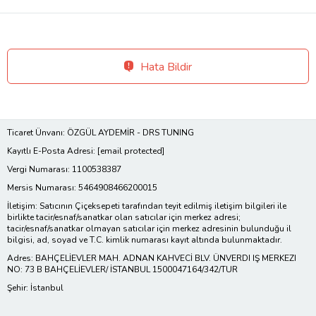
Hata Bildir
Ticaret Ünvanı: ÖZGÜL AYDEMİR - DRS TUNING
Kayıtlı E-Posta Adresi:
[email protected]
Vergi Numarası: 1100538387
Mersis Numarası: 5464908466200015
İletişim: Satıcının Çiçeksepeti tarafından teyit edilmiş iletişim bilgileri ile
birlikte tacir/esnaf/sanatkar olan satıcılar için merkez adresi;
tacir/esnaf/sanatkar olmayan satıcılar için merkez adresinin bulunduğu il
bilgisi, ad, soyad ve T.C. kimlik numarası kayıt altında bulunmaktadır.
Adres: BAHÇELİEVLER MAH. ADNAN KAHVECİ BLV. ÜNVERDI IŞ MERKEZI
NO: 73 B BAHÇELİEVLER/ İSTANBUL 1500047164/342/TUR
Şehir: İstanbul