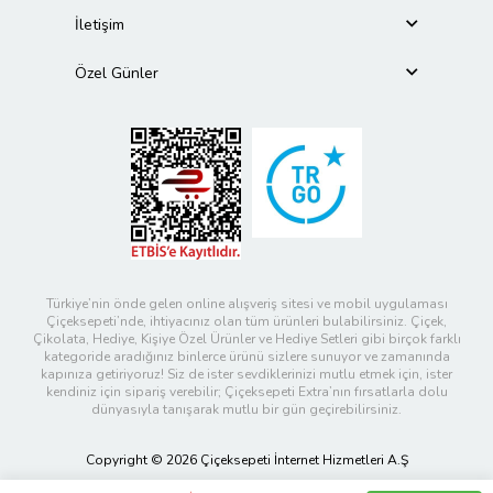
İletişim
Özel Günler
Türkiye’nin önde gelen online alışveriş sitesi ve mobil uygulaması
Çiçeksepeti’nde, ihtiyacınız olan tüm ürünleri bulabilirsiniz. Çiçek,
Çikolata, Hediye, Kişiye Özel Ürünler ve Hediye Setleri gibi birçok farklı
kategoride aradığınız binlerce ürünü sizlere sunuyor ve zamanında
kapınıza getiriyoruz! Siz de ister sevdiklerinizi mutlu etmek için, ister
kendiniz için sipariş verebilir; Çiçeksepeti Extra’nın fırsatlarla dolu
dünyasıyla tanışarak mutlu bir gün geçirebilirsiniz.
Copyright © 2026 Çiçeksepeti İnternet Hizmetleri A.Ş