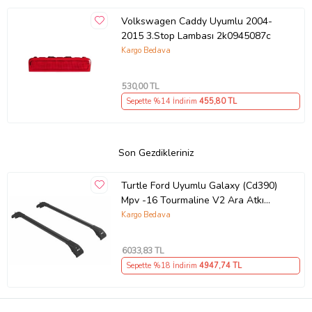
Volkswagen Caddy Uyumlu 2004-
2015 3.Stop Lambası 2k0945087c
Kargo Bedava
530
,00 TL
Sepette %14 İndirim
455
,80 TL
Son Gezdikleriniz
Turtle Ford Uyumlu Galaxy (Cd390)
Mpv -16 Tourmaline V2 Ara Atkı
Siyah Set 2'li Renk Ver 1 (Karışık)
Kargo Bedava
6033
,83 TL
Sepette %18 İndirim
4947
,74 TL