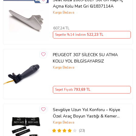
Açma Kolu Mat Gri 6J1837114A
Kargo Bedava
607
,24 TL
Sepette %14 İndirim
522
,23 TL
PEUGEOT 307 SİLECEK SU ATMA
KOLU YOL BİLGİSAYARSIZ
Kargo Bedava
Sepet Fiyatı
793
,69 TL
Sevgiliye Uzun Yol Konforu – Kişiye
Özel Araç Boyun Yastığı & Kemer
Pedi Hediye Seti
Kargo Bedava
(23)