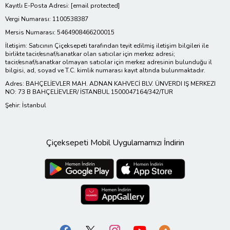
Kayıtlı E-Posta Adresi:
[email protected]
Vergi Numarası: 1100538387
Mersis Numarası: 5464908466200015
İletişim: Satıcının Çiçeksepeti tarafından teyit edilmiş iletişim bilgileri ile
birlikte tacir/esnaf/sanatkar olan satıcılar için merkez adresi;
tacir/esnaf/sanatkar olmayan satıcılar için merkez adresinin bulunduğu il
bilgisi, ad, soyad ve T.C. kimlik numarası kayıt altında bulunmaktadır.
Adres: BAHÇELİEVLER MAH. ADNAN KAHVECİ BLV. ÜNVERDI IŞ MERKEZI
NO: 73 B BAHÇELİEVLER/ İSTANBUL 1500047164/342/TUR
Şehir: İstanbul
Çiçeksepeti Mobil Uygulamamızı İndirin