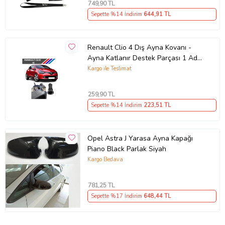
749
,90 TL
Sepette %14 İndirim
644
,91 TL
Renault Clio 4 Dış Ayna Kovanı -
Ayna Katlanır Destek Parçası 1 Adet
490307706 M3625
Kargo ile Teslimat
259
,90 TL
Sepette %14 İndirim
223
,51 TL
Opel Astra J Yarasa Ayna Kapağı
Piano Black Parlak Siyah
Kargo Bedava
781
,25 TL
Sepette %17 İndirim
648
,44 TL