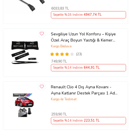
6033
,83 TL
Sepette %18 İndirim
4947
,74 TL
Sevgiliye Uzun Yol Konforu – Kişiye
Özel Araç Boyun Yastığı & Kemer
Pedi Hediye Seti
Kargo Bedava
(23)
749
,90 TL
Sepette %14 İndirim
644
,91 TL
Renault Clio 4 Dış Ayna Kovanı -
Ayna Katlanır Destek Parçası 1 Adet
490307706 M3625
Kargo ile Teslimat
259
,90 TL
Sepette %14 İndirim
223
,51 TL