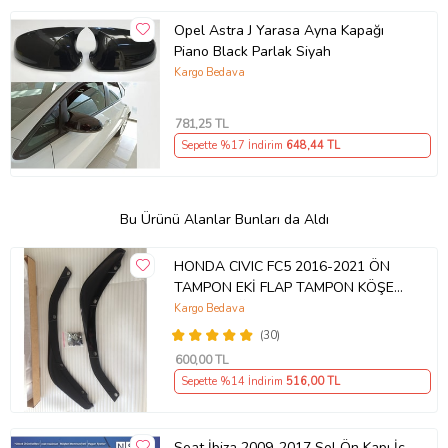
Opel Astra J Yarasa Ayna Kapağı
Piano Black Parlak Siyah
Kargo Bedava
781
,25 TL
Sepette %17 İndirim
648
,44 TL
Bu Ürünü Alanlar Bunları da Aldı
HONDA CIVIC FC5 2016-2021 ÖN
TAMPON EKİ FLAP TAMPON KÖŞESİ
TAKIM SAĞ SOL KAMPANYA ŞOKK
Kargo Bedava
FİYAT OEM
(30)
600
,00 TL
Sepette %14 İndirim
516
,00 TL
Seat İbiza 2009-2017 Sol Ön Kapı İç