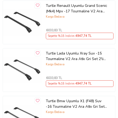
Turtle Renault Uyumlu Grand Scenic
(Mk4) Mpv -17 Tourmaline V2 Ara
Atkı Siyah Set 2'li (Karışık)
Kargo Bedava
6033
,83 TL
Sepette %18 İndirim
4947
,74 TL
Turtle Lada Uyumlu Xray Suv -15
Tourmaline V2 Ara Atkı Gri Set 2'li
(Karışık)
Kargo Bedava
6033
,83 TL
Sepette %18 İndirim
4947
,74 TL
Turtle Bmw Uyumlu X1 (F48) Suv
-16 Tourmaline V2 Ara Atkı Gri Set
2'li (Karışık)
Kargo Bedava