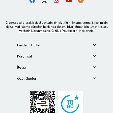
Çiçeksepeti olarak kişisel verilerinizin gizliliğini önemsiyoruz. Şirketimizin
kişisel veri işleme süreçleri hakkında detaylı bilgi almak için lütfen
Kişisel
Verilerin Korunması ve Gizlilik Politikası
’nı inceleyiniz.
Faydalı Bilgiler
Kurumsal
İletişim
Özel Günler