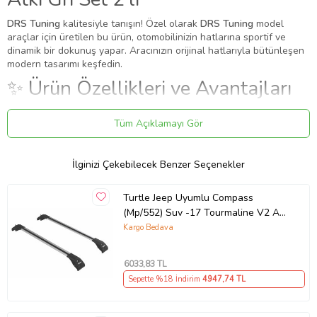
DRS Tuning
kalitesiyle tanışın! Özel olarak
DRS Tuning
model
araçlar için üretilen bu ürün, otomobilinizin hatlarına sportif ve
dinamik bir dokunuş yapar. Aracınızın orijinal hatlarıyla bütünleşen
modern tasarımı keşfedin.
✨ Ürün Özellikleri ve Avantajları
✔
Birebir Uyum:
Aracınızın orijinal ölçülerine sadık kalınarak
Tüm Açıklamayı Gör
üretilmiştir.
✔
Malzeme:
Dayanıklı ve uzun ömürlü malzeme.
●
Bu ürün, aracın tavanıyla tavan rayı arasında boşluk olmayan
İlginizi Çekebilecek Benzer Seçenekler
modeller için uygundur
●
Araç tavan raylarını üstten ve yanlardan kavrar ve sıkıca
sabitlenir.
Turtle Jeep Uyumlu Compass
●
Bağlantı esnasında tavan raylarını kavrayan braket, patentli yapısı
(Mp/552) Suv -17 Tourmaline V2 Ara
sayesinde Hem Z ekseninde XY düzleminde hem de X ekseninde
Atkı Gri Set 2'li (Karışık)
Kargo Bedava
ZY düzleminde 3 – 5 derece arasında dönme kabiliyetine sahiptir.
●
Ayrıca Z ekseninde düşey doğrultuda hareket kabiliyeti vardır.
●
Yüzey kaplaması eloksal yöntemiyle yapılır.
6033
,83 TL
Uygulama
Sepette %18 İndirim
4947
,74 TL
Aracınızın ölçülerine uygundur. Montaj işlemi el yatkınlığı
gerektirebilir.