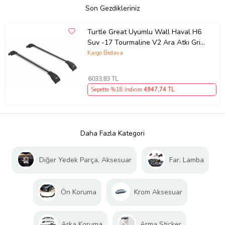
Son Gezdikleriniz
Turtle Great Uyumlu Wall Haval H6
Suv -17 Tourmaline V2 Ara Atkı Gri
Set 2'li (Karışık)
Kargo Bedava
6033
,83 TL
Sepette %18 İndirim
4947
,74 TL
Daha Fazla Kategori
Diğer Yedek Parça, Aksesuar
Far, Lamba
Ön Koruma
Krom Aksesuar
Arka Koruma
Arma Sticker