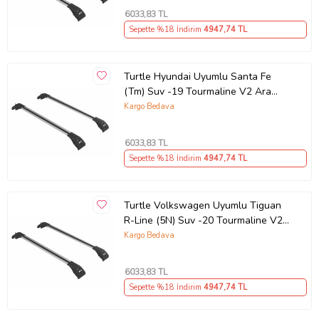
6033
,83 TL
Sepette %18 İndirim
4947
,74 TL
Turtle Hyundai Uyumlu Santa Fe
(Tm) Suv -19 Tourmaline V2 Ara
Atkı Gri Set 2'li (Karışık)
Kargo Bedava
6033
,83 TL
Sepette %18 İndirim
4947
,74 TL
Turtle Volkswagen Uyumlu Tiguan
R-Line (5N) Suv -20 Tourmaline V2
Ara Atkı Gri Set 2'li (Karışık)
Kargo Bedava
6033
,83 TL
Sepette %18 İndirim
4947
,74 TL