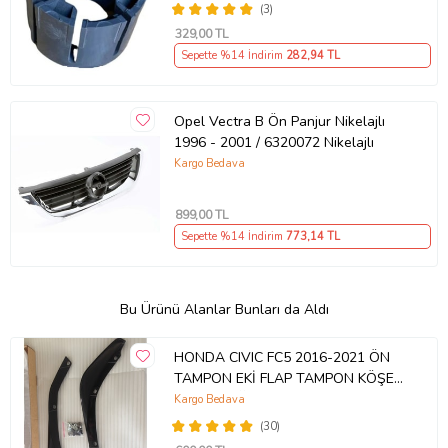
(3)
329
,00 TL
Sepette %14 İndirim
282
,94 TL
Opel Vectra B Ön Panjur Nikelajlı
1996 - 2001 / 6320072 Nikelajlı
Kargo Bedava
899
,00 TL
Sepette %14 İndirim
773
,14 TL
Bu Ürünü Alanlar Bunları da Aldı
HONDA CIVIC FC5 2016-2021 ÖN
TAMPON EKİ FLAP TAMPON KÖŞESİ
TAKIM SAĞ SOL KAMPANYA ŞOKK
Kargo Bedava
FİYAT OEM
(30)