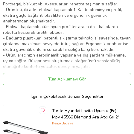
Portbagaj, bisiklet vb. Aksesuarları rahatça taşımanızı sağlar.
- Ürün kiti, iki adet eloksal kaplamalı 1. Kalite alüminyum profil,
ekstra güçlü bağlantı plastikleri ve ergonomik güvenlik
anahtarından oluşmaktadır.
- Eloksal kaplamalı alüminyum profiller araca özel kalıplarda
robotta kesilerek üretilmektedir.
- Bağlantı plastikleri, patentli sıkıştırma teknolojisi sayesinde, tavan
çıtalarına maksimum seviyede tutuş sağlar. Ergonomik anahtar ise
ekstra güvenlik önlemi sunarak hırsızlığa karşı korunaklıdır.
- Ürün, aracınızın aerodinamik yapısına ve dış şartlara mükemmel
uyum sağlar. Rüzgar sesi oluşturmaz, olağanüstü sessiz sürüş
olanağı ile konforlu yolculuk deneyimi yaşatır.
Montaj:
Ürünün montajı kolaydır, ekstra delme kesme işlemi
Tüm Açıklamayı Gör
gerektirmez. Ayrıca paket içerisinde montaj talimatı
gönderilmektedir.
İlginizi Çekebilecek Benzer Seçenekler
Dikkat:
Ürün Sunrooflu ve Cam Tavanlı araçlar için uyumlu değildir.
Ürün aracınızda takılıyken Sunroof veya Cam Tavan açılmaz
Turtle Hyundai Lavita Uyumlu (Fc)
Mpv 45566 Diamond Ara Atkı Gri 2'li
Set (Karışık)
Kargo Bedava
Ürün Kodu:
kcm47484190