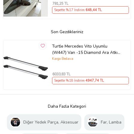
781
,25 TL
Sepette %17 İndirim
648
,44 TL
Son Gezdikleriniz
Turtle Mercedes Vıto Uyumlu
(W447) Van -15 Diamond Ara Atkı
Gri 2'li Set (Karışık)
Kargo Bedava
6033
,83 TL
Sepette %18 İndirim
4947
,74 TL
Daha Fazla Kategori
Diğer Yedek Parça, Aksesuar
Far, Lamba