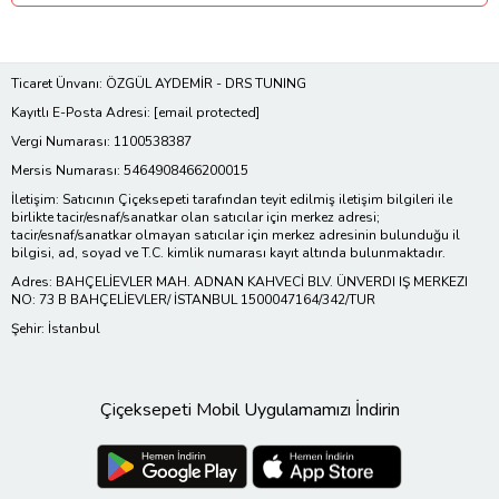
Ticaret Ünvanı: ÖZGÜL AYDEMİR - DRS TUNING
Kayıtlı E-Posta Adresi:
[email protected]
Vergi Numarası: 1100538387
Mersis Numarası: 5464908466200015
İletişim: Satıcının Çiçeksepeti tarafından teyit edilmiş iletişim bilgileri ile
birlikte tacir/esnaf/sanatkar olan satıcılar için merkez adresi;
tacir/esnaf/sanatkar olmayan satıcılar için merkez adresinin bulunduğu il
bilgisi, ad, soyad ve T.C. kimlik numarası kayıt altında bulunmaktadır.
Adres: BAHÇELİEVLER MAH. ADNAN KAHVECİ BLV. ÜNVERDI IŞ MERKEZI
NO: 73 B BAHÇELİEVLER/ İSTANBUL 1500047164/342/TUR
Şehir: İstanbul
Çiçeksepeti Mobil Uygulamamızı İndirin