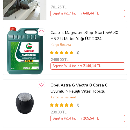
781
,25 TL
Sepette %17 İndirim
648
,44 TL
Castrol Magnatec Stop-Start 5W-30
A5 7 lt Motor Yağı Ü.T 2024
Kargo Bedava
(2)
2499
,00 TL
Sepette %14 İndirim
2149
,14 TL
Opel Astra G Vectra B Corsa C
Uyumlu Nikelajlı Vites Topuzu
Kargo ile Teslimat
(1)
239
,00 TL
Sepette %14 İndirim
205
,54 TL