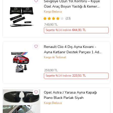
Sevgiliye Uzun Yol Konforu – Kişiye
Özel Araç Boyun Yastığı & Kemer
Pedi Hediye Seti
Kargo Bedava
(23)
749
,90 TL
Sepette %14 İndirim
644
,91 TL
Renault Clio 4 Dış Ayna Kovanı -
Ayna Katlanır Destek Parçası 1 Adet
490307706 M3625
Kargo ile Teslimat
259
,90 TL
Sepette %14 İndirim
223
,51 TL
Opel Astra J Yarasa Ayna Kapağı
Piano Black Parlak Siyah
Kargo Bedava