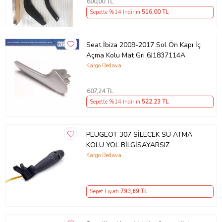
600
,00 TL
Sepette %14 İndirim
516
,00 TL
Seat İbiza 2009-2017 Sol Ön Kapı İç
Açma Kolu Mat Gri 6J1837114A
Kargo Bedava
607
,24 TL
Sepette %14 İndirim
522
,23 TL
PEUGEOT 307 SİLECEK SU ATMA
KOLU YOL BİLGİSAYARSIZ
Kargo Bedava
Sepet Fiyatı
793
,69 TL