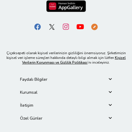
Çiçeksepeti olarak kişisel verilerinizin gizliliğini önemsiyoruz. Şirketimizin
kişisel veri işleme süreçleri hakkında detaylı bilgi almak için lütfen
Kişisel
Verilerin Korunması ve Gizlilik Politikası
’nı inceleyiniz.
Faydalı Bilgiler
Kurumsal
İletişim
Özel Günler