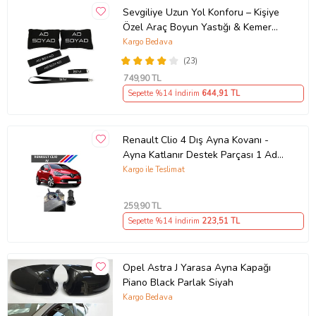
Sevgiliye Uzun Yol Konforu – Kişiye
Özel Araç Boyun Yastığı & Kemer
Pedi Hediye Seti
Kargo Bedava
(23)
749
,90 TL
Sepette %14 İndirim
644
,91 TL
Renault Clio 4 Dış Ayna Kovanı -
Ayna Katlanır Destek Parçası 1 Adet
490307706 M3625
Kargo ile Teslimat
259
,90 TL
Sepette %14 İndirim
223
,51 TL
Opel Astra J Yarasa Ayna Kapağı
Piano Black Parlak Siyah
Kargo Bedava