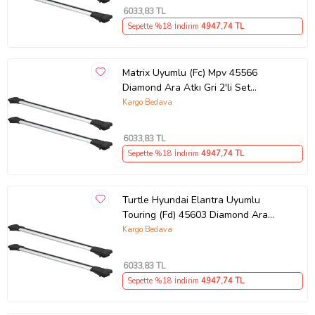
6033
,83 TL
Sepette %18 İndirim
4947
,74 TL
Matrix Uyumlu (Fc) Mpv 45566
Diamond Ara Atkı Gri 2'li Set
(Karışık)
Kargo Bedava
6033
,83 TL
Sepette %18 İndirim
4947
,74 TL
Turtle Hyundai Elantra Uyumlu
Touring (Fd) 45603 Diamond Ara
Atkı Gri 2'li Set (Karışık)
Kargo Bedava
6033
,83 TL
Sepette %18 İndirim
4947
,74 TL