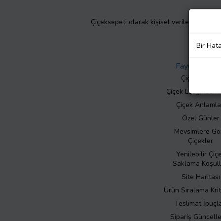
Çiçeksepeti olarak kişisel verilerinizin giz
Bir Hat
Faydalı Bilgil
Çiçek Bakımı
Çiçek Eşliğinde N
Çiçek Anlamla
Özel Günler
Mevsimlere Gö
Çiçekler
Yenilebilir Çiç
Saklama Koşull
Site Haritası
Ürün Sıralama Krit
Teslimat İpuçla
Sipariş Güncell