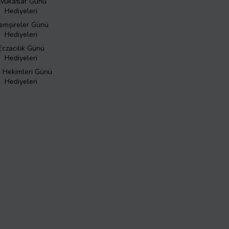
vukatlar Günü
Hediyeleri
emşireler Günü
Hediyeleri
Eczacılık Günü
Hediyeleri
ş Hekimleri Günü
Hediyeleri