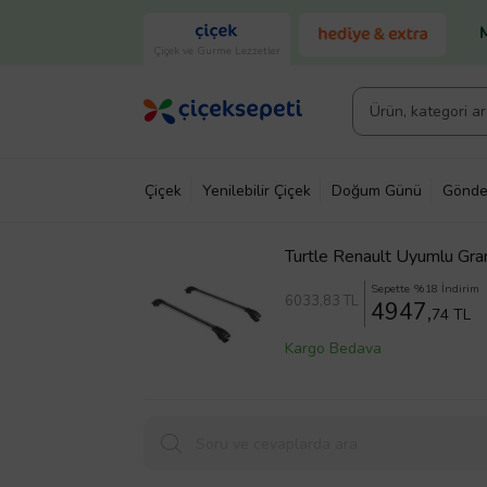
Çiçek ve Gurme Lezzetler
Çiçek
Yenilebilir Çiçek
Doğum Günü
Gönde
Turtle Renault Uyumlu Gran
(Karışık)
Sepette %18 İndirim
6033
,83 TL
4947,
74 TL
Kargo Bedava