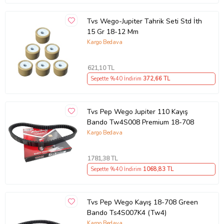
Tvs Wego-Jupiter Tahrik Seti Std İth
15 Gr 18-12 Mm
Kargo Bedava
621
,10 TL
Sepette %40 İndirim
372
,66 TL
Tvs Pep Wego Jupiter 110 Kayış
Bando Tw4S008 Premium 18-708
Kargo Bedava
1781
,38 TL
Sepette %40 İndirim
1068
,83 TL
Tvs Pep Wego Kayış 18-708 Green
Bando Ts4S007K4 (Tw4)
Kargo Bedava