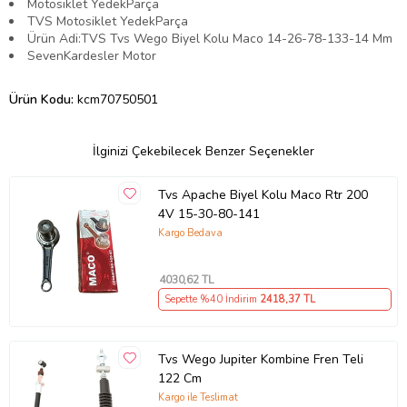
Motosiklet YedekParça
TVS Motosiklet YedekParça
Ürün Adi:TVS Tvs Wego Biyel Kolu Maco 14-26-78-133-14 Mm
SevenKardesler Motor
Ürün Kodu:
kcm70750501
İlginizi Çekebilecek Benzer Seçenekler
Tvs Apache Biyel Kolu Maco Rtr 200
4V 15-30-80-141
Kargo Bedava
4030
,62 TL
Sepette %40 İndirim
2418
,37 TL
Tvs Wego Jupiter Kombine Fren Teli
122 Cm
Kargo ile Teslimat