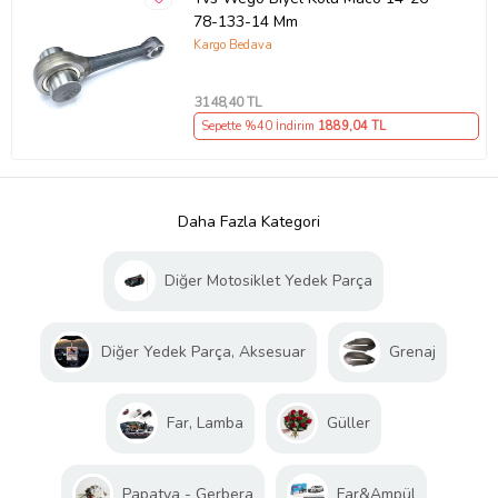
78-133-14 Mm
Kargo Bedava
3148
,40 TL
Sepette %40 İndirim
1889
,04 TL
Daha Fazla Kategori
Diğer Motosiklet Yedek Parça
Diğer Yedek Parça, Aksesuar
Grenaj
Far, Lamba
Güller
Papatya - Gerbera
Far&Ampül