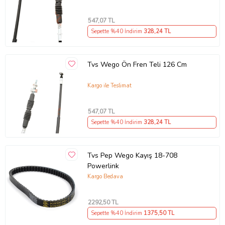
547
,07 TL
Sepette %40 İndirim
328
,24 TL
Tvs Wego Ön Fren Teli 126 Cm
Kargo ile Teslimat
547
,07 TL
Sepette %40 İndirim
328
,24 TL
Tvs Pep Wego Kayış 18-708
Powerlink
Kargo Bedava
2292
,50 TL
Sepette %40 İndirim
1375
,50 TL