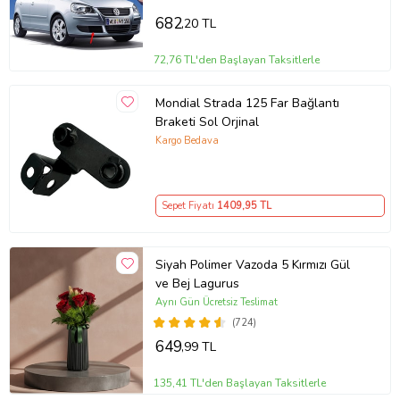
682
,20 TL
72,76 TL'den Başlayan Taksitlerle
Mondial Strada 125 Far Bağlantı
Braketi Sol Orjinal
Kargo Bedava
Sepet Fiyatı
1409
,95 TL
Siyah Polimer Vazoda 5 Kırmızı Gül
ve Bej Lagurus
Aynı Gün Ücretsiz Teslimat
(724)
649
,99 TL
135,41 TL'den Başlayan Taksitlerle