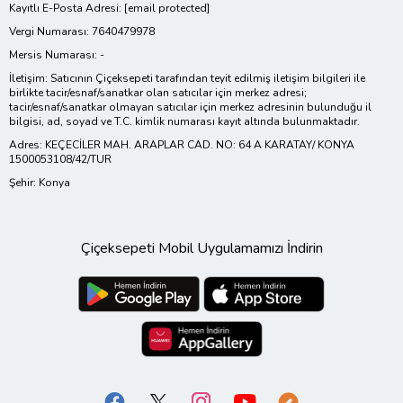
Kayıtlı E-Posta Adresi:
[email protected]
Vergi Numarası: 7640479978
Mersis Numarası: -
İletişim: Satıcının Çiçeksepeti tarafından teyit edilmiş iletişim bilgileri ile
birlikte tacir/esnaf/sanatkar olan satıcılar için merkez adresi;
tacir/esnaf/sanatkar olmayan satıcılar için merkez adresinin bulunduğu il
bilgisi, ad, soyad ve T.C. kimlik numarası kayıt altında bulunmaktadır.
Adres: KEÇECİLER MAH. ARAPLAR CAD. NO: 64 A KARATAY/ KONYA
1500053108/42/TUR
Şehir: Konya
Çiçeksepeti Mobil Uygulamamızı İndirin