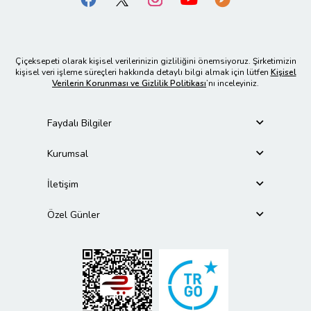
Çiçeksepeti olarak kişisel verilerinizin gizliliğini önemsiyoruz. Şirketimizin
kişisel veri işleme süreçleri hakkında detaylı bilgi almak için lütfen
Kişisel
Verilerin Korunması ve Gizlilik Politikası
’nı inceleyiniz.
Faydalı Bilgiler
Kurumsal
İletişim
Özel Günler