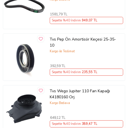
1581
,79 TL
Sepette %40 İndirim
949
,07 TL
Tvs Pep Ön Amortisör Keçesi 25-35-
10
Kargo ile Teslimat
392
,59 TL
Sepette %40 İndirim
235
,55 TL
Tvs Wego Jupiter 110 Fan Kapağı
K4180160 Orj
Kargo Bedava
649
,12 TL
Sepette %40 İndirim
389
,47 TL