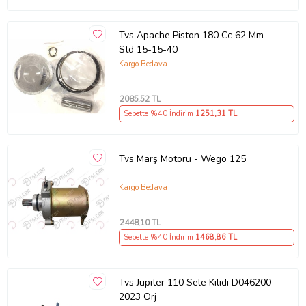
Tvs Apache Piston 180 Cc 62 Mm
Std 15-15-40
Kargo Bedava
2085
,52 TL
Sepette %40 İndirim
1251
,31 TL
Tvs Marş Motoru - Wego 125
Kargo Bedava
2448
,10 TL
Sepette %40 İndirim
1468
,86 TL
Tvs Jupiter 110 Sele Kilidi D046200
2023 Orj