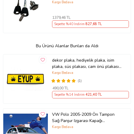
Kargo Bedava
1379
,46 TL
Sepette %40 İndirim
827
,68 TL
Bu Ürünü Alanlar Bunları da Aldı
dekor plaka, hediyelik plaka, isim
plaka, süs plakası, cam önü plakası,
tırcı plakası (Sarı-Siyah)
Kargo Bedava
(1)
490
,00 TL
Sepette %14 İndirim
421
,40 TL
VW Polo 2005-2009 Ön Tampon
Sağ Panjur Izgarası Kapağı
6Q0853666E
Kargo Bedava