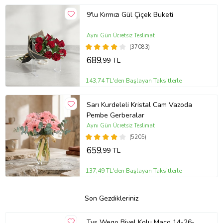
9'lu Kırmızı Gül Çiçek Buketi
Aynı Gün Ücretsiz Teslimat
(37083)
689
,99 TL
143,74 TL'den Başlayan Taksitlerle
Sarı Kurdeleli Kristal Cam Vazoda
Pembe Gerberalar
Aynı Gün Ücretsiz Teslimat
(5205)
659
,99 TL
137,49 TL'den Başlayan Taksitlerle
Son Gezdikleriniz
Tvs Wego Biyel Kolu Maco 14-26-