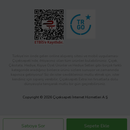
Türkiye’nin önde gelen online alışveriş sitesi ve mobil uygulaması
Çiçeksepeti’nde, ihtiyacınız olan tüm ürünleri bulabilirsiniz. Çiçek,
Çikolata, Hediye, Kişiye Özel Ürünler ve Hediye Setleri gibi birçok farklı
kategoride aradığınız binlerce ürünü sizlere sunuyor ve zamanında
kapınıza getiriyoruz! Siz de ister sevdiklerinizi mutlu etmek için, ister
kendiniz için sipariş verebilir; Çiçeksepeti Extra’nın fırsatlarla dolu
dünyasıyla tanışarak mutlu bir gün geçirebilirsiniz.
Copyright © 2026 Çiçeksepeti İnternet Hizmetleri A.Ş
Satıcıya Sor
Sepete Ekle