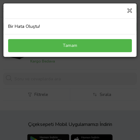
Bir Hata Oluştu!
TX TXACNBRED Red Alert 6 Led Fanlı Dijital Fan
Tamam
Kontrolcülü, Yükseklik Ayarlı Sogutucu
839,
90 TL
Kargo Bedava
Filtrele
Sırala
Çiçeksepeti Mobil Uygulamamızı İndirin