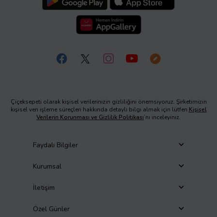
Çiçeksepeti olarak kişisel verilerinizin gizliliğini önemsiyoruz. Şirketimizin
kişisel veri işleme süreçleri hakkında detaylı bilgi almak için lütfen
Kişisel
Verilerin Korunması ve Gizlilik Politikası
’nı inceleyiniz.
Faydalı Bilgiler
Kurumsal
İletişim
Özel Günler