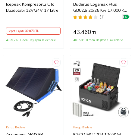
Icepeak Kompresörlü Oto
Buderus Logamax Plus
Buzdolabı 12V/24V 17 Litre
GB022i 20/25 Kw 17.000 K
Tam Yoğuşmalı Kombi
(1)
43.460
Sepet Fiyatı
30.073
TL
TL
4009,76 TL'den Başlayan Taksitlerle
4635,81 TL'den Başlayan Taksitlerle
Kargo Bedava
Kargo Bedava
Acopower AP3XSP
ICECO MCD20B 12/24Volt