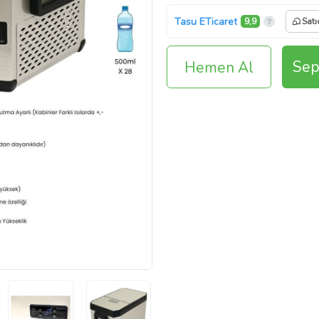
Tasu ETicaret
9,9
Satı
Sep
Hemen Al