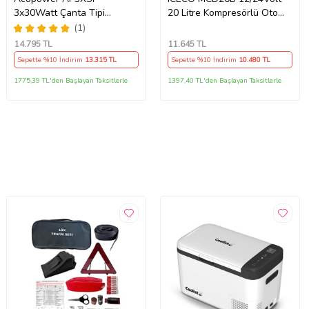
3x30Watt Çanta Tipi
20 Litre Kompresörlü Oto
Katlanabilir Güneş Enerji
Buzdolabı/Dondurucu + Buz
(1)
Paneli
Kaseti
14.795
TL
11.645
TL
Sepette %10 İndirim
13.315
TL
Sepette %10 İndirim
10.480
TL
1775,39 TL'den Başlayan Taksitlerle
1397,40 TL'den Başlayan Taksitlerle