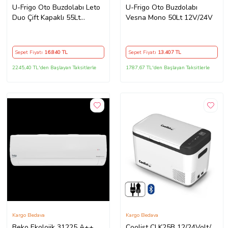
U-Frigo Oto Buzdolabı Leto
U-Frigo Oto Buzdolabı
Duo Çift Kapaklı 55Lt
Vesna Mono 50Lt 12V/24V
12V/24V
Sepet Fiyatı
16.840
TL
Sepet Fiyatı
13.407
TL
2245,40 TL'den Başlayan Taksitlerle
1787,67 TL'den Başlayan Taksitlerle
Kargo Bedava
Kargo Bedava
Beko Ekolojik 31225 A++
Coolist CLK25B 12/24Volt/