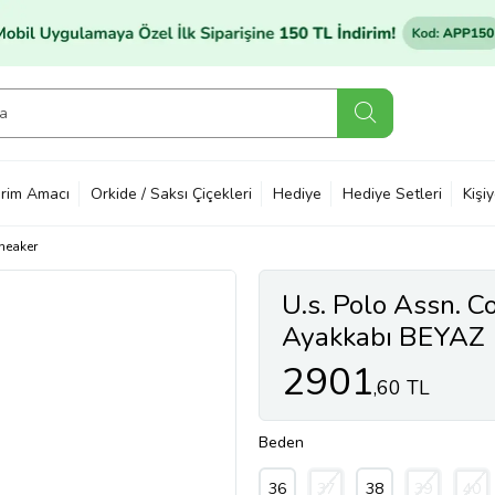
rim Amacı
Orkide / Saksı Çiçekleri
Hediye
Hediye Setleri
Kişi
neaker
U.s. Polo Assn. C
Ayakkabı BEYAZ
2901
,60 TL
Beden
36
37
38
39
40