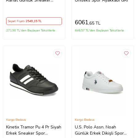
Rahat Gunluk Sneaker
Uniseks Spor Ayakkabı GRİ
Ayakkabı (Beyaz)
6061
Sepet Fiyatı
2549
,15 TL
,65 TL
271,90 TL'den Başlayan Taksitlerle
646,57 TL'den Başlayan Taksitlerle
Kargo Bedava
Kargo Bedava
Kinetix Tramor Pu 4 Pr Siyah
U.S. Polo Assn. Noah
Erkek Sneaker Spor
Günlük Erkek Dikişli Spor