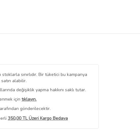
stoklarla sınırlıdır. Bir tüketici bu kampanya
tın alabilir.
arında değişiklik yapma hakkını saklı tutar.
renmek için
tıklayın.
arafından gönderilecektir.
erli
350,00 TL Üzeri Kargo Bedava
 Görüntüle
iyat bilgileri, satıcı tarafından