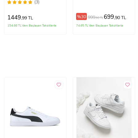
İkonik Model 10+ Renk
Ayakkabı (Siyah - Beyaz)
(3)
Seçeneği (Beyaz)
699
1449
%30
999
,90 TL
,99 TL
,90 TL
154,66 TL'den Başlayan Taksitlerle
74,65 TL'den Başlayan Taksitlerle