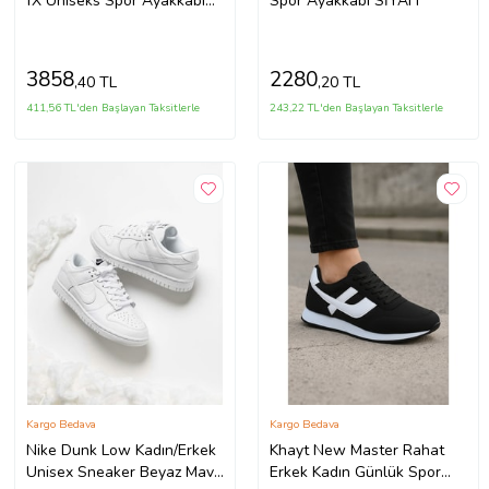
fX Uniseks Spor Ayakkabı
Spor Ayakkabı SİYAH
BEJ
3858
2280
,40 TL
,20 TL
411,56 TL'den Başlayan Taksitlerle
243,22 TL'den Başlayan Taksitlerle
Kargo Bedava
Kargo Bedava
Nike Dunk Low Kadın/Erkek
Khayt New Master Rahat
Unisex Sneaker Beyaz Mavi
Erkek Kadın Günlük Spor