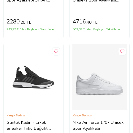
Spor Ayakkabı SİYAH
Uniseks Spor Ayakkabı
BEYAZ
SİYAH
2280
4716
,20 TL
,40 TL
243,22 TL'den Başlayan Taksitlerle
503,08 TL'den Başlayan Taksitlerle
Kargo Bedava
Kargo Bedava
Günlük Kadın - Erkek
Nike Air Force 1 '07 Unisex
Sneaker Triko Bağcıklı
Spor Ayakkabı