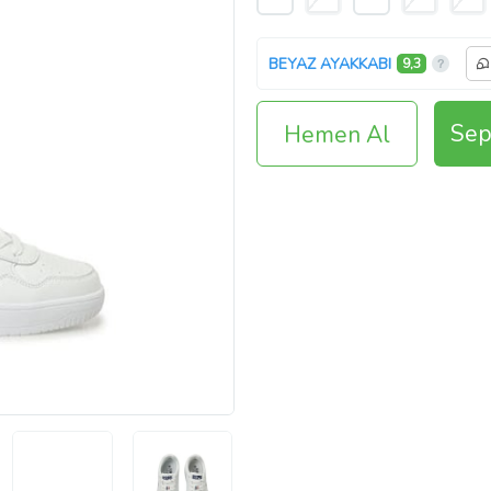
BEYAZ AYAKKABI
9,3
Sep
Hemen Al