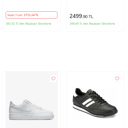
Ayakkabı
Sneaker Ayakkabı (Beyaz)
2499
Sepet Fiyatı
1711
,14 TL
,90 TL
182,52 TL'den Başlayan Taksitlerle
266,65 TL'den Başlayan Taksitlerle