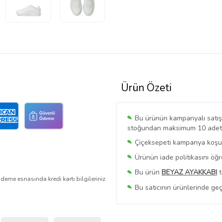
Ürün Özeti
Bu ürünün kampanyalı satışı 
stoğundan maksimum 10 adet sa
Çiçeksepeti kampanya koşull
Ürünün iade politikasını öğ
Bu ürün
BEYAZ AYAKKABI
t
deme esnasında kredi kartı bilgileriniz
Bu satıcının ürünlerinde geç
Bu Satıcının
Tüm Ürünlerini
Ürün sayfasında gördüğünüz f