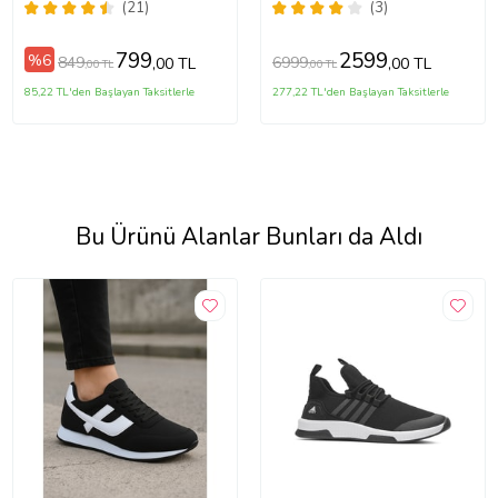
Yürüyüş Esnek Spor
(21)
(3)
Ayakkabı 249
(SIYAHBEYAZ-SIYAH)
799
2599
%6
849
6999
,00 TL
,00 TL
,00 TL
,00 TL
85,22 TL'den Başlayan Taksitlerle
277,22 TL'den Başlayan Taksitlerle
Bu Ürünü Alanlar Bunları da Aldı