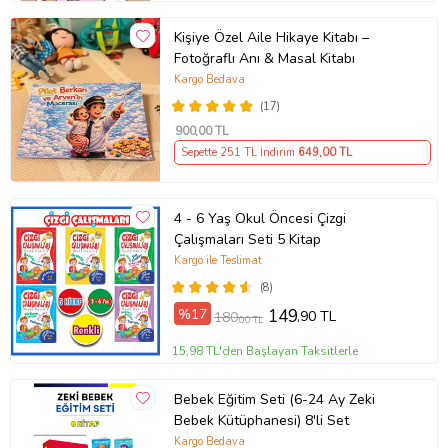
Kişiye Özel Aile Hikaye Kitabı –
Fotoğraflı Anı & Masal Kitabı
Kargo Bedava
(17)
900
,00 TL
Sepette 251 TL İndirim
649
,00 TL
4 - 6 Yaş Okul Öncesi Çizgi
Çalışmaları Seti 5 Kitap
Kargo ile Teslimat
(8)
%17
149
,90 TL
180
,00 TL
15,98 TL'den Başlayan Taksitlerle
Bebek Eğitim Seti (6-24 Ay Zeki
Bebek Kütüphanesi) 8'li Set
Kargo Bedava