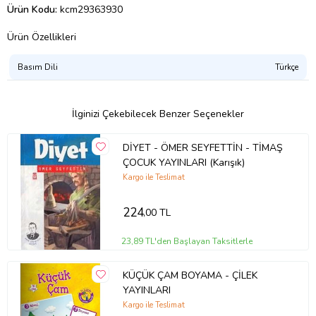
Ürün Kodu:
kcm29363930
Ürün Özellikleri
Basım Dili
Türkçe
İlginizi Çekebilecek Benzer Seçenekler
DİYET - ÖMER SEYFETTİN - TİMAŞ
ÇOCUK YAYINLARI (Karışık)
Kargo ile Teslimat
224
,00 TL
23,89 TL'den Başlayan Taksitlerle
KÜÇÜK ÇAM BOYAMA - ÇİLEK
YAYINLARI
Kargo ile Teslimat