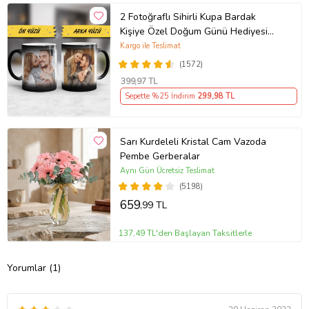
2 Fotoğraflı Sihirli Kupa Bardak
Kişiye Özel Doğum Günü Hediyesi
Sevgiliye Hediye Anneye Babaya
Kargo ile Teslimat
Ablaya Abiye Kız Erkek Kardeşe
(1572)
Arkadaşa Resimli Günü Yıl Dönümü
399
,97 TL
Hediyesi
Sepette %25 İndirim
299
,98 TL
Sarı Kurdeleli Kristal Cam Vazoda
Pembe Gerberalar
Aynı Gün Ücretsiz Teslimat
(5198)
659
,99 TL
137,49 TL'den Başlayan Taksitlerle
Yorumlar (1)