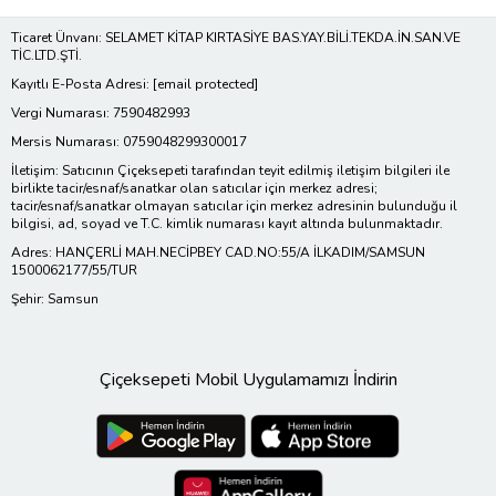
Ticaret Ünvanı: SELAMET KİTAP KIRTASİYE BAS.YAY.BİLİ.TEKDA.İN.SAN.VE
TİC.LTD.ŞTİ.
Kayıtlı E-Posta Adresi:
[email protected]
Vergi Numarası: 7590482993
Mersis Numarası: 0759048299300017
İletişim: Satıcının Çiçeksepeti tarafından teyit edilmiş iletişim bilgileri ile
birlikte tacir/esnaf/sanatkar olan satıcılar için merkez adresi;
tacir/esnaf/sanatkar olmayan satıcılar için merkez adresinin bulunduğu il
bilgisi, ad, soyad ve T.C. kimlik numarası kayıt altında bulunmaktadır.
Adres: HANÇERLİ MAH.NECİPBEY CAD.NO:55/A İLKADIM/SAMSUN
1500062177/55/TUR
Şehir: Samsun
Çiçeksepeti Mobil Uygulamamızı İndirin