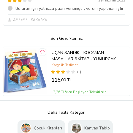
29 Haziran 2022
Bu ürün için yalnızca puan verilmiştir, yorum yapılmamıştır.
A*** e***
SAKARYA
Son Gezdikleriniz
UÇAN SANDIK - KOCAMAN
MASALLAR 6.KİTAP - YUMURCAK
Kargo ile Teslimat
(1)
115
,00 TL
12,26 TL'den Başlayan Taksitlerle
Daha Fazla Kategori
Çocuk Kitapları
Kanvas Tablo