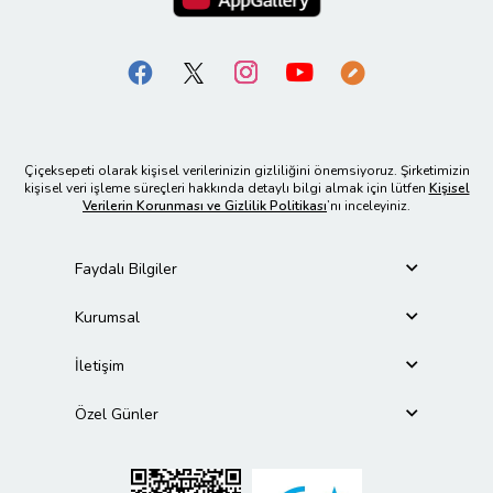
Çiçeksepeti olarak kişisel verilerinizin gizliliğini önemsiyoruz. Şirketimizin
kişisel veri işleme süreçleri hakkında detaylı bilgi almak için lütfen
Kişisel
Verilerin Korunması ve Gizlilik Politikası
’nı inceleyiniz.
Faydalı Bilgiler
Kurumsal
İletişim
Özel Günler