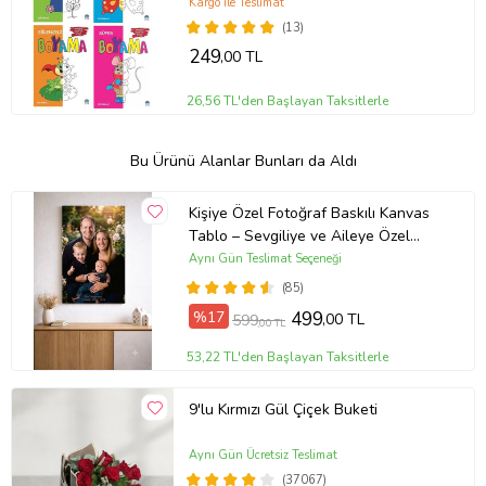
Kargo ile Teslimat
(13)
249
,00 TL
26,56 TL'den Başlayan Taksitlerle
Bu Ürünü Alanlar Bunları da Aldı
Kişiye Özel Fotoğraf Baskılı Kanvas
Tablo – Sevgiliye ve Aileye Özel
Hediye (ÇokluRenk)
Aynı Gün Teslimat Seçeneği
(85)
%17
499
,00 TL
599
,00 TL
53,22 TL'den Başlayan Taksitlerle
9'lu Kırmızı Gül Çiçek Buketi
Aynı Gün Ücretsiz Teslimat
(37067)