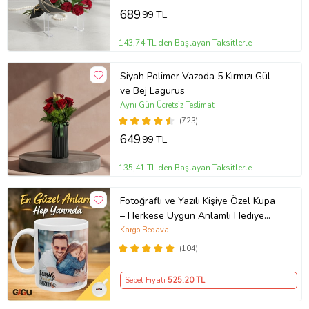
689
,99 TL
143,74 TL'den Başlayan Taksitlerle
Siyah Polimer Vazoda 5 Kırmızı Gül
ve Bej Lagurus
Aynı Gün Ücretsiz Teslimat
(723)
649
,99 TL
135,41 TL'den Başlayan Taksitlerle
Fotoğraflı ve Yazılı Kişiye Özel Kupa
– Herkese Uygun Anlamlı Hediye
Porselen Baskılı Kupa (Beyaz)
Kargo Bedava
(104)
Sepet Fiyatı
525
,20 TL