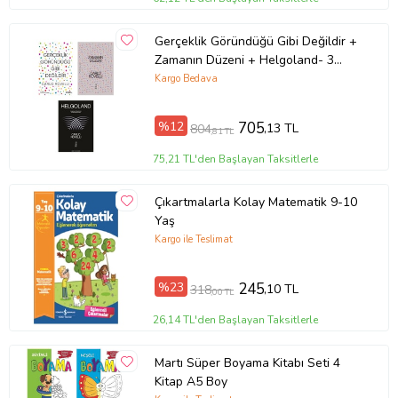
Gerçeklik Göründüğü Gibi Değildir +
Zamanın Düzeni + Helgoland- 3
Kitap Set - Iş Bankası Özel Set
Kargo Bedava
%12
705
,13 TL
804
,81 TL
75,21 TL'den Başlayan Taksitlerle
Çıkartmalarla Kolay Matematik 9-10
Yaş
Kargo ile Teslimat
%23
245
,10 TL
318
,00 TL
26,14 TL'den Başlayan Taksitlerle
Martı Süper Boyama Kitabı Seti 4
Kitap A5 Boy