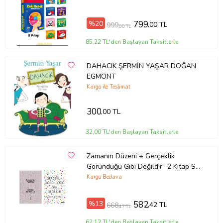
%20
799
,00 TL
999
,00 TL
85,22 TL'den Başlayan Taksitlerle
DAHACIK ŞERMİN YAŞAR DOĞAN
EGMONT
Kargo ile Teslimat
300
,00 TL
32,00 TL'den Başlayan Taksitlerle
Zamanın Düzeni + Gerçeklik
Göründüğü Gibi Değildir- 2 Kitap Set
- Iş Bankası Özel Set Zamanın
Kargo Bedava
Düzeni
%13
582
,42 TL
668
,47 TL
62,12 TL'den Başlayan Taksitlerle