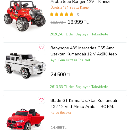
Araba Jeep Ranger 12V - Kırmızı
(Standart)
Ücretsiz / 24 Saatte Kargo
(1)
18.999
TL
19.999
TL
2026,56 TL'den Başlayan Taksitlerle
Babyhope 439 Mercedes G65 Amg
Uzaktan Kumandalı 12 V Akülü Jeep
Aynı Gün Ücretsiz Teslimat
24.500
TL
2613,33 TL'den Başlayan Taksitlerle
Blade GT Kırmızı Uzaktan Kumandalı
4X2 12 Volt Akülü Araba - RC BMW
Akülü Araba (Çok Renkli)
Kargo Bedava
14.499
TL