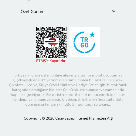
Özel Günler
Türkiye’nin önde gelen online alışveriş sitesi ve mobil uygulaması
Çiçeksepeti’nde, ihtiyacınız olan tüm ürünleri bulabilirsiniz. Çiçek,
Çikolata, Hediye, Kişiye Özel Ürünler ve Hediye Setleri gibi birçok farklı
kategoride aradığınız binlerce ürünü sizlere sunuyor ve zamanında
kapınıza getiriyoruz! Siz de ister sevdiklerinizi mutlu etmek için, ister
kendiniz için sipariş verebilir; Çiçeksepeti Extra’nın fırsatlarla dolu
dünyasıyla tanışarak mutlu bir gün geçirebilirsiniz.
Copyright © 2026 Çiçeksepeti İnternet Hizmetleri A.Ş