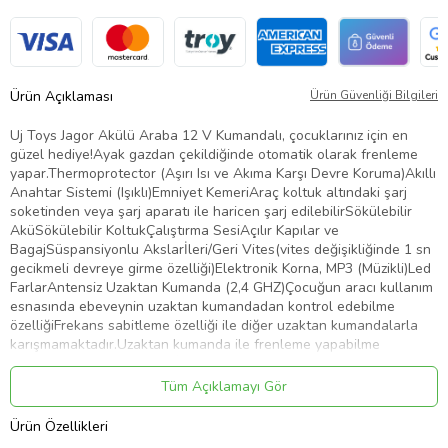
Ürün Açıklaması
Ürün Güvenliği Bilgileri
Uj Toys Jagor Akülü Araba 12 V Kumandalı, çocuklarınız için en
güzel hediye!Ayak gazdan çekildiğinde otomatik olarak frenleme
yapar.Thermoprotector (Aşırı Isı ve Akıma Karşı Devre Koruma)Akıllı
Anahtar Sistemi (Işıklı)Emniyet KemeriAraç koltuk altındaki şarj
soketinden veya şarj aparatı ile haricen şarj edilebilirSökülebilir
AküSökülebilir KoltukÇalıştırma SesiAçılır Kapılar ve
BagajSüspansiyonlu Akslarİleri/Geri Vites(vites değişikliğinde 1 sn
gecikmeli devreye girme özelliği)Elektronik Korna, MP3 (Müzikli)Led
FarlarAntensiz Uzaktan Kumanda (2,4 GHZ)Çocuğun aracı kullanım
esnasında ebeveynin uzaktan kumandadan kontrol edebilme
özelliğiFrekans sabitleme özelliği ile diğer uzaktan kumandalarla
karışmamaktadır.Uzaktan kumanda ile frenleme yapabilme
özelliğiKanserojen Madde İçermeyen Çocuk Sağlığına Uygun
Hammadde3+ yaş ve üzeri içindir.Maximum Kapasite: 35 KgHız 4,5-
Tüm Açıklamayı Gör
7,0 km/h12 V Akü12 V Şarj CihazıUzaktan Kumanda Seçeneği:
VarVolt: 12 Volt
Ürün Özellikleri