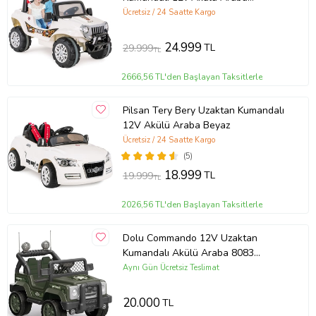
(Standart)
Ücretsiz / 24 Saatte Kargo
24.999
TL
29.999
TL
2666,56 TL'den Başlayan Taksitlerle
Pilsan Tery Bery Uzaktan Kumandalı
12V Akülü Araba Beyaz
Ücretsiz / 24 Saatte Kargo
(5)
18.999
TL
19.999
TL
2026,56 TL'den Başlayan Taksitlerle
Dolu Commando 12V Uzaktan
Kumandalı Akülü Araba 8083
(Kamuflaj)
Aynı Gün Ücretsiz Teslimat
20.000
TL