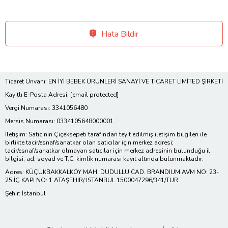
Hata Bildir
Ticaret Ünvanı: EN İYİ BEBEK ÜRÜNLERİ SANAYİ VE TİCARET LİMİTED ŞİRKETİ
Kayıtlı E-Posta Adresi:
[email protected]
Vergi Numarası: 3341056480
Mersis Numarası: 0334105648000001
İletişim: Satıcının Çiçeksepeti tarafından teyit edilmiş iletişim bilgileri ile
birlikte tacir/esnaf/sanatkar olan satıcılar için merkez adresi;
tacir/esnaf/sanatkar olmayan satıcılar için merkez adresinin bulunduğu il
bilgisi, ad, soyad ve T.C. kimlik numarası kayıt altında bulunmaktadır.
Adres: KÜÇÜKBAKKALKÖY MAH. DUDULLU CAD. BRANDIUM AVM NO: 23-
25 İÇ KAPI NO: 1 ATAŞEHİR/ İSTANBUL 1500047296/341/TUR
Şehir: İstanbul