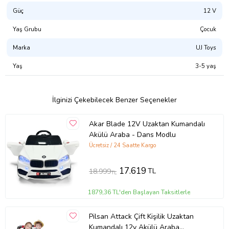
Ürün Kodu:
kcs617791304
Güç
12 V
Yaş Grubu
Çocuk
Marka
UJ Toys
Yaş
3-5 yaş
İlginizi Çekebilecek Benzer Seçenekler
Akar Blade 12V Uzaktan Kumandalı
Akülü Araba - Dans Modlu
Ücretsiz / 24 Saatte Kargo
17.619
TL
18.999
TL
1879,36 TL'den Başlayan Taksitlerle
Pilsan Attack Çift Kişilik Uzaktan
Kumandalı 12v Akülü Araba