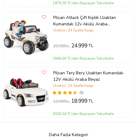
1879,36 TL'den Başlayan Taksitlerle
Pilsan Attack Çift Kişilik Uzaktan
Kumandalı 12v Akülü Araba
(Standart)
Ücretsiz / 24 Saatte Kargo
24.999
TL
29.999
TL
2666,56 TL'den Başlayan Taksitlerle
Pilsan Tery Bery Uzaktan Kumandalı
12V Akülü Araba Beyaz
Ücretsiz / 24 Saatte Kargo
(5)
18.999
TL
19.999
TL
2026,56 TL'den Başlayan Taksitlerle
Daha Fazla Kategori