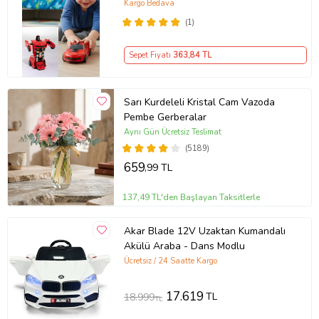
Cm
Kargo Bedava
(1)
Sepet Fiyatı
363
,84 TL
Sarı Kurdeleli Kristal Cam Vazoda
Pembe Gerberalar
Aynı Gün Ücretsiz Teslimat
(5189)
659
,99 TL
137,49 TL'den Başlayan Taksitlerle
Akar Blade 12V Uzaktan Kumandalı
Akülü Araba - Dans Modlu
Ücretsiz / 24 Saatte Kargo
17.619
TL
18.999
TL