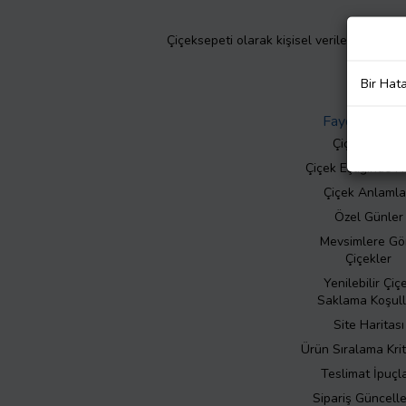
Çiçeksepeti olarak kişisel verilerinizin giz
Bir Hat
Faydalı Bilgil
Çiçek Bakımı
Çiçek Eşliğinde N
Çiçek Anlamla
Özel Günler
Mevsimlere Gö
Çiçekler
Yenilebilir Çiç
Saklama Koşull
Site Haritası
Ürün Sıralama Krit
Teslimat İpuçla
Sipariş Güncell