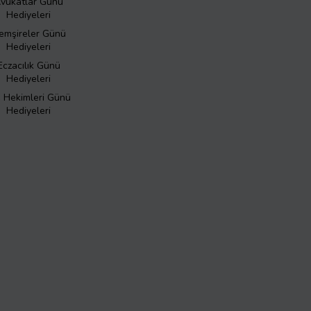
vukatlar Günü
Hediyeleri
emşireler Günü
Hediyeleri
Eczacılık Günü
Hediyeleri
ş Hekimleri Günü
Hediyeleri