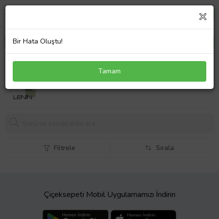
Bir Hata Oluştu!
Ulusların Kendi Yazgılarını Belirleme Hakkı
Tamam
315,
00 TL
Filtrele
Sırala
Çiçeksepeti Mobil Uygulamamızı İndirin