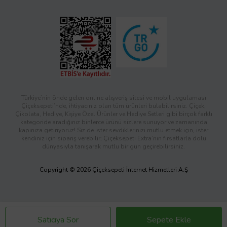
Türkiye’nin önde gelen online alışveriş sitesi ve mobil uygulaması
Çiçeksepeti’nde, ihtiyacınız olan tüm ürünleri bulabilirsiniz. Çiçek,
Çikolata, Hediye, Kişiye Özel Ürünler ve Hediye Setleri gibi birçok farklı
kategoride aradığınız binlerce ürünü sizlere sunuyor ve zamanında
kapınıza getiriyoruz! Siz de ister sevdiklerinizi mutlu etmek için, ister
kendiniz için sipariş verebilir; Çiçeksepeti Extra’nın fırsatlarla dolu
dünyasıyla tanışarak mutlu bir gün geçirebilirsiniz.
Copyright © 2026 Çiçeksepeti İnternet Hizmetleri A.Ş
Satıcıya Sor
Sepete Ekle