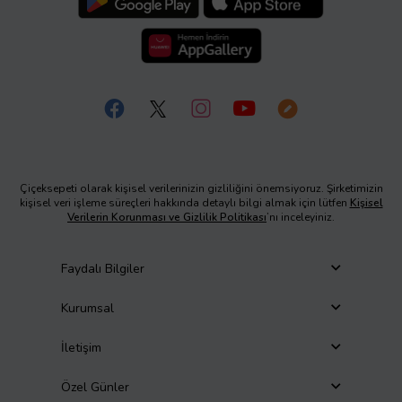
Çiçeksepeti olarak kişisel verilerinizin gizliliğini önemsiyoruz. Şirketimizin
kişisel veri işleme süreçleri hakkında detaylı bilgi almak için lütfen
Kişisel
Verilerin Korunması ve Gizlilik Politikası
’nı inceleyiniz.
Faydalı Bilgiler
Kurumsal
İletişim
Özel Günler