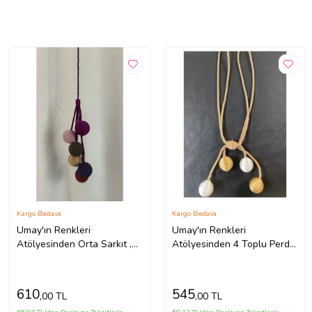
Kargo Bedava
Kargo Bedava
Umay'ın Renkleri
Umay'ın Renkleri
Atölyesinden Orta Sarkıt ,
Atölyesinden 4 Toplu Perde
Perde Aksesuarı 1 Parça 6
Aksesuarı
Top
610
545
,00 TL
,00 TL