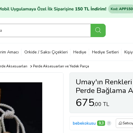
rim Amacı
Orkide / Saksı Çiçekleri
Hediye
Hediye Setleri
Kişi
erde Aksesuarları
Perde Aksesuarları ve Yedek Parça
Umay'ın Renkleri
Perde Bağlama A
675
,00 TL
bebekokusu
9,3
Satıcı