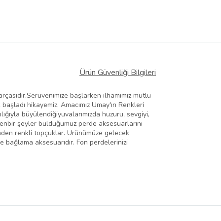
Ürün Güvenliği Bilgileri
parçasıdır.Serüvenimize başlarken ilhamımız mutlu
ek başladı hikayemiz. Amacımız Umay'ın Renkleri
ılığıyla büyülendiğiyuvalarımızda huzuru, sevgiyi,
zdenbir şeyler bulduğumuz perde aksesuarlarını
sinden renkli topçuklar. Ürünümüze gelecek
rde bağlama aksesuarıdır. Fon perdelerinizi