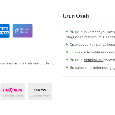
Ürün Özeti
Bu ürünün kampanyalı satışı 
stoğundan maksimum 10 adet sa
Çiçeksepeti kampanya koşull
Ürünün iade politikasını öğ
Bu ürün
bebekokusu
tarafın
deme esnasında kredi kartı bilgileriniz
Bu satıcının ürünlerinde geç
Bu Satıcının
Tüm Ürünlerini
Ürün sayfasında gördüğünüz f
belirlenmektedir.