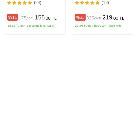
Perde Briz Borusu 4 Adet
(24)
(13)
Başlık
155
219
%11
%33
175
325
,00 TL
,00 TL
,00 TL
,00 TL
16,53 TL'den Başlayan Taksitlerle
23,36 TL'den Başlayan Taksitlerle