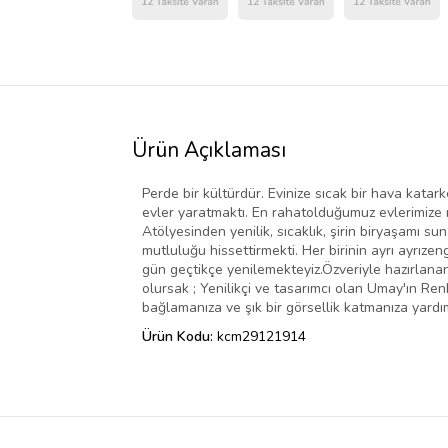
Ürün Açıklaması
Perde bir kültürdür. Evinize sıcak bir hava kata
evler yaratmaktı. En rahatolduğumuz evlerimize n
Atölyesinden yenilik, sıcaklık, şirin biryaşamı su
mutluluğu hissettirmekti. Her birinin ayrı ayrız
gün geçtikçe yenilemekteyiz.Özveriyle hazırlanan
olursak ; Yenilikçi ve tasarımcı olan Umay'ın Ren
bağlamanıza ve şık bir görsellik katmanıza yardım
Ürün Kodu:
kcm29121914