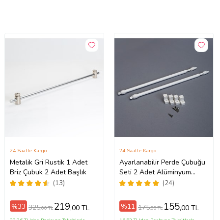
24 Saatte Kargo
24 Saatte Kargo
Metalik Gri Rustik 1 Adet
Ayarlanabilir Perde Çubuğu
Briz Çubuk 2 Adet Başlık
Seti 2 Adet Alüminyum
Perde Briz Borusu 4 Adet
(13)
(24)
Başlık
219
155
%33
%11
325
175
,00 TL
,00 TL
,00 TL
,00 TL