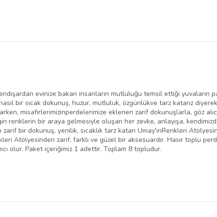
rkendışardan evinize bakan insanların mutluluğu temsil ettiği yuvaların 
asıl bir sıcak dokunuş, huzur, mutluluk, özgünlükve tarz katarız diyer
narken, misafirlerimizinperdelerimize eklenen zarif dokunuşlarla, göz alıc
engin renklerin bir araya gelmesiyle oluşan her zevke, anlayışa, kendimi
 zarif bir dokunuş, yenilik, sıcaklık tarz katan Umay'ınRenkleri Atölye
kleri Atölyesinden zarif, farklı ve güzel bir aksesuardır. Hasır toplu pe
cı olur. Paket içeriğimiz 1 adettir. Toplam 8 topludur.