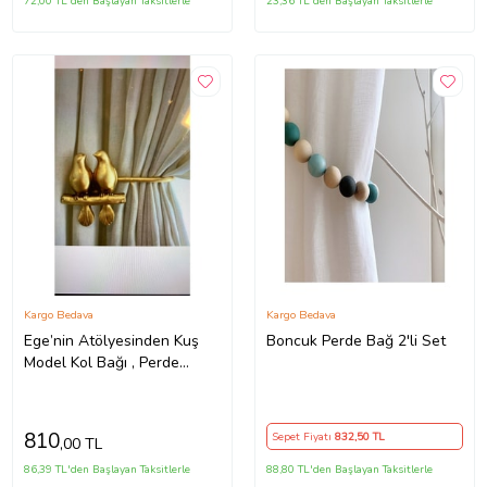
72,00 TL'den Başlayan Taksitlerle
23,36 TL'den Başlayan Taksitlerle
Kargo Bedava
Kargo Bedava
Ege’nin Atölyesinden Kuş
Boncuk Perde Bağ 2'li Set
Model Kol Bağı , Perde
Aksesuarı , 2 Adet
810
Sepet Fiyatı
832
,50 TL
,00 TL
86,39 TL'den Başlayan Taksitlerle
88,80 TL'den Başlayan Taksitlerle