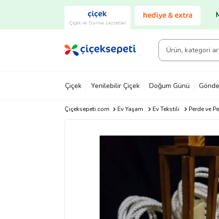
Çiçek ve Gurme Lezzetler
Çiçek
Yenilebilir Çiçek
Doğum Günü
Gönde
Çiçeksepeti.com
Ev Yaşam
Ev Tekstili
Perde ve P