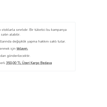
stoklarla sınırlıdır. Bir tüketici bu kampanya
tın alabilir.
arında değişiklik yapma hakkını saklı tutar.
renmek için
tıklayın.
dan gönderilecektir.
erli
350,00 TL Üzeri Kargo Bedava
 Görüntüle
iyat bilgileri, satıcı tarafından