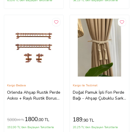
65,06 TL'den Başlayan Taksitlerle
58,13 TL'den Başlayan Taksitlerle
Kargo Bedava
Kargo ile Teslimat
Orlenda Ahşap Rustik Perde
Doğal Pamuk İpli Fon Perde
Askısı + Raylı Rustik Borusu
Bağı - Ahşap Çubuklu Sarkıt
225 Cm (Meşe)
Pamuk Halat- 1 Adet
1800
189
5000
,00 TL
,90 TL
,00 TL
192,00 TL'den Başlayan Taksitlerle
20,25 TL'den Başlayan Taksitlerle