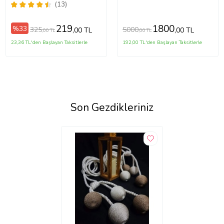
225 Cm (Meşe)
(13)
219
1800
%33
325
5000
,00 TL
,00 TL
,00 TL
,00 TL
23,36 TL'den Başlayan Taksitlerle
192,00 TL'den Başlayan Taksitlerle
Son Gezdikleriniz