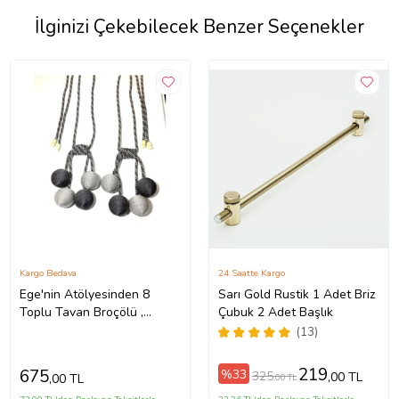
İlginizi Çekebilecek Benzer Seçenekler
Kargo Bedava
24 Saatte Kargo
Ege'nin Atölyesinden 8
Sarı Gold Rustik 1 Adet Briz
Toplu Tavan Broçölü ,
Çubuk 2 Adet Başlık
Tavan Bağlama Perde
(13)
Aksesuarı Fon Süsü
219
675
%33
325
,00 TL
,00 TL
,00 TL