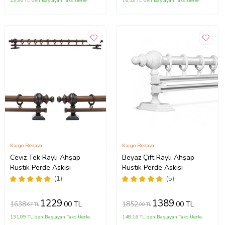
23,36 TL'den Başlayan Taksitlerle
16,53 TL'den Başlayan Taksitlerle
Kargo Bedava
Kargo Bedava
Ceviz Tek Raylı Ahşap
Beyaz Çift Raylı Ahşap
Rustik Perde Askısı
Rustik Perde Askısı
(1)
(5)
1229
1389
1638
1852
,00 TL
,00 TL
,67 TL
,00 TL
131,09 TL'den Başlayan Taksitlerle
148,16 TL'den Başlayan Taksitlerle