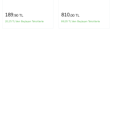
Pamuk Halat- 1 Adet
Aksesuarı , 2 Adet
189
810
,90 TL
,00 TL
20,25 TL'den Başlayan Taksitlerle
86,39 TL'den Başlayan Taksitlerle