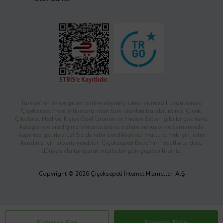
Türkiye’nin önde gelen online alışveriş sitesi ve mobil uygulaması
Çiçeksepeti’nde, ihtiyacınız olan tüm ürünleri bulabilirsiniz. Çiçek,
Çikolata, Hediye, Kişiye Özel Ürünler ve Hediye Setleri gibi birçok farklı
kategoride aradığınız binlerce ürünü sizlere sunuyor ve zamanında
kapınıza getiriyoruz! Siz de ister sevdiklerinizi mutlu etmek için, ister
kendiniz için sipariş verebilir; Çiçeksepeti Extra’nın fırsatlarla dolu
dünyasıyla tanışarak mutlu bir gün geçirebilirsiniz.
Copyright © 2026 Çiçeksepeti İnternet Hizmetleri A.Ş