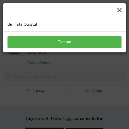
Bir Hata Oluştu!
Unicorn Hırsız Kumbara
Tamam
Sepet Fiyatı
876,
85 TL
Kargo Bedava
Filtrele
Sırala
Çiçeksepeti Mobil Uygulamamızı İndirin