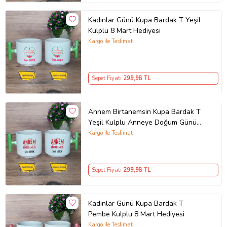
Kadınlar Günü Kupa Bardak T Yeşil
Kulplu 8 Mart Hediyesi
Kargo ile Teslimat
Sepet Fiyatı
299
,98 TL
Annem Birtanemsin Kupa Bardak T
Yeşil Kulplu Anneye Doğum Günü
Anneler Günü Hediyesi
Kargo ile Teslimat
Sepet Fiyatı
299
,98 TL
Kadınlar Günü Kupa Bardak T
Pembe Kulplu 8 Mart Hediyesi
Kargo ile Teslimat