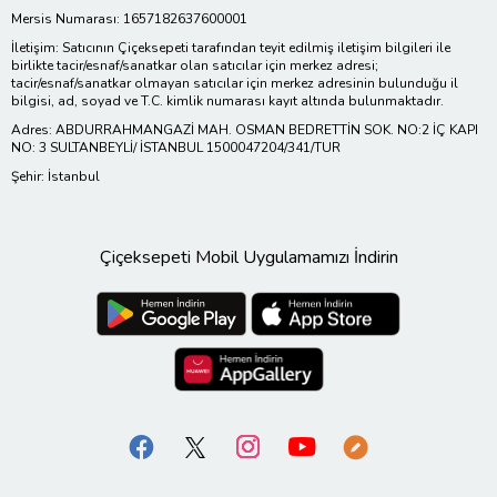
Mersis Numarası: 1657182637600001
İletişim: Satıcının Çiçeksepeti tarafından teyit edilmiş iletişim bilgileri ile
birlikte tacir/esnaf/sanatkar olan satıcılar için merkez adresi;
tacir/esnaf/sanatkar olmayan satıcılar için merkez adresinin bulunduğu il
bilgisi, ad, soyad ve T.C. kimlik numarası kayıt altında bulunmaktadır.
Adres: ABDURRAHMANGAZİ MAH. OSMAN BEDRETTİN SOK. NO:2 İÇ KAPI
NO: 3 SULTANBEYLİ/ İSTANBUL 1500047204/341/TUR
Şehir: İstanbul
Çiçeksepeti Mobil Uygulamamızı İndirin