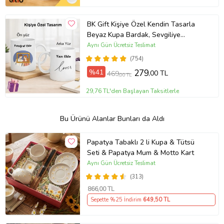
BK Gift Kişiye Özel Kendin Tasarla
Beyaz Kupa Bardak, Sevgiliye
Hediye, Arkadaşa Hediye, Doğum
Aynı Gün Ücretsiz Teslimat
Günü Hediyesi
(754)
%41
279
,00 TL
469
,00 TL
29,76 TL'den Başlayan Taksitlerle
Bu Ürünü Alanlar Bunları da Aldı
Papatya Tabaklı 2 li Kupa & Tütsü
Seti & Papatya Mum & Motto Kart
Aynı Gün Ücretsiz Teslimat
(313)
866
,00 TL
Sepette %25 İndirim
649
,50 TL