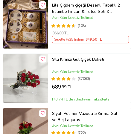
Lila Çiğdem çiçeği Desenli Tabaklı 2
lı Jumbo Fincan & Tütsü Seti &
Papatya Mum &
Aynı Gün Ücretsiz Teslimat
(108)
866
,00 TL
Sepette %25 İndirim
649
,50 TL
9'lu Kırmızı Gül Çiçek Buketi
Aynı Gün Ücretsiz Teslimat
(37063)
689
,99 TL
143,74 TL'den Başlayan Taksitlerle
Siyah Polimer Vazoda 5 Kırmızı Gül
ve Bej Lagurus
Aynı Gün Ücretsiz Teslimat
(722)