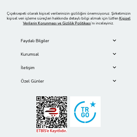
Çiçeksepeti olarak kişisel verilerinizin gizliliğini önemsiyoruz. Şirketimizin
kişisel veri işleme süreçleri hakkında detaylı bilgi almak için lütfen
Kişisel
Verilerin Korunması ve Gizlilik Politikası
’nı inceleyiniz.
Faydalı Bilgiler
Kurumsal
İletişim
Özel Günler