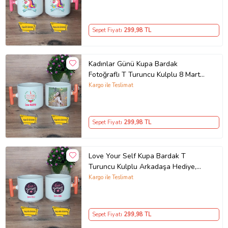
Sepet Fiyatı
299
,98 TL
Kadınlar Günü Kupa Bardak
Fotoğraflı T Turuncu Kulplu 8 Mart
Hediyesi
Kargo ile Teslimat
Sepet Fiyatı
299
,98 TL
Love Your Self Kupa Bardak T
Turuncu Kulplu Arkadaşa Hediye,
Anneye Hediye
Kargo ile Teslimat
Sepet Fiyatı
299
,98 TL