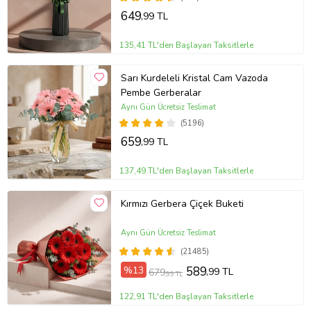
649
,99 TL
135,41 TL'den Başlayan Taksitlerle
Sarı Kurdeleli Kristal Cam Vazoda
Pembe Gerberalar
Aynı Gün Ücretsiz Teslimat
(5196)
659
,99 TL
137,49 TL'den Başlayan Taksitlerle
Kırmızı Gerbera Çiçek Buketi
Aynı Gün Ücretsiz Teslimat
(21485)
%13
589
,99 TL
679
,99 TL
122,91 TL'den Başlayan Taksitlerle