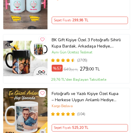
Sepet Fiyatı
299
,98 TL
BK Gift Kişiye Özel 3 Fotoğraflı Sihirli
Kupa Bardak, Arkadaşa Hediye,
Sevgiliye Hediye
Aynı Gün Ücretsiz Teslimat
(2705)
%57
279
,00 TL
649
,00 TL
29,76 TL'den Başlayan Taksitlerle
Fotoğraflı ve Yazılı Kişiye Özel Kupa
– Herkese Uygun Anlamlı Hediye
Porselen Baskılı Kupa (Beyaz)
Kargo Bedava
(104)
Sepet Fiyatı
525
,20 TL