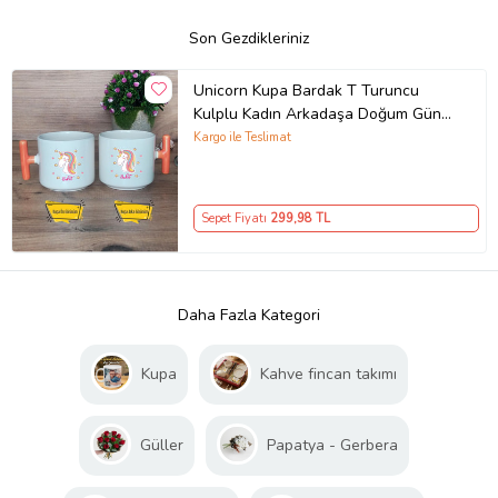
Son Gezdikleriniz
Unicorn Kupa Bardak T Turuncu
Kulplu Kadın Arkadaşa Doğum Günü
Hediyesi
Kargo ile Teslimat
Sepet Fiyatı
299
,98 TL
Daha Fazla Kategori
Kupa
Kahve fincan takımı
Güller
Papatya - Gerbera