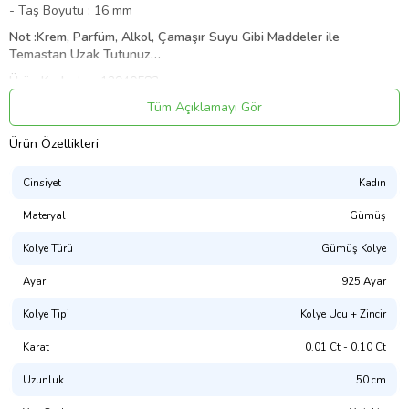
- Taş Boyutu : 16 mm
Not :Krem, Parfüm, Alkol, Çamaşır Suyu Gibi Maddeler ile
Temastan Uzak Tutunuz…
Ürün Kodu:
kcm12940583
Tüm Açıklamayı Gör
Ürün Özellikleri
Cinsiyet
Kadın
Materyal
Gümüş
Kolye Türü
Gümüş Kolye
Ayar
925 Ayar
Kolye Tipi
Kolye Ucu + Zincir
Karat
0.01 Ct - 0.10 Ct
Uzunluk
50 cm