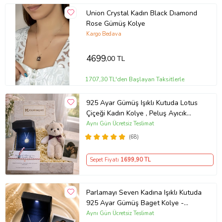
Union Crystal Kadın Black Dıamond
Rose Gümüş Kolye
Kargo Bedava
4699
,00 TL
1707,30 TL'den Başlayan Taksitlerle
925 Ayar Gümüş Işıklı Kutuda Lotus
Çiçeği Kadın Kolye , Peluş Ayıcık
Anahtarlık Marteniçka Bileklik,
Aynı Gün Ücretsiz Teslimat
Polaroid Fotoğraf Hediye
(68)
Sepet Fiyatı
1699
,90 TL
Parlamayı Seven Kadına Işıklı Kutuda
925 Ayar Gümüş Baget Kolye -
Kişiye Özel Fotoğraf Hediye
Aynı Gün Ücretsiz Teslimat