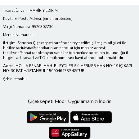
Ticaret Ünvanı: MAHİR YILDIRIM
Kayıtlı E-Posta Adresi:
[email protected]
Vergi Numarası: 9570302736
Mersis Numarası: -
İletişim: Satıcının Çiçeksepeti tarafından teyit edilmiş iletişim bilgileri ile
birlikte tacir/esnaf/sanatkar olan satıcılar için merkez adresi;
tacir/esnaf/sanatkar olmayan satıcılar için merkez adresinin bulunduğu il
bilgisi, ad, soyad ve T.C. kimlik numarası kayıt altında bulunmaktadır.
Adres: MOLLA FENARİ MAH. BİLEYCİLER SK. MERMER HAN NO: 19 İÇ KAPI
NO: 30 FATİH/ İSTANBUL 1500046478/342/TUR
Şehir: İstanbul
Çiçeksepeti Mobil Uygulamamızı İndirin