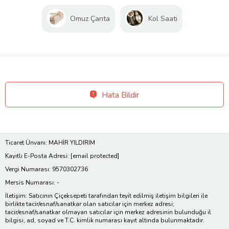
Omuz Çanta
Kol Saati
Hata Bildir
Ticaret Ünvanı: MAHİR YILDIRIM
Kayıtlı E-Posta Adresi:
[email protected]
Vergi Numarası: 9570302736
Mersis Numarası: -
İletişim: Satıcının Çiçeksepeti tarafından teyit edilmiş iletişim bilgileri ile
birlikte tacir/esnaf/sanatkar olan satıcılar için merkez adresi;
tacir/esnaf/sanatkar olmayan satıcılar için merkez adresinin bulunduğu il
bilgisi, ad, soyad ve T.C. kimlik numarası kayıt altında bulunmaktadır.