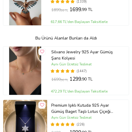
(1339)
1699
,99 TL
1899
,99 TL
617,66 TL'den Başlayan Taksitlerle
Bu Ürünü Alanlar Bunları da Aldı
Silvano Jewelry 925 Ayar Gümüş
Şans Kolyesi
Aynı Gün Ücretsiz Teslimat
(1447)
1299
,90 TL
1699
,90 TL
472,29 TL'den Başlayan Taksitlerle
Premium Işıklı Kutuda 925 Ayar
Gümüş Baget Taşlı Lotus Çiçeği
Kolye
Aynı Gün Ücretsiz Teslimat
(226)