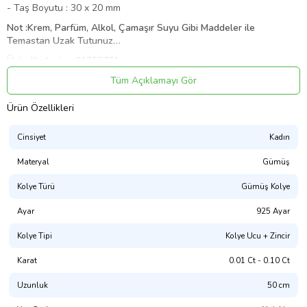
- Taş Boyutu : 30 x 20 mm
Not :Krem, Parfüm, Alkol, Çamaşır Suyu Gibi Maddeler ile
Temastan Uzak Tutunuz…
Ürün Kodu:
kcm91755751
Tüm Açıklamayı Gör
Ürün Özellikleri
Cinsiyet
Kadın
Materyal
Gümüş
Kolye Türü
Gümüş Kolye
Ayar
925 Ayar
Kolye Tipi
Kolye Ucu + Zincir
Karat
0.01 Ct - 0.10 Ct
Uzunluk
50 cm