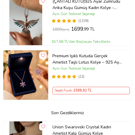
(ÇANTALI KUTU)925 Ayar Zümrüdü
Anka Kuşu Gümüş Kadın Kolye -
MAVİ
Aynı Gün Teslimat Seçeneği
(1339)
1699
,99 TL
1899
,99 TL
617,66 TL'den Başlayan Taksitlerle
Premium Işıklı Kutuda Gerçek
Ametist Taşlı Lotus Kolye – 925 Ayar
Gümüş Kadın Kolye
Aynı Gün Teslimat Seçeneği
(22)
Sepet Fiyatı
1599
,92 TL
Son Gezdikleriniz
Union Swarovski Crystal Kadın
Ametist Kalp Gümüş Kolye