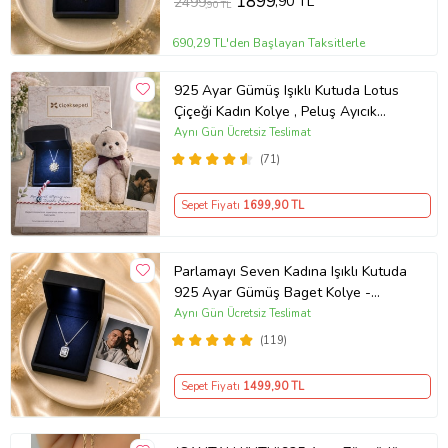
1899
,90 TL
2499
,90 TL
690,29 TL'den Başlayan Taksitlerle
925 Ayar Gümüş Işıklı Kutuda Lotus
Çiçeği Kadın Kolye , Peluş Ayıcık
Anahtarlık Marteniçka Bileklik,
Aynı Gün Ücretsiz Teslimat
Polaroid Fotoğraf Hediye
(71)
Sepet Fiyatı
1699
,90 TL
Parlamayı Seven Kadına Işıklı Kutuda
925 Ayar Gümüş Baget Kolye -
Kişiye Özel Fotoğraf Hediye
Aynı Gün Ücretsiz Teslimat
(119)
Sepet Fiyatı
1499
,90 TL