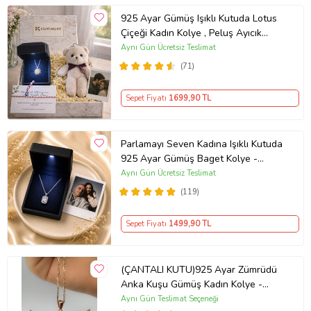
925 Ayar Gümüş Işıklı Kutuda Lotus
Çiçeği Kadın Kolye , Peluş Ayıcık
Anahtarlık Marteniçka Bileklik,
Aynı Gün Ücretsiz Teslimat
Polaroid Fotoğraf Hediye
(71)
Sepet Fiyatı
1699
,90 TL
Parlamayı Seven Kadına Işıklı Kutuda
925 Ayar Gümüş Baget Kolye -
Kişiye Özel Fotoğraf Hediye
Aynı Gün Ücretsiz Teslimat
(119)
Sepet Fiyatı
1499
,90 TL
(ÇANTALI KUTU)925 Ayar Zümrüdü
Anka Kuşu Gümüş Kadın Kolye -
MAVİ
Aynı Gün Teslimat Seçeneği