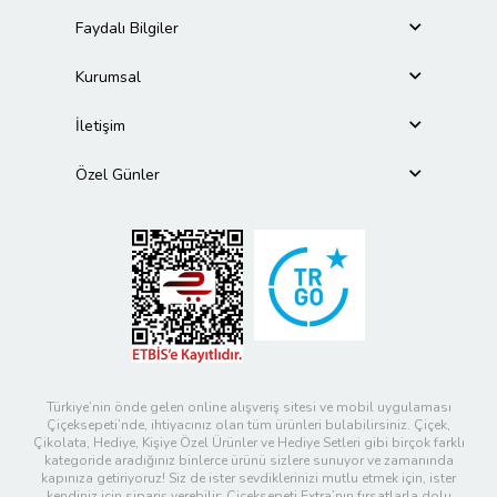
Faydalı Bilgiler
Kurumsal
İletişim
Özel Günler
Türkiye’nin önde gelen online alışveriş sitesi ve mobil uygulaması
Çiçeksepeti’nde, ihtiyacınız olan tüm ürünleri bulabilirsiniz. Çiçek,
Çikolata, Hediye, Kişiye Özel Ürünler ve Hediye Setleri gibi birçok farklı
kategoride aradığınız binlerce ürünü sizlere sunuyor ve zamanında
kapınıza getiriyoruz! Siz de ister sevdiklerinizi mutlu etmek için, ister
kendiniz için sipariş verebilir; Çiçeksepeti Extra’nın fırsatlarla dolu