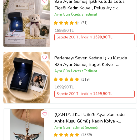
925 Ayar Gümüş Işıklı Kutuda Lotus
Çiçeği Kadın Kolye , Peluş Ayıcık
Anahtarlık Marteniçka Bileklik,
Aynı Gün Ücretsiz Teslimat
Polaroid Fotoğraf Hediye
(71)
1899
,90 TL
Sepette 200 TL İndirim
1699
,90 TL
Parlamayı Seven Kadına Işıklı Kutuda
925 Ayar Gümüş Baget Kolye -
Kişiye Özel Fotoğraf Hediye
Aynı Gün Ücretsiz Teslimat
(119)
1699
,90 TL
Sepette 200 TL İndirim
1499
,90 TL
(ÇANTALI KUTU)925 Ayar Zümrüdü
Anka Kuşu Gümüş Kadın Kolye -
MAVİ
Aynı Gün Teslimat Seçeneği
(1339)