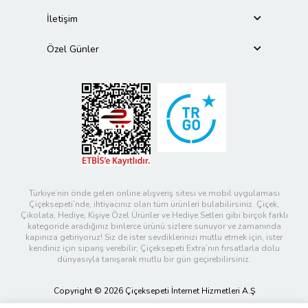
İletişim
Özel Günler
Türkiye’nin önde gelen online alışveriş sitesi ve mobil uygulaması
Çiçeksepeti’nde, ihtiyacınız olan tüm ürünleri bulabilirsiniz. Çiçek,
Çikolata, Hediye, Kişiye Özel Ürünler ve Hediye Setleri gibi birçok farklı
kategoride aradığınız binlerce ürünü sizlere sunuyor ve zamanında
kapınıza getiriyoruz! Siz de ister sevdiklerinizi mutlu etmek için, ister
kendiniz için sipariş verebilir; Çiçeksepeti Extra’nın fırsatlarla dolu
dünyasıyla tanışarak mutlu bir gün geçirebilirsiniz.
Copyright © 2026 Çiçeksepeti İnternet Hizmetleri A.Ş