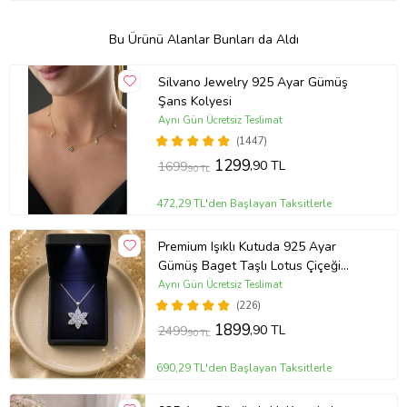
Bu Ürünü Alanlar Bunları da Aldı
Silvano Jewelry 925 Ayar Gümüş
Şans Kolyesi
Aynı Gün Ücretsiz Teslimat
(1447)
1299
,90 TL
1699
,90 TL
472,29 TL'den Başlayan Taksitlerle
Premium Işıklı Kutuda 925 Ayar
Gümüş Baget Taşlı Lotus Çiçeği
Kolye
Aynı Gün Ücretsiz Teslimat
(226)
1899
,90 TL
2499
,90 TL
690,29 TL'den Başlayan Taksitlerle