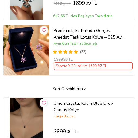
1699
,99 TL
1899
,99 TL
617,66 TL'den Başlayan Taksitlerle
Premium Işıklı Kutuda Gerçek
Ametist Taşlı Lotus Kolye – 925 Ayar
Gümüş Kadın Kolye
Aynı Gün Teslimat Seçeneği
(22)
1999
,90 TL
Sepette %20 İndirim
1599
,92 TL
Son Gezdikleriniz
Union Crystal Kadın Blue Drop
Gümüş Kolye
Kargo Bedava
3899
,00 TL