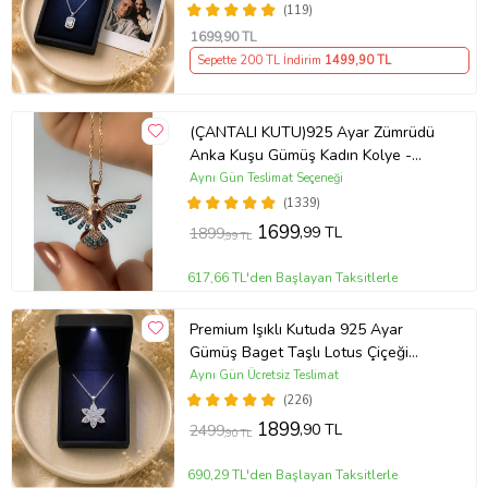
(119)
1699
,90 TL
Sepette 200 TL İndirim
1499
,90 TL
(ÇANTALI KUTU)925 Ayar Zümrüdü
Anka Kuşu Gümüş Kadın Kolye -
MAVİ
Aynı Gün Teslimat Seçeneği
(1339)
1699
,99 TL
1899
,99 TL
617,66 TL'den Başlayan Taksitlerle
Premium Işıklı Kutuda 925 Ayar
Gümüş Baget Taşlı Lotus Çiçeği
Kolye
Aynı Gün Ücretsiz Teslimat
(226)
1899
,90 TL
2499
,90 TL
690,29 TL'den Başlayan Taksitlerle