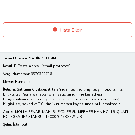
Hata Bildir
Ticaret Ünvanı: MAHİR YILDIRIM
Kayıtlı E-Posta Adresi:
[email protected]
Vergi Numarası: 9570302736
Mersis Numarası: -
İletişim: Satıcının Çiçeksepeti tarafından teyit edilmiş iletişim bilgileri ile
birlikte tacir/esnaf/sanatkar olan satıcılar için merkez adresi;
tacir/esnaf/sanatkar olmayan satıcılar için merkez adresinin bulunduğu il
bilgisi, ad, soyad ve T.C. kimlik numarası kayıt altında bulunmaktadır.
Adres: MOLLA FENARİ MAH. BİLEYCİLER SK. MERMER HAN NO: 19 İÇ KAPI
NO: 30 FATİH/ İSTANBUL 1500046478/342/TUR
Şehir: İstanbul