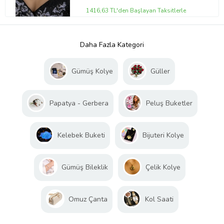
1416,63 TL'den Başlayan Taksitlerle
Daha Fazla Kategori
Gümüş Kolye
Güller
Papatya - Gerbera
Peluş Buketler
Kelebek Buketi
Bijuteri Kolye
Gümüş Bileklik
Çelik Kolye
Omuz Çanta
Kol Saati