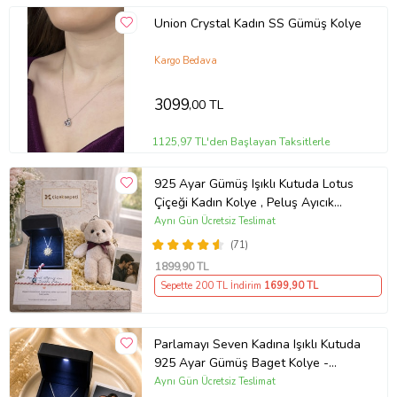
Union Crystal Kadın SS Gümüş Kolye
Kargo Bedava
3099
,00 TL
1125,97 TL'den Başlayan Taksitlerle
925 Ayar Gümüş Işıklı Kutuda Lotus
Çiçeği Kadın Kolye , Peluş Ayıcık
Anahtarlık Marteniçka Bileklik,
Aynı Gün Ücretsiz Teslimat
Polaroid Fotoğraf Hediye
(71)
1899
,90 TL
Sepette 200 TL İndirim
1699
,90 TL
Parlamayı Seven Kadına Işıklı Kutuda
925 Ayar Gümüş Baget Kolye -
Kişiye Özel Fotoğraf Hediye
Aynı Gün Ücretsiz Teslimat