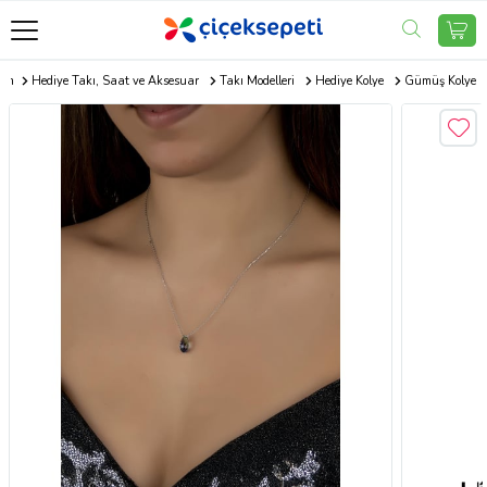
com
Hediye Takı, Saat ve Aksesuar
Takı Modelleri
Hediye Kolye
Gümüş Kolye