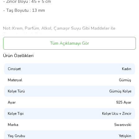
- Zincir Boyu : 45 + 5 cm
- Taş Boyutu : 13 mm
Not :Krem, Parfüm, Alkol, Çamaşır Suyu Gibi Maddeler ile
Temastan Uzak Tutunuz…
Ürün Kodu:
kcm67259650
Tüm Açıklamayı Gör
Ürün Özellikleri
Cinsiyet
Kadın
Materyal
Gümüş
Kolye Türü
Gümüş Kolye
Ayar
925 Ayar
Kolye Tipi
Kolye Ucu + Zincir
Marka
Swarovski
Yaş Grubu
Yetişkin