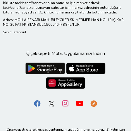
birlikte tacir/esnaf/sanatkar olan satıcılar için merkez adresi;
tacir/esnaf/sanatkar olmayan satıcılar için merkez adresinin bulunduğu il
bilgisi, ad, soyad ve T.C. kimlik numarası kayıt altında bulunmaktadır.
Adres: MOLLA FENARİ MAH. BİLEYCİLER SK. MERMER HAN NO: 19 İÇ KAPI
NO: 30 FATİH/ İSTANBUL 1500046478/342/TUR
Şehir: İstanbul
Çiçeksepeti Mobil Uygulamamızı İndirin
Çiçeksepeti olarak kişisel verilerinizin gizliliğini önemsiyoruz. Şirketimizin