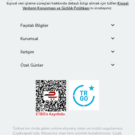
kişisel veri işleme süreçleri hakkında detaylı bilgi almak için lütfen
Kişisel
Verilerin Korunması ve Gizlilik Politikası
’nı inceleyiniz.
Faydalı Bilgiler
Kurumsal
İletişim
Özel Günler
Türkiye’nin önde gelen online alışveriş sitesi ve mobil uygulaması
Çiçeksepeti’nde, ihtiyacınız olan tüm ürünleri bulabilirsiniz. Çiçek,