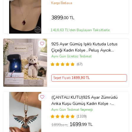
Kargo Bedava
3899
,00 TL
1416,63 TL'den Başlayan Taksitlerle
925 Ayar Gümüş Işıklı Kutuda Lotus
Çiçeği Kadın Kolye , Peluş Ayıcık
Anahtarlık Marteniçka Bileklik,
Aynı Gün Ücretsiz Teslimat
Polaroid Fotoğraf Hediye
(67)
Sepet Fiyatı
1699
,90 TL
(ÇANTALI KUTU)925 Ayar Zümrüdü
Anka Kuşu Gümüş Kadın Kolye -
MAVİ
Aynı Gün Teslimat Seçeneği
(1339)
1699
,99 TL
1899
,99 TL