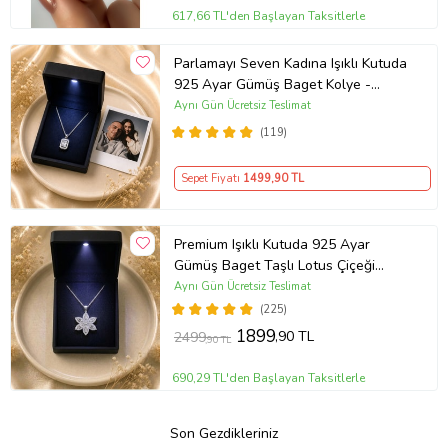
617,66 TL'den Başlayan Taksitlerle
Parlamayı Seven Kadına Işıklı Kutuda
925 Ayar Gümüş Baget Kolye -
Kişiye Özel Fotoğraf Hediye
Aynı Gün Ücretsiz Teslimat
(119)
Sepet Fiyatı
1499
,90 TL
Premium Işıklı Kutuda 925 Ayar
Gümüş Baget Taşlı Lotus Çiçeği
Kolye
Aynı Gün Ücretsiz Teslimat
(225)
1899
,90 TL
2499
,90 TL
690,29 TL'den Başlayan Taksitlerle
Son Gezdikleriniz