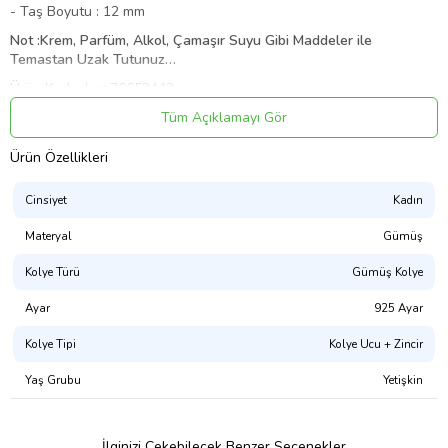
- Taş Boyutu : 12 mm
Not :Krem, Parfüm, Alkol, Çamaşır Suyu Gibi Maddeler ile
Temastan Uzak Tutunuz…
Ürün Kodu:
kcm76652442
Tüm Açıklamayı Gör
Ürün Özellikleri
Cinsiyet
Kadın
Materyal
Gümüş
Kolye Türü
Gümüş Kolye
Ayar
925 Ayar
Kolye Tipi
Kolye Ucu + Zincir
Yaş Grubu
Yetişkin
İlginizi Çekebilecek Benzer Seçenekler