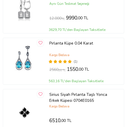
Aynı Gün Teslimat Seçeneği
9990
,00 TL
12.000
TL
3629,70 TL'den Başlayan Taksitlerle
Pırlanta Küpe 0.04 Karat
Kargo Bedava
(1)
1550
,00 TL
2560
,00 TL
563,16 TL'den Başlayan Taksitlerle
Sirius Siyah Pırlanta Taşlı Yonca
Erkek Küpesi 0704E0165
Kargo Bedava
6510
,00 TL