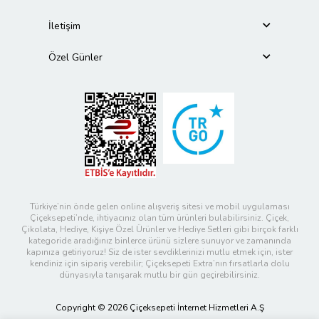
İletişim
Özel Günler
Türkiye’nin önde gelen online alışveriş sitesi ve mobil uygulaması
Çiçeksepeti’nde, ihtiyacınız olan tüm ürünleri bulabilirsiniz. Çiçek,
Çikolata, Hediye, Kişiye Özel Ürünler ve Hediye Setleri gibi birçok farklı
kategoride aradığınız binlerce ürünü sizlere sunuyor ve zamanında
kapınıza getiriyoruz! Siz de ister sevdiklerinizi mutlu etmek için, ister
kendiniz için sipariş verebilir; Çiçeksepeti Extra’nın fırsatlarla dolu
dünyasıyla tanışarak mutlu bir gün geçirebilirsiniz.
Copyright © 2026 Çiçeksepeti İnternet Hizmetleri A.Ş