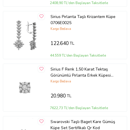
2408,90 TL'den Başlayan Taksitlerle
Sirius Pırlanta Taşlı Krizantem Küpe
0706E0025
Kargo Bedava
122.640
TL
44.559 TL'den Başlayan Taksitlerle
Sirius F Renk 1,50 Karat Tektaş
Görünümlü Pırlanta Erkek Küpesi
0704E0118
Kargo Bedava
20.980
TL
7622,73 TL'den Başlayan Taksitlerle
Swarovski Taşlı Baget Kare Gümüş
Küpe Set Sertifikalı Qr Kod