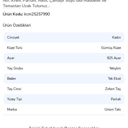
Not :Krem, Parfüm, Alkol, Çamaşır Suyu Gibi Maddeler ile
Temastan Uzak Tutunuz…
Ürün Kodu:
kcm25257990
Ürün Özellikleri
Cinsiyet
Kadın
Küpe Türü
Gümüş Küpe
Ayar
925 Ayar
Yaş Grubu
Yetişkin
Beden
Tek Ebat
Taş Cinsi
Zirkon Taş
Yüzey Tipi
Parlak
Marka
Union Takı