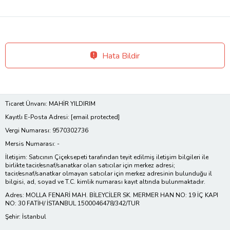
Hata Bildir
Ticaret Ünvanı: MAHİR YILDIRIM
Kayıtlı E-Posta Adresi:
[email protected]
Vergi Numarası: 9570302736
Mersis Numarası: -
İletişim: Satıcının Çiçeksepeti tarafından teyit edilmiş iletişim bilgileri ile
birlikte tacir/esnaf/sanatkar olan satıcılar için merkez adresi;
tacir/esnaf/sanatkar olmayan satıcılar için merkez adresinin bulunduğu il
bilgisi, ad, soyad ve T.C. kimlik numarası kayıt altında bulunmaktadır.
Adres: MOLLA FENARİ MAH. BİLEYCİLER SK. MERMER HAN NO: 19 İÇ KAPI
NO: 30 FATİH/ İSTANBUL 1500046478/342/TUR
Şehir: İstanbul