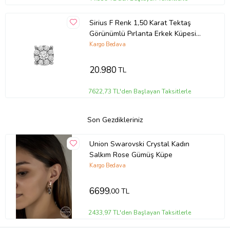
Sirius F Renk 1,50 Karat Tektaş
Görünümlü Pırlanta Erkek Küpesi
0704E0118
Kargo Bedava
20.980
TL
7622,73 TL'den Başlayan Taksitlerle
Son Gezdikleriniz
Union Swarovski Crystal Kadın
Salkım Rose Gümüş Küpe
Kargo Bedava
6699
,00 TL
2433,97 TL'den Başlayan Taksitlerle