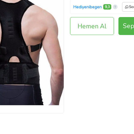
Hediyenibegen
9,3
So
Sep
Hemen Al