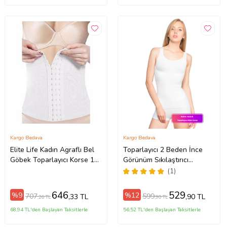
Kargo Bedava
Kargo Bedava
Elite Life Kadın Agraflı Bel
Toparlayıcı 2 Beden İnce
Göbek Toparlayıcı Korse 1
Görünüm Sıkılaştırıcı
Adet - 886 (Beyaz)
Şekillendirici Esnek Kalın
(1)
Askılı Kadın Atlet Korse
(Beyaz)
646
529
%9
%12
707
599
,33 TL
,90 TL
,26 TL
,90 TL
68,94 TL'den Başlayan Taksitlerle
56,52 TL'den Başlayan Taksitlerle