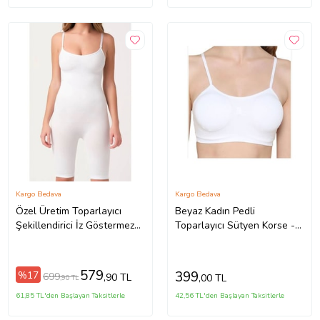
Kargo Bedava
Kargo Bedava
Özel Üretim Toparlayıcı
Beyaz Kadın Pedli
Şekillendirici İz Göstermez
Toparlayıcı Sütyen Korse -
Rahat Şık Beyaz Kadın
706
Paçalı Boy Dikişsiz Korse
579
399
%17
699
,90 TL
,00 TL
,90 TL
61,85 TL'den Başlayan Taksitlerle
42,56 TL'den Başlayan Taksitlerle