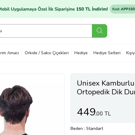
rim Amacı
Orkide / Saksı Çiçekleri
Hediye
Hediye Setleri
Kişi
Unisex Kamburluk
Ortopedik Dik Dur
Durma Korsesi Ye
449
,00 TL
Beden
: Standart