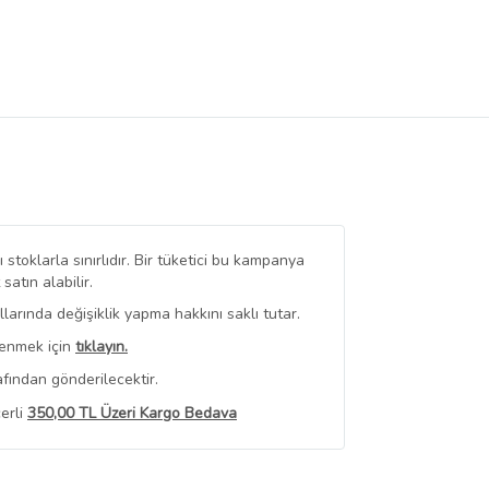
stoklarla sınırlıdır. Bir tüketici bu kampanya
tın alabilir.
arında değişiklik yapma hakkını saklı tutar.
renmek için
tıklayın.
fından gönderilecektir.
erli
350,00 TL Üzeri Kargo Bedava
 Görüntüle
iyat bilgileri, satıcı tarafından