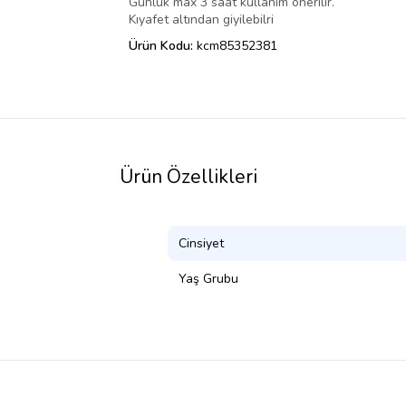
Günlük max 3 saat kullanım önerilir.
Kıyafet altından giyilebilri
Ürün Kodu:
kcm85352381
Ürün Özellikleri
Cinsiyet
Yaş Grubu