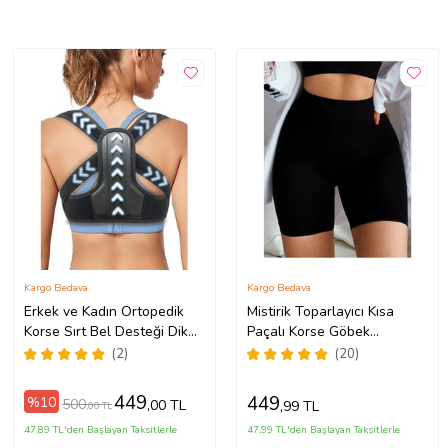
Kargo Bedava
Kargo Bedava
Erkek ve Kadın Ortopedik
Mistirik Toparlayıcı Kısa
Korse Sırt Bel Desteği Dik
Paçalı Korse Göbek
Duruş Omuz Destekli Tıbbi
Sıkılaştırıcı Korse Push Up
(2)
(20)
Korse Terapi Duruş Düzeltici
Etkili Kısa Paçalı Korse
(Siyah)
449
449
%10
500
,00 TL
,99 TL
,00 TL
47,89 TL'den Başlayan Taksitlerle
47,99 TL'den Başlayan Taksitlerle