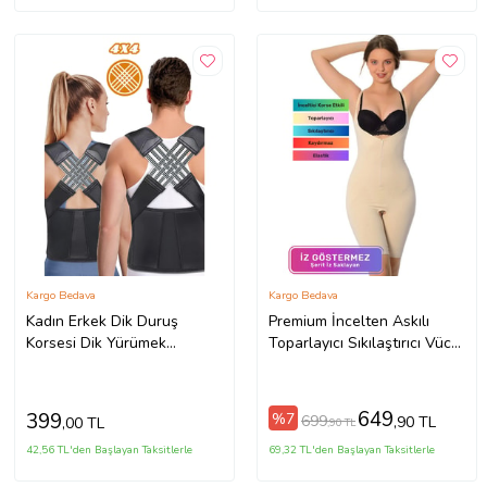
Kargo Bedava
Kargo Bedava
Kadın Erkek Dik Duruş
Premium İncelten Askılı
Korsesi Dik Yürümek
Toparlayıcı Sıkılaştırıcı Vücut
Durmak Oturmak Için Kifoz
Şekillendiren Kadın
Kamburluk Önleyici Sırt
Fermuarlı Tam Boy Korse
Korse (Siyah)
649
399
%7
699
,90 TL
,00 TL
,90 TL
42,56 TL'den Başlayan Taksitlerle
69,32 TL'den Başlayan Taksitlerle