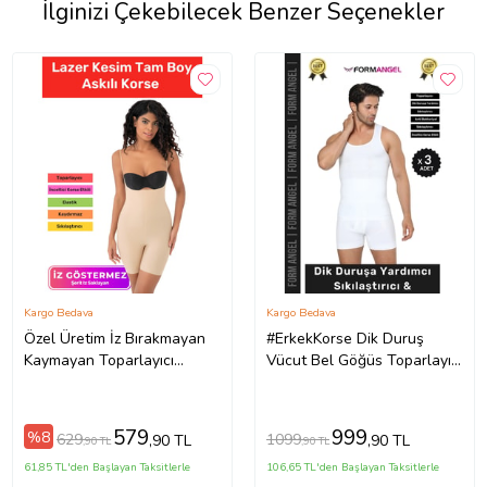
İlginizi Çekebilecek Benzer Seçenekler
Kargo Bedava
Kargo Bedava
Özel Üretim İz Bırakmayan
#ErkekKorse Dik Duruş
Kaymayan Toparlayıcı
Vücut Bel Göğüs Toparlayıcı
Sıkılaştırıcı Kadın Lazer
Göbek Sıkılaştırıcı Erkek
Kesim Tam Boy Askılı Korse
Korse Atlet - 3 Adet
(Ten)
579
999
%8
629
1099
,90 TL
,90 TL
,90 TL
,90 TL
61,85 TL'den Başlayan Taksitlerle
106,65 TL'den Başlayan Taksitlerle