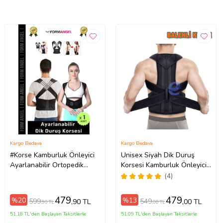
Kargo Bedava
Kargo Bedava
#Korse Kamburluk Önleyici
Unisex Siyah Dik Duruş
Ayarlanabilir Ortopedik
Korsesi Kamburluk Önleyici
Medikal Kadın Erkek Dik
Sırt Omuz Destekli Balenli
(4)
Duruş Korsesi - 1 Adet
Korse
479
479
%20
%13
599
549
,90 TL
,00 TL
,90 TL
,00 TL
51,18 TL'den Başlayan Taksitlerle
51,09 TL'den Başlayan Taksitlerle