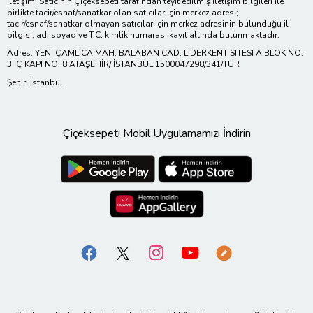
İletişim: Satıcının Çiçeksepeti tarafından teyit edilmiş iletişim bilgileri ile
birlikte tacir/esnaf/sanatkar olan satıcılar için merkez adresi;
tacir/esnaf/sanatkar olmayan satıcılar için merkez adresinin bulunduğu il
bilgisi, ad, soyad ve T.C. kimlik numarası kayıt altında bulunmaktadır.
Adres: YENİ ÇAMLICA MAH. BALABAN CAD. LIDERKENT SITESI A BLOK NO:
3 İÇ KAPI NO: 8 ATAŞEHİR/ İSTANBUL 1500047298/341/TUR
Şehir: İstanbul
Çiçeksepeti Mobil Uygulamamızı İndirin