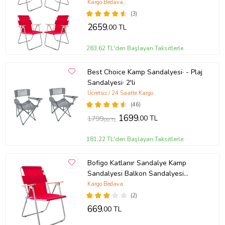
Katlanabilir Piknik ve Bahçe
Kargo Bedava
Sandalyesi Kırmızı
(3)
2659
,00 TL
283,62 TL'den Başlayan Taksitlerle
Best Choice Kamp Sandalyesi· - Plaj
Sandalyesi· 2'li
Ücretsiz / 24 Saatte Kargo
(46)
1699
,00 TL
1799
,00 TL
181,22 TL'den Başlayan Taksitlerle
Bofigo Katlanır Sandalye Kamp
Sandalyesi Balkon Sandalyesi
Katlanabilir Piknik ve Bahçe
Kargo Bedava
Sandalyesi Kırmızı
(2)
669
,00 TL