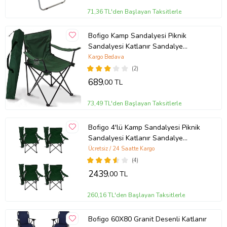
71,36 TL'den Başlayan Taksitlerle
Bofigo Kamp Sandalyesi Piknik
Sandalyesi Katlanır Sandalye
Taşıma Çantalı Kamp Sandalyesi
Kargo Bedava
Yeşil
(2)
689
,00 TL
73,49 TL'den Başlayan Taksitlerle
Bofigo 4'lü Kamp Sandalyesi Piknik
Sandalyesi Katlanır Sandalye
Taşıma Çantalı Kamp Sandalyesi
Ücretsiz / 24 Saatte Kargo
Yeşi
(4)
2439
,00 TL
260,16 TL'den Başlayan Taksitlerle
Bofigo 60X80 Granit Desenli Katlanır