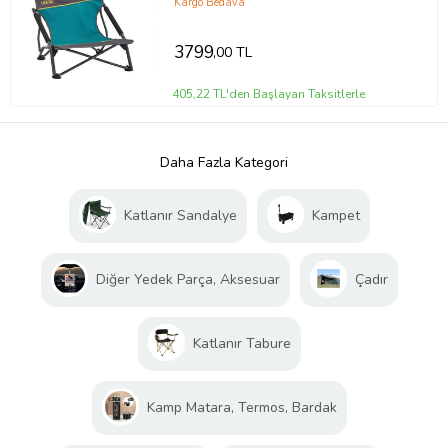
Sandalyesi
Kargo Bedava
3799
,00 TL
405,22 TL'den Başlayan Taksitlerle
Daha Fazla Kategori
Katlanır Sandalye
Kampet
Diğer Yedek Parça, Aksesuar
Çadır
Katlanır Tabure
Kamp Matara, Termos, Bardak