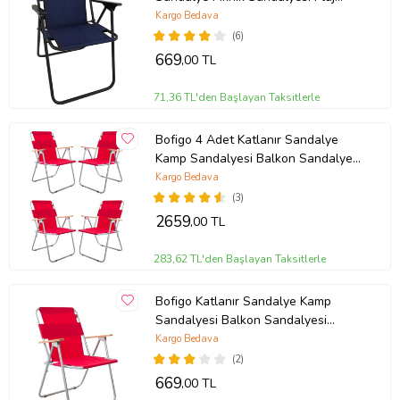
Sandalyesi Lacivert.
Kargo Bedava
(6)
669
,00 TL
71,36 TL'den Başlayan Taksitlerle
Bofigo 4 Adet Katlanır Sandalye
Kamp Sandalyesi Balkon Sandalyesi
Katlanabilir Piknik ve Bahçe
Kargo Bedava
Sandalyesi Kırmızı
(3)
2659
,00 TL
283,62 TL'den Başlayan Taksitlerle
Bofigo Katlanır Sandalye Kamp
Sandalyesi Balkon Sandalyesi
Katlanabilir Piknik ve Bahçe
Kargo Bedava
Sandalyesi Kırmızı
(2)
669
,00 TL