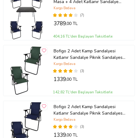
Masa + 4 Adet Katlanır Sandalye
Kamp Seti Bahçe Takımı Lacivert
Kargo Bedava
(7)
3789
,00 TL
404,16 TL'den Başlayan Taksitlerle
Bofigo 2 Adet Kamp Sandalyesi
Katlanır Sandalye Piknik Sandalyesi
Plaj Sandalyesi Yeşil.
Kargo Bedava
(3)
1339
,00 TL
142,82 TL'den Başlayan Taksitlerle
Bofigo 2 Adet Kamp Sandalyesi
Katlanır Sandalye Piknik Sandalyesi
Plaj Sandalyesi Lacivert
Kargo Bedava
(3)
1339
,00 TL