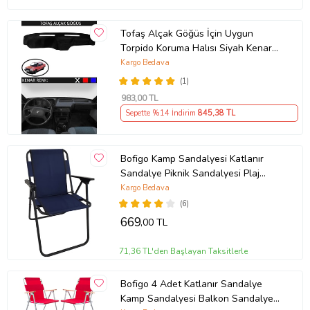
Tofaş Alçak Göğüs İçin Uygun
Torpido Koruma Halısı Siyah Kenar
Renk Siyah
Kargo Bedava
(1)
983
,00 TL
Sepette %14 İndirim
845
,38 TL
Bofigo Kamp Sandalyesi Katlanır
Sandalye Piknik Sandalyesi Plaj
Sandalyesi Lacivert.
Kargo Bedava
(6)
669
,00 TL
71,36 TL'den Başlayan Taksitlerle
Bofigo 4 Adet Katlanır Sandalye
Kamp Sandalyesi Balkon Sandalyesi