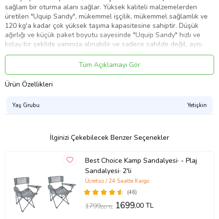
sağlam bir oturma alanı sağlar. Yüksek kaliteli malzemelerden
üretilen "Uquip Sandy", mükemmel işçilik, mükemmel sağlamlık ve
120 kg'a kadar çok yüksek taşıma kapasitesine sahiptir. Düşük
ağırlığı ve küçük paket boyutu sayesinde "Uquip Sandy" hızlı ve
kolay bir şekilde yanınıza alınabilir ve sadece sahilde değil, aynı
zamanda festivallerde, evdeki teraslarda, yeşil parklarda veya
doğada size eşlik eder.. Uquip Sandy katlanır sandalye, Benzersiz
Tüm Açıklamayı Gör
tasarımını Dayanıklı, Leke tutmayan, yırtılmalara karşı ekstra
dayanıklı 600D Rip-Stop Polyester kumaşla birleştirmiştir. Takviyeli
Ürün Özellikleri
kolçakları ile size ekstra konfor sunar. Kaliteli ve şık ve askılı taşıma
çantası ile kolay taşıma ve muhafaza sağlar. Yüksek kalitede toz
Yaş Grubu
Yetişkin
kaplı çelik çerçevesi ile sağlamlık, hafiflik ve uzun ömürlülük sunar.
Uquip Sandy Katlanır Plaj ve Kamp Sandalyenin Özellikleri Genişlik:
55 cm Derinlik: 58 cm Koltuk yüksekliği: 20 cm Arkalık yüksekliği:
60cm Paket boyutu: 65x17cm Ağırlık: 3 kg Taşıma Kapasitesi: 120
İlginizi Çekebilecek Benzer Seçenekler
kg Malzemeler: 600D Rip-Stop Polyester, Toz Boya Kaplı Çelik
Çerçeve
Best Choice Kamp Sandalyesi· - Plaj
Ürün Kodu:
kcm26929852
Sandalyesi· 2'li
Ücretsiz / 24 Saatte Kargo
(46)
1699
,00 TL
1799
,00 TL