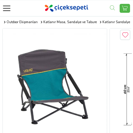
r
Outdoor Ekipmanları
Katlanır Masa, Sandalye ve Tabure
Katlanır Sandalye