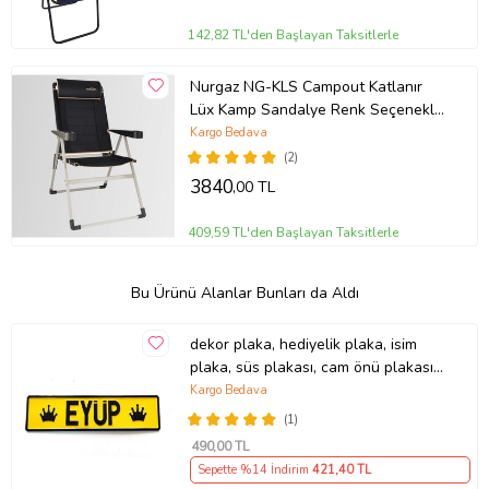
142,82 TL'den Başlayan Taksitlerle
Nurgaz NG-KLS Campout Katlanır
Lüx Kamp Sandalye Renk Seçenekli
(Siyah)
Kargo Bedava
(2)
3840
,00 TL
409,59 TL'den Başlayan Taksitlerle
Bu Ürünü Alanlar Bunları da Aldı
dekor plaka, hediyelik plaka, isim
plaka, süs plakası, cam önü plakası,
tırcı plakası (Sarı-Siyah)
Kargo Bedava
(1)
490
,00 TL
Sepette %14 İndirim
421
,40 TL