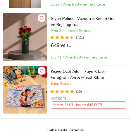
53,22 TL'den Başlayan Taksitlerle
Siyah Polimer Vazoda 5 Kırmızı Gül
ve Bej Lagurus
Aynı Gün Ücretsiz Teslimat
(721)
649
,99 TL
135,41 TL'den Başlayan Taksitlerle
Kişiye Özel Aile Hikaye Kitabı –
Fotoğraflı Anı & Masal Kitabı
Kargo Bedava
(15)
900
,00 TL
Sepette 251 TL İndirim
649
,00 TL
Daha Fazla Kategori