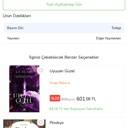
koopertatifinde! Bütün siparişleriniz hediye paketi ve notu ile
Tüm Açıklamayı Gör
gönderilecektir. Sevgilerimizle.
Ürün Özellikleri
OkuyananneCharles Perrault'un en bilinen eserlerinden biri olan
Uyuyan Güzel, kötü bir büyü sonucunda, on sekizinci yaş gününde
Basım Dili
Türkçe
parmağına bir iğne batan ve yüz yıllık derin bir uykuya dalan bir
prensesin hikayesini anlatır.
Yayınevi
Diğer Yayınevleri
İlginizi Çekebilecek Benzer Seçenekler
Uyuyan Güzel
Kargo Bedava
%28
601
,58 TL
836
,20 TL
64,16 TL'den Başlayan Taksitlerle
Pinokyo
Tanıtım Metni