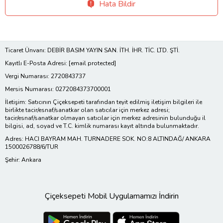
Hata Bildir
Ticaret Ünvanı: DEBİR BASIM YAYIN SAN. İTH. İHR. TİC. LTD. ŞTİ.
Kayıtlı E-Posta Adresi:
[email protected]
Vergi Numarası: 2720843737
Mersis Numarası: 0272084373700001
İletişim: Satıcının Çiçeksepeti tarafından teyit edilmiş iletişim bilgileri ile
birlikte tacir/esnaf/sanatkar olan satıcılar için merkez adresi;
tacir/esnaf/sanatkar olmayan satıcılar için merkez adresinin bulunduğu il
bilgisi, ad, soyad ve T.C. kimlik numarası kayıt altında bulunmaktadır.
Adres: HACI BAYRAM MAH. TURNADERE SOK. NO:8 ALTINDAĞ/ ANKARA
1500026788/6/TUR
Şehir: Ankara
Çiçeksepeti Mobil Uygulamamızı İndirin