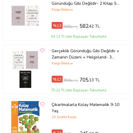
Göründüğü Gibi Değildir- 2 Kitap Set
- Iş Bankası Özel Set Zamanın
Kargo Bedava
Düzeni
%13
582
,42 TL
668
,47 TL
62,12 TL'den Başlayan Taksitlerle
Gerçeklik Göründüğü Gibi Değildir +
Zamanın Düzeni + Helgoland- 3
Kitap Set - Iş Bankası Özel Set
Kargo Bedava
%12
705
,13 TL
804
,81 TL
75,21 TL'den Başlayan Taksitlerle
Çıkartmalarla Kolay Matematik 9-10
Yaş
24 Saatte Kargo