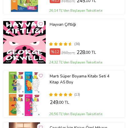
%23
245
,10 TL
318
,00 TL
26,14 TL'den Başlayan Taksitlerle
Hayvan Çiftliği
(36)
%12
228
,00 TL
260
,00 TL
24,32 TL'den Başlayan Taksitlerle
Martı Süper Boyama Kitabı Seti 4
Kitap A5 Boy
(13)
249
,00 TL
26,56 TL'den Başlayan Taksitlerle
Çocuklar İçin Kişiye Özel Hikaye