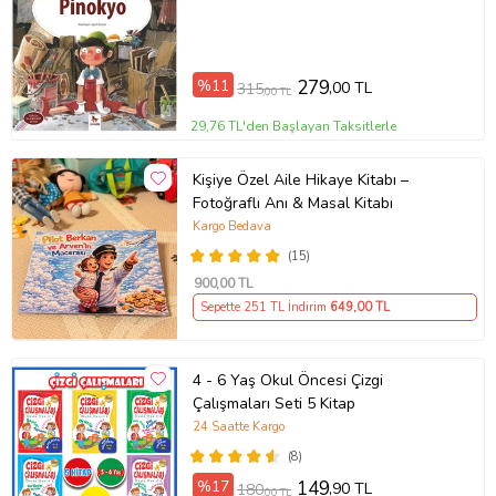
Baskı Sayısı
1.Baskı
Baskı Tarihi
2015
Çevirmen
Charles Perrault
%11
279
,00 TL
315
Cilt Tipi
Ciltsiz
,00 TL
Kağıt Cinsi
Kuşe
29,76 TL'den Başlayan Taksitlerle
Sayfa Sayısı
65
Yayın Dili
Türkçe
Yazar
Charles Perrault
Kişiye Özel Aile Hikaye Kitabı –
Fotoğraflı Anı & Masal Kitabı
Ürün Kodu:
kcm31690276
Kargo Bedava
(15)
900
,00 TL
Sepette 251 TL İndirim
649
,00 TL
4 - 6 Yaş Okul Öncesi Çizgi
Çalışmaları Seti 5 Kitap
24 Saatte Kargo
(8)
%17
149
,90 TL
180
,00 TL