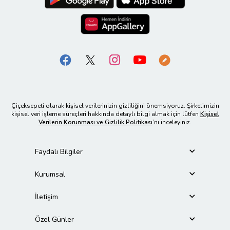
Çiçeksepeti olarak kişisel verilerinizin gizliliğini önemsiyoruz. Şirketimizin
kişisel veri işleme süreçleri hakkında detaylı bilgi almak için lütfen
Kişisel
Verilerin Korunması ve Gizlilik Politikası
’nı inceleyiniz.
Faydalı Bilgiler
Kurumsal
İletişim
Özel Günler