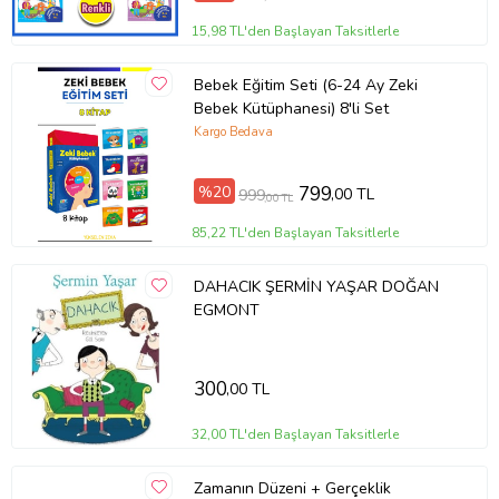
15,98 TL'den Başlayan Taksitlerle
Bebek Eğitim Seti (6-24 Ay Zeki
Bebek Kütüphanesi) 8'li Set
Kargo Bedava
%20
799
,00 TL
999
,00 TL
85,22 TL'den Başlayan Taksitlerle
DAHACIK ŞERMİN YAŞAR DOĞAN
EGMONT
300
,00 TL
32,00 TL'den Başlayan Taksitlerle
Zamanın Düzeni + Gerçeklik