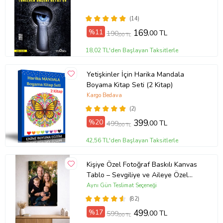
(14)
%11
169
,00 TL
190
,00 TL
18,02 TL'den Başlayan Taksitlerle
Yetişkinler İçin Harika Mandala
Boyama Kitap Seti (2 Kitap)
Kargo Bedava
(2)
%20
399
,00 TL
499
,00 TL
42,56 TL'den Başlayan Taksitlerle
Kişiye Özel Fotoğraf Baskılı Kanvas
Tablo – Sevgiliye ve Aileye Özel
Hediye (ÇokluRenk)
Aynı Gün Teslimat Seçeneği
(82)
%17
499
,00 TL
599
,00 TL