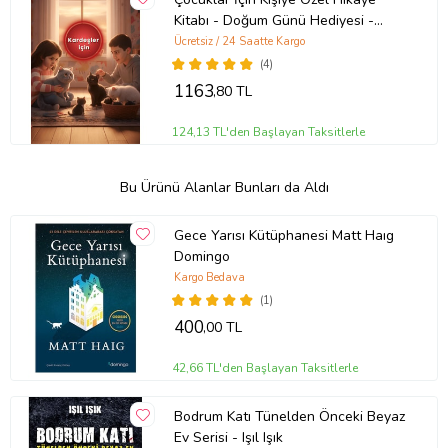
Kitabı - Doğum Günü Hediyesi -
Okuma Hediyesi
Ücretsiz / 24 Saatte Kargo
(4)
1163
,80 TL
124,13 TL'den Başlayan Taksitlerle
Bu Ürünü Alanlar Bunları da Aldı
Gece Yarısı Kütüphanesi Matt Haıg
Domingo
Kargo Bedava
(1)
400
,00 TL
42,66 TL'den Başlayan Taksitlerle
Bodrum Katı Tünelden Önceki Beyaz
Ev Serisi - Işıl Işık