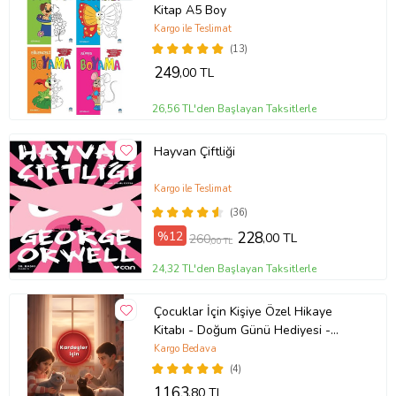
Kitap A5 Boy
Kargo ile Teslimat
(13)
249
,00 TL
26,56 TL'den Başlayan Taksitlerle
Hayvan Çiftliği
Kargo ile Teslimat
(36)
%12
228
,00 TL
260
,00 TL
24,32 TL'den Başlayan Taksitlerle
Çocuklar İçin Kişiye Özel Hikaye
Kitabı - Doğum Günü Hediyesi -
Okuma Hediyesi
Kargo Bedava
(4)
1163
,80 TL