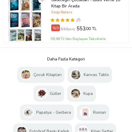
Kitap Bir Arada
Kargo Bedava
(7)
%9
553
,00 TL
610
,00 TL
58,98 TL'den Başlayan Taksitlerle
Daha Fazla Kategori
Çocuk Kitapları
Kanvas Tablo
Güller
Kupa
Papatya - Gerbera
Roman
Fotoğraf Baskı Kağıdı
Kitap Setler