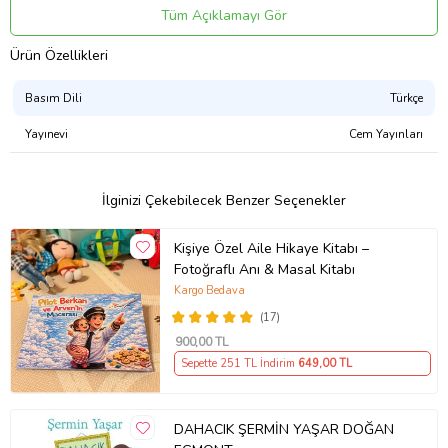
Shaun Tan, 2011 yilinda çocuk ve gençlik edebiyatina katkilarindan
Tüm Açıklamayı Gör
ötürü Astrid Lindgren Anma Ödülü’nü (ALMA) almaya hak
kazanarak son yillarin en ünlü illüstratörlerinden biri olarak
Ürün Özellikleri
anilmaktadir.Uzak okurlarini, her göçmenin, her siginmacinin
kisacasi yurdundan edilmis herkesin umuduna isik olmaya
Basım Dili
Türkçe
çagiriyor…
Yayınevi
Cem Yayınları
Ürün Adı: Uzak
İlginizi Çekebilecek Benzer Seçenekler
Ürün Kodu: 9786055678395
Kişiye Özel Aile Hikaye Kitabı –
Fotoğraflı Anı & Masal Kitabı
Yazar: Shaun Tan
Kargo Bedava
Basım Yılı: 2014
(17)
900
,00 TL
Sepette 251 TL İndirim
649
,00 TL
Kapak Türü: Ciltli
Sayfa Sayısı: 128
DAHACIK ŞERMİN YAŞAR DOĞAN