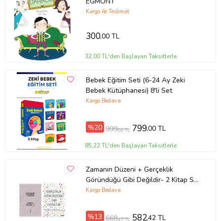
EGMONT
Kağıt Cinsi: Kuşe Kağıt
Kargo ile Teslimat
Çevirmen:
300
,00 TL
Ürün Kodu:
kcm3128017
32,00 TL'den Başlayan Taksitlerle
Bebek Eğitim Seti (6-24 Ay Zeki
Bebek Kütüphanesi) 8'li Set
Kargo Bedava
%20
799
,00 TL
999
,00 TL
85,22 TL'den Başlayan Taksitlerle
Zamanın Düzeni + Gerçeklik
Göründüğü Gibi Değildir- 2 Kitap Set
- Iş Bankası Özel Set Zamanın
Kargo Bedava
Düzeni
%13
582
,42 TL
668
,47 TL