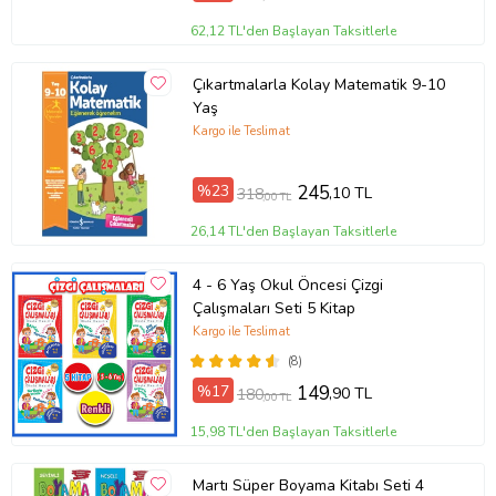
62,12 TL'den Başlayan Taksitlerle
Çıkartmalarla Kolay Matematik 9-10
Yaş
Kargo ile Teslimat
%23
245
,10 TL
318
,00 TL
26,14 TL'den Başlayan Taksitlerle
4 - 6 Yaş Okul Öncesi Çizgi
Çalışmaları Seti 5 Kitap
Kargo ile Teslimat
(8)
%17
149
,90 TL
180
,00 TL
15,98 TL'den Başlayan Taksitlerle
Martı Süper Boyama Kitabı Seti 4