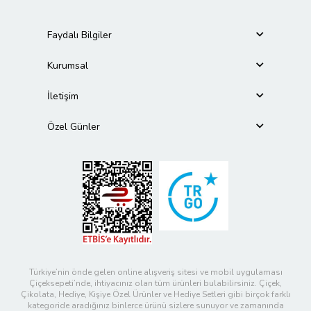
Faydalı Bilgiler
Kurumsal
İletişim
Özel Günler
Türkiye’nin önde gelen online alışveriş sitesi ve mobil uygulaması
Çiçeksepeti’nde, ihtiyacınız olan tüm ürünleri bulabilirsiniz. Çiçek,
Çikolata, Hediye, Kişiye Özel Ürünler ve Hediye Setleri gibi birçok farklı
kategoride aradığınız binlerce ürünü sizlere sunuyor ve zamanında