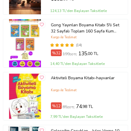
124,13 TL'den Başlayan Taksitlerle
Gong Yayınları Boyama Kitabı 5'li Set
32 Sayfalı Toplam 160 Sayfa Kum
Boyama Hediyeli (Buz-Buz)
Kargo ile Teslimat
(14)
%32
135
,00 TL
199
,00 TL
14,40 TL'den Başlayan Taksitlerle
Aktiviteli Boyama Kitabı-hayvanlar
Kargo ile Teslimat
%12
74
,98 TL
85
,00 TL
7,99 TL'den Başlayan Taksitlerle
Geleceğin Çocukları - Jules Verne 10