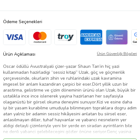
Ödeme Seçenekleri
Ürün Açıklaması
Ürün Güvenliği Bilgileri
Oscar ödüllü Avustralyali çizer-yazar Shaun Tan’in hiç yazi
kullanmadan hazirladigi “sessiz kitap” Uzak, göç ve göçmenlik
çerçevesinde, okurlarin zihin ve ruhlarindaki uzak kavramina
imgesel bir anlam kazandiran çarpici bir eser.Dört yillik uzun bir
arastirma, gelistirme ve çizim döneminin ürünü olan Uzak, büyük bir
ustalikla ince ince islenerek yayina hazirlanan her sayfasiyla
olaganüstü bir görsel okuma deneyimi sunuyor.Kizi ve esine daha
iyi bir yasam kurabilme umuduyla bilinmeyen topraklara dogru adim
atan yalniz bir adamin sessiz hikâyesini anlatan bu siirsel eser,
anlasilmayan diller, tuhaf hayvanlar ve yabanci nesnelerin yer
aldigi detayli çizimleriyle yeni bir yerde en siradan ayrintilarin bile
ne denli yabanci gelebilecegini gözler önüne seriyor.Genç yasina
ragmen, çizerlik ve yazarlik kariyerine sayisiz büyük ödül sigdiran