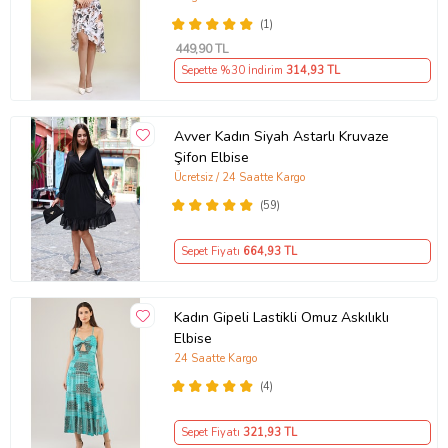
(1)
449
,90 TL
Sepette %30 İndirim
314
,93 TL
Avver Kadın Siyah Astarlı Kruvaze
Şifon Elbise
Ücretsiz / 24 Saatte Kargo
(59)
Sepet Fiyatı
664
,93 TL
Kadın Gipeli Lastikli Omuz Askılıklı
Elbise
24 Saatte Kargo
(4)
Sepet Fiyatı
321
,93 TL