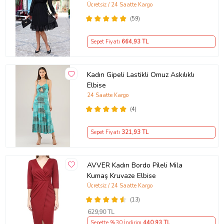
Ücretsiz / 24 Saatte Kargo
(59)
Sepet Fiyatı
664
,93 TL
Kadın Gipeli Lastikli Omuz Askılıklı
Elbise
24 Saatte Kargo
(4)
Sepet Fiyatı
321
,93 TL
AVVER Kadın Bordo Pileli Mila
Kumaş Kruvaze Elbise
Ücretsiz / 24 Saatte Kargo
(13)
629
,90 TL
Sepette %30 İndirim
440
,93 TL