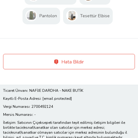
Pantolon
Tesettür Elbise
Hata Bildir
Ticaret Ünvanı: NAFİJE DARDHA - NAKE BUTİK
Kayıtlı E-Posta Adresi:
[email protected]
Vergi Numarası: 2700492124
Mersis Numarası: -
İletişim: Satıcının Çiçeksepeti tarafından teyit edilmiş iletişim bilgileri ile
birlikte tacir/esnaf/sanatkar olan satıcılar için merkez adresi;
tacir/esnaf/sanatkar olmayan satıcılar için merkez adresinin bulunduğu il
bilgisi, ad, soyad ve T.C. kimlik numarası kayıt altında bulunmaktadır.