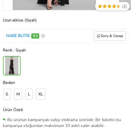
(
7
)
Uzun elbise. (Siyah)
NAKE BUTİK
9,3
Soru & Cevap
Renk
: Siyah
Beden
S
M
L
XL
Ürün Özeti
Bu ürünün kampanyalı satışı stoklarla sınırlıdır. Bir tüketici bu
kampanya stoğundan maksimum 10 adet satın alabilir.