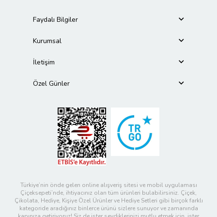
Faydalı Bilgiler
Kurumsal
İletişim
Özel Günler
Türkiye’nin önde gelen online alışveriş sitesi ve mobil uygulaması
Çiçeksepeti’nde, ihtiyacınız olan tüm ürünleri bulabilirsiniz. Çiçek,
Çikolata, Hediye, Kişiye Özel Ürünler ve Hediye Setleri gibi birçok farklı
kategoride aradığınız binlerce ürünü sizlere sunuyor ve zamanında
kapınıza getiriyoruz! Siz de ister sevdiklerinizi mutlu etmek için, ister