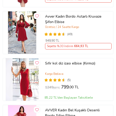
Avver Kadın Bordo Astarlı Kruvaze
Şifon Elbise
Ücretsiz / 24 Saatte Kargo
(49)
949
,90 TL
Sepette %30 İndirim
664
,93 TL
Sıfır kol diz izası elbise (Kırmızı)
Kargo Bedava
(5)
799
,00 TL
1249
,00 TL
85,22 TL'den Başlayan Taksitlerle
AVVER Kadın Bel Kuşaklı Desenli
Bordo Şifon Elbise