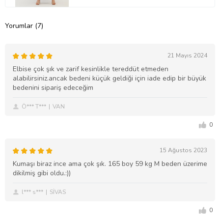
Yorumlar (7)
21 Mayıs 2024
Elbise çok şık ve zarif kesinlikle tereddüt etmeden
alabilirsiniz.ancak bedeni küçük geldiği için iade edip bir büyük
bedenini sipariş edeceğim
Ö*** T***
VAN
0
15 Ağustos 2023
Kumaşı biraz ince ama çok şık. 165 boy 59 kg M beden üzerime
dikilmiş gibi oldu.:))
l*** s***
SİVAS
0