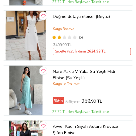
27,72 TL'den Başlayan Taksitlerle
Düğme detaylı elbise. (Beyaz)
Kargo Bedava
(5)
3499
,99 TL
Sepette %25 İndirim
2624
,99 TL
Nare Askılı V Yaka Su Yeşili Midi
Elbise (Su Yeşili)
Kargo ile Teslimat
%65
259
,90 TL
739
,90 TL
27,72 TL'den Başlayan Taksitlerle
Avver Kadın Siyah Astarlı Kruvaze
Şifon Elbise