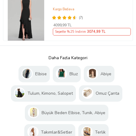
Kargo Bedava
(7)
4099
,99 TL
Sepette %25 İndirim
3074
,99 TL
Daha Fazla Kategori
Elbise
Bluz
Abiye
Tulum, Kimono, Salopet
Omuz Çanta
Büyük Beden Elbise, Tunik, Abiye
Takımlar&Setler
Terlik