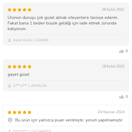
26 Eylül 2022
Ürünün duruşu çok güzel almak isteyenlere tavsiye ederim.
Fakat bana 1 beden büyük geldiği için iade etmek zorunda
kalıyorum.
Ayten Direk
ADANA
0
18 Eylül 2023
gayet güzel
G*** k***
ANTALYA
0
20 Haziran 2024
Bu ürün için yalnızca puan verilmiştir, yorum yapılmamıştır.
D*** K***
GAZİANTEP