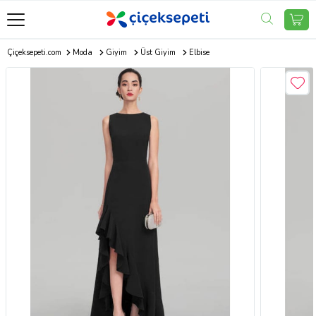
Çiçeksepeti.com
Moda
Giyim
Üst Giyim
Elbise