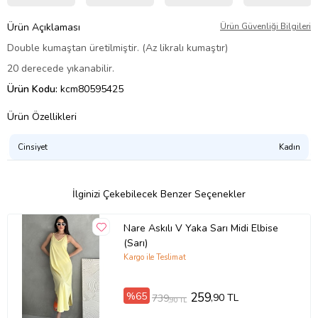
Ürün Açıklaması
Ürün Güvenliği Bilgileri
Double kumaştan üretilmiştir. (Az likralı kumaştır)
20 derecede yıkanabilir.
Ürün Kodu:
kcm80595425
Ürün Özellikleri
Cinsiyet
Kadın
İlginizi Çekebilecek Benzer Seçenekler
Nare Askılı V Yaka Sarı Midi Elbise
(Sarı)
Kargo ile Teslimat
%65
259
,90 TL
739
,90 TL