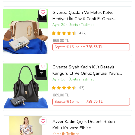
Givenza Çüzdan Ve Melek Kolye
Hediyeli İki Gözlü Cepli El Omuz
Çanta (Krem)
Aynı Gün Ücretsiz Teslimat
(492)
869
,00 TL
Sepette %15 İndirim
738
,65 TL
Givenza Siyah Kadın Kilit Detaylı
Kanguru El Ve Omuz Çantası Yavru
Çantalı Cüzdan Ve Kolye Hediyeli
Aynı Gün Ücretsiz Teslimat
(67)
869
,00 TL
Sepette %15 İndirim
738
,65 TL
Avver Kadın Çiçek Desenli Balon
Kollu Kruvaze Elbise
Kargo ile Teslimat