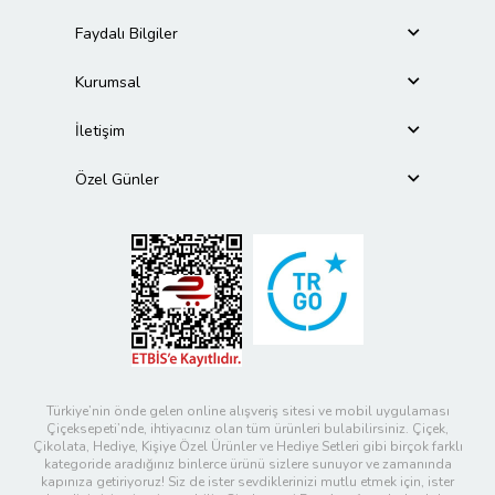
Faydalı Bilgiler
Kurumsal
İletişim
Özel Günler
Türkiye’nin önde gelen online alışveriş sitesi ve mobil uygulaması
Çiçeksepeti’nde, ihtiyacınız olan tüm ürünleri bulabilirsiniz. Çiçek,
Çikolata, Hediye, Kişiye Özel Ürünler ve Hediye Setleri gibi birçok farklı
kategoride aradığınız binlerce ürünü sizlere sunuyor ve zamanında
kapınıza getiriyoruz! Siz de ister sevdiklerinizi mutlu etmek için, ister