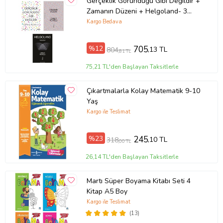
Gerçeklik Göründüğü Gibi Değildir +
Zamanın Düzeni + Helgoland- 3
Kitap Set - Iş Bankası Özel Set
Kargo Bedava
%12
705
,13 TL
804
,81 TL
75,21 TL'den Başlayan Taksitlerle
Çıkartmalarla Kolay Matematik 9-10
Yaş
Kargo ile Teslimat
%23
245
,10 TL
318
,00 TL
26,14 TL'den Başlayan Taksitlerle
Martı Süper Boyama Kitabı Seti 4
Kitap A5 Boy
Kargo ile Teslimat
(13)