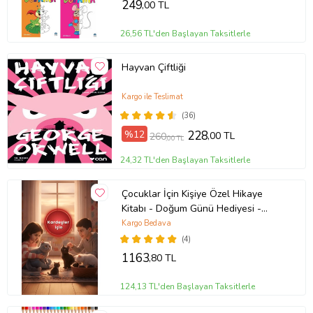
249
,00 TL
26,56 TL'den Başlayan Taksitlerle
Hayvan Çiftliği
Kargo ile Teslimat
(36)
%12
228
,00 TL
260
,00 TL
24,32 TL'den Başlayan Taksitlerle
Çocuklar İçin Kişiye Özel Hikaye
Kitabı - Doğum Günü Hediyesi -
Okuma Hediyesi
Kargo Bedava
(4)
1163
,80 TL
124,13 TL'den Başlayan Taksitlerle