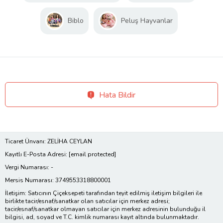
Biblo
Peluş Hayvanlar
Hata Bildir
Ticaret Ünvanı: ZELİHA CEYLAN
Kayıtlı E-Posta Adresi:
[email protected]
Vergi Numarası: -
Mersis Numarası: 3749553318800001
İletişim: Satıcının Çiçeksepeti tarafından teyit edilmiş iletişim bilgileri ile
birlikte tacir/esnaf/sanatkar olan satıcılar için merkez adresi;
tacir/esnaf/sanatkar olmayan satıcılar için merkez adresinin bulunduğu il
bilgisi, ad, soyad ve T.C. kimlik numarası kayıt altında bulunmaktadır.