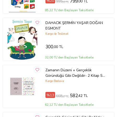
%20
799
,00 TL
999
,00 TL
85,22 TL'den Başlayan Taksitlerle
DAHACIK ŞERMİN YAŞAR DOĞAN
EGMONT
Kargo ile Teslimat
300
,00 TL
32,00 TL'den Başlayan Taksitlerle
Zamanın Düzeni + Gerçeklik
Göründüğü Gibi Değildir- 2 Kitap Set
- Iş Bankası Özel Set Zamanın
Kargo Bedava
Düzeni
%13
582
,42 TL
668
,47 TL
62,12 TL'den Başlayan Taksitlerle