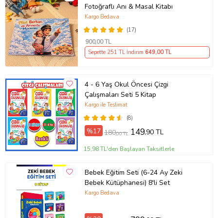
Fotoğraflı Anı & Masal Kitabı
Çevirmen:
Kargo Bedava
Ürün Kodu:
kcm11233037
(17)
900
,00 TL
Sepette 251 TL İndirim
649
,00 TL
4 - 6 Yaş Okul Öncesi Çizgi
Çalışmaları Seti 5 Kitap
Kargo ile Teslimat
(8)
%17
149
,90 TL
180
,00 TL
15,98 TL'den Başlayan Taksitlerle
Bebek Eğitim Seti (6-24 Ay Zeki
Bebek Kütüphanesi) 8'li Set
Kargo Bedava