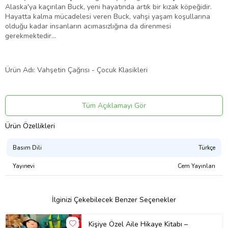
Alaska'ya kaçırılan Buck, yeni hayatında artık bir kızak köpeğidir.
Hayatta kalma mücadelesi veren Buck, vahşi yaşam koşullarına
olduğu kadar insanların acımasızlığına da direnmesi
gerekmektedir...
Ürün Adı: Vahşetin Çağrısı - Çocuk Klasikleri
Ürün Kodu: 9786057703521
Tüm Açıklamayı Gör
Yazar: Jack London
Ürün Özellikleri
Basım Yılı: 2021
Basım Dili
Türkçe
Yayınevi
Cem Yayınları
Kapak Türü: Karton Kapak
Sayfa Sayısı: 136
İlginizi Çekebilecek Benzer Seçenekler
Kağıt Cinsi: 2. Hamur
Kişiye Özel Aile Hikaye Kitabı –