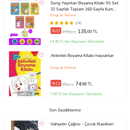
Gong Yayınları Boyama Kitabı 5'li Set
32 Sayfalı Toplam 160 Sayfa Kum
Boyama Hediyeli (Buz-Buz)
Kargo ile Teslimat
(14)
%32
135
,00 TL
199
,00 TL
14,40 TL'den Başlayan Taksitlerle
Aktiviteli Boyama Kitabı-hayvanlar
Kargo ile Teslimat
%12
74
,98 TL
85
,00 TL
7,99 TL'den Başlayan Taksitlerle
Son Gezdikleriniz
Vahşetin Çağrısı - Çocuk Klasikleri