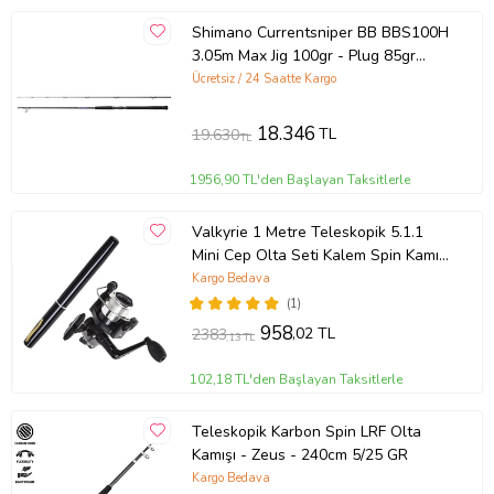
Ürün Kodu:
kcm46672763
Shimano Currentsniper BB BBS100H
3.05m Max Jig 100gr - Plug 85gr
Shore Jig Olta Kamışı
Ücretsiz / 24 Saatte Kargo
18.346
TL
19.630
TL
1956,90 TL'den Başlayan Taksitlerle
Valkyrie 1 Metre Teleskopik 5.1.1
Mini Cep Olta Seti Kalem Spin Kamış
Olta
Kargo Bedava
(1)
958
,02 TL
2383
,13 TL
102,18 TL'den Başlayan Taksitlerle
Teleskopik Karbon Spin LRF Olta
Kamışı - Zeus - 240cm 5/25 GR
Kargo Bedava