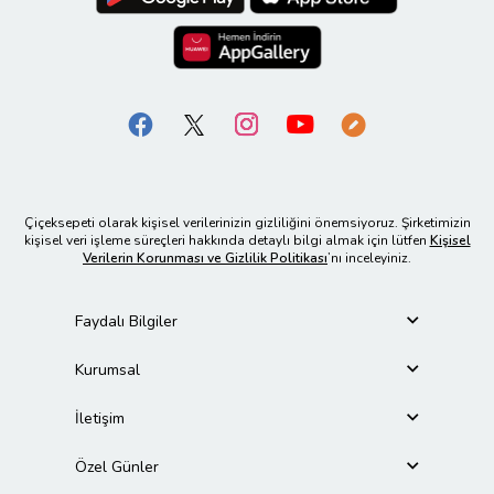
Çiçeksepeti olarak kişisel verilerinizin gizliliğini önemsiyoruz. Şirketimizin
kişisel veri işleme süreçleri hakkında detaylı bilgi almak için lütfen
Kişisel
Verilerin Korunması ve Gizlilik Politikası
’nı inceleyiniz.
Faydalı Bilgiler
Kurumsal
İletişim
Özel Günler