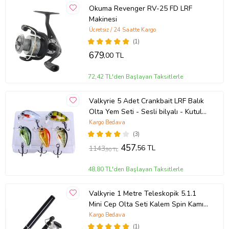
Okuma Revenger RV-25 FD LRF
Makinesi
Ücretsiz / 24 Saatte Kargo
(1)
679
,00 TL
72,42 TL'den Başlayan Taksitlerle
Valkyrie 5 Adet Crankbait LRF Balık
Olta Yem Seti - Sesli bilyalı - Kutulu
- 2.7cm 1.5gr
Kargo Bedava
(3)
457
,56 TL
1143
,90 TL
48,80 TL'den Başlayan Taksitlerle
Valkyrie 1 Metre Teleskopik 5.1.1
Mini Cep Olta Seti Kalem Spin Kamış
Olta
Kargo Bedava
(1)