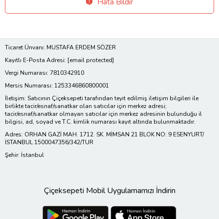
Hata Bildir
Ticaret Ünvanı: MUSTAFA ERDEM SÖZER
Kayıtlı E-Posta Adresi:
[email protected]
Vergi Numarası: 7810342910
Mersis Numarası: 1253346860800001
İletişim: Satıcının Çiçeksepeti tarafından teyit edilmiş iletişim bilgileri ile
birlikte tacir/esnaf/sanatkar olan satıcılar için merkez adresi;
tacir/esnaf/sanatkar olmayan satıcılar için merkez adresinin bulunduğu il
bilgisi, ad, soyad ve T.C. kimlik numarası kayıt altında bulunmaktadır.
Adres: ORHAN GAZİ MAH. 1712. SK. MİMSAN 21 BLOK NO: 9 ESENYURT/
İSTANBUL 1500047356/342/TUR
Şehir: İstanbul
Çiçeksepeti Mobil Uygulamamızı İndirin