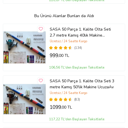
Bu Ürünü Alanlar Bunları da Aldı
SASA 50 Parça 1. Kalite Olta Seti
2.7 metre Kamış 40lık Makine
UcuzaAv
Ücretsiz / 24 Saatte Kargo
(134)
999
,00 TL
106,56 TL'den Başlayan Taksitlerle
SASA 50 Parça 1. Kalite Olta Seti 3
metre Kamış 50'lik Makine UcuzaAv
Ücretsiz / 24 Saatte Kargo
(83)
1099
,00 TL
117,22 TL'den Başlayan Taksitlerle