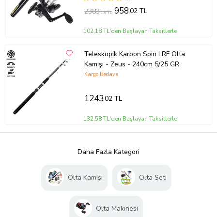
958
,02 TL
2383
,13 TL
102,18 TL'den Başlayan Taksitlerle
Teleskopik Karbon Spin LRF Olta
Kamışı - Zeus - 240cm 5/25 GR
Kargo Bedava
1243
,02 TL
132,58 TL'den Başlayan Taksitlerle
Daha Fazla Kategori
Olta Kamışı
Olta Seti
Olta Makinesi