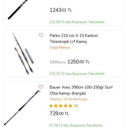
1243
,02 TL
132,58 TL'den Başlayan Taksitlerle
Parko 210 cm 3-15 Karbon
Teleskopik Lrf Kamış
Kargo Bedava
1250
,00 TL
1599
,00 TL
133,33 TL'den Başlayan Taksitlerle
Bauer Ares 390cm 100-250gr Surf
Olta Kamışı (Karışık)
Ücretsiz / 24 Saatte Kargo
(1)
729
,00 TL
77,76 TL'den Başlayan Taksitlerle