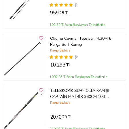
(1)
959
,28 TL
102,32 TL'den Başlayan Taksitlerle
Okuma Ceymar Tele surf 4.30M 6
Parça Surf Kamışı
Kargo Bedava
(2)
10.293
TL
1097,95 TL'den Başlayan Taksitlerle
TELESKOPİK SURF OLTA KAMIŞI
CAPTAİN MATRİX 360CM 100-
200GR
Kargo Bedava
2070
,70 TL
220,87 TL'den Başlayan Taksitlerle