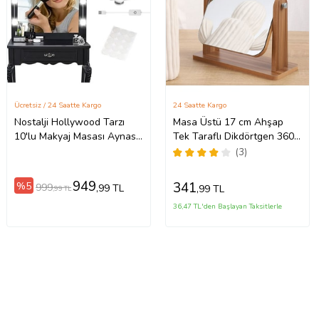
Ücretsiz / 24 Saatte Kargo
24 Saatte Kargo
Nostalji Hollywood Tarzı
Masa Üstü 17 cm Ahşap
10'lu Makyaj Masası Aynası
Tek Taraflı Dikdörtgen 360°
Beyaz Led Işıklı Lamba Usb
Dönen Masa Aynası cin806
(3)
Glrshop
949
341
%5
999
,99 TL
,99 TL
,99 TL
36,47 TL'den Başlayan Taksitlerle