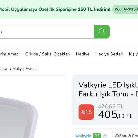
rim Amacı
Orkide / Saksı Çiçekleri
Hediye
Hediye Setleri
Kişi
nası
Makyaj Aynası
Valkyrie LED Işıkl
Farklı Işık Tonu 
Dimmers Ayarı - B
476,62 TL
Up Mirror
405
%15
,13 TL
Valkyrie
9,7
Soru & Ce