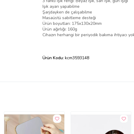
3 farklı ışık rengi: Beyaz ışık, sarı ışık, gün ışığı
Işık ayarı yapabilme
Şarjdayken de çalışabilme
Masaüstü sabitleme desteği
Ürün boyutları: 175x130x20mm
Ürün ağırlığı: 160g
Cihazın herhangi bir periyodik bakıma ihtiyacı yo
Ürün Kodu:
kcm3593148