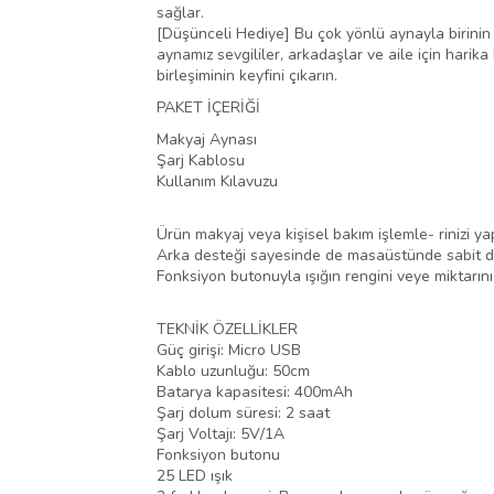
sağlar.
[Düşünceli Hediye] Bu çok yönlü aynayla birinin g
aynamız sevgililer, arkadaşlar ve aile için harik
birleşiminin keyfini çıkarın.
PAKET İÇERİĞİ
Makyaj Aynası
Şarj Kablosu
Kullanım Kılavuzu
Ürün makyaj veya kişisel bakım işlemle- rinizi ya
Arka desteği sayesinde de masaüstünde sabit d
Fonksiyon butonuyla ışığın rengini veye miktarını d
TEKNİK ÖZELLİKLER
Güç girişi: Micro USB
Kablo uzunluğu: 50cm
Batarya kapasitesi: 400mAh
Şarj dolum süresi: 2 saat
Şarj Voltajı: 5V/1A
Fonksiyon butonu
25 LED ışık