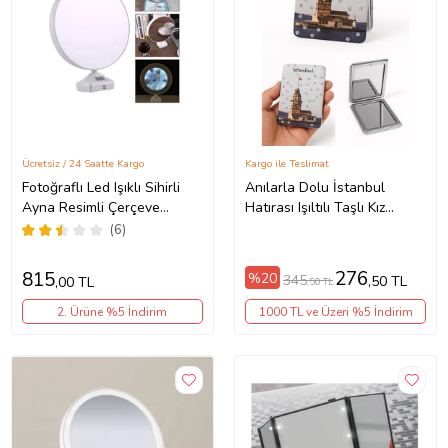
Ücretsiz / 24 Saatte Kargo
Kargo ile Teslimat
Fotoğraflı Led Işıklı Sihirli
Anılarla Dolu İstanbul
Ayna Resimli Çerçeve
Hatırası Işıltılı Taşlı Kız
Dekoratif Masa Makyaj
Kulesi Temalı Katlanabilir
(6)
Ayna 3338
Mini Makyaj Cep Aynası
(Çok Renkli)
276
815
%20
345
,50 TL
,00 TL
,50 TL
2. Ürüne %5 İndirim
1000 TL ve Üzeri %5 İndirim