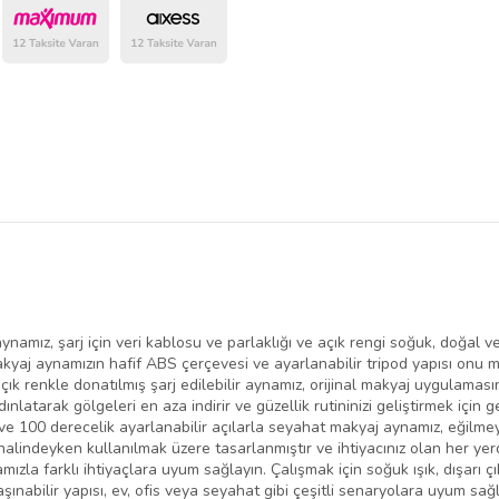
belirlenmektedir.
amız, şarj için veri kablosu ve parlaklığı ve açık rengi soğuk, doğal v
Makyaj aynamızın hafif ABS çerçevesi ve ayarlanabilir tripod yapısı onu
 renkle donatılmış şarj edilebilir aynamız, orijinal makyaj uygulaması
ınlatarak gölgeleri en aza indirir ve güzellik rutininizi geliştirmek için
ve 100 derecelik ayarlanabilir açılarla seyahat makyaj aynamız, eğilme
halindeyken kullanılmak üzere tasarlanmıştır ve ihtiyacınız olan her y
a farklı ihtiyaçlara uyum sağlayın. Çalışmak için soğuk ışık, dışarı çık
 taşınabilir yapısı, ev, ofis veya seyahat gibi çeşitli senaryolara uyum s