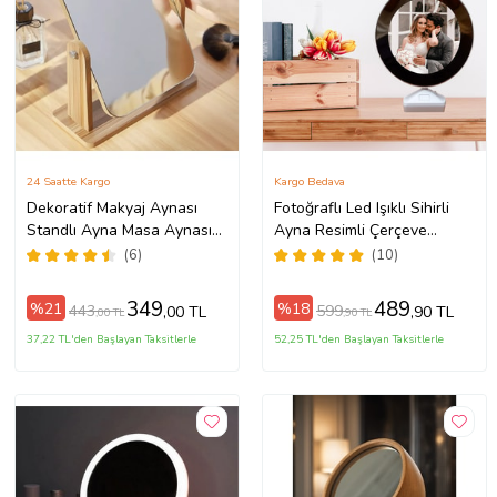
24 Saatte Kargo
Kargo Bedava
Dekoratif Makyaj Aynası
Fotoğraflı Led Işıklı Sihirli
Standlı Ayna Masa Aynası
Ayna Resimli Çerçeve
Ahşaptan - Özel Tasarım
Dekoratif Masa Makyaj
(6)
(10)
no:6
Ayna
349
489
%21
%18
443
599
,00 TL
,90 TL
,00 TL
,90 TL
37,22 TL'den Başlayan Taksitlerle
52,25 TL'den Başlayan Taksitlerle