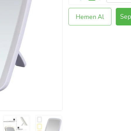
Sep
Hemen Al