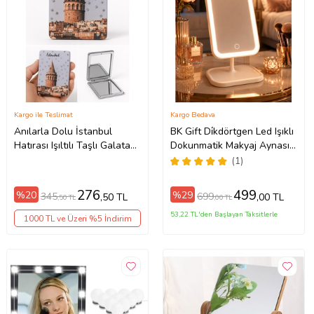
Kargo ile Teslimat
Kargo Bedava
Anılarla Dolu İstanbul
BK Gift Di̇kdörtgen Led Işıklı
Hatırası Işıltılı Taşlı Galata
Dokunmatik Makyaj Aynası,
Kulesi Katlanabilir Mini
Ev Hediyesi, Sevgiliye
(1)
Makyaj Cep Aynası (Çok
Hediye
Renkli)
276
499
%20
%29
345
699
,50 TL
,00 TL
,50 TL
,00 TL
53,22 TL'den Başlayan Taksitlerle
1000 TL ve Üzeri %5 İndirim