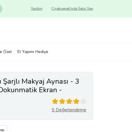
Yardım
Çiçeksepeti'nde Satış Yap
ye Özel
El Yapımı Hediye
ı Şarjlı Makyaj Aynası - 3
- Dokunmatik Ekran -
eyaz, Sarı, Gün Işığı Make
5 Değerlendirme
vap