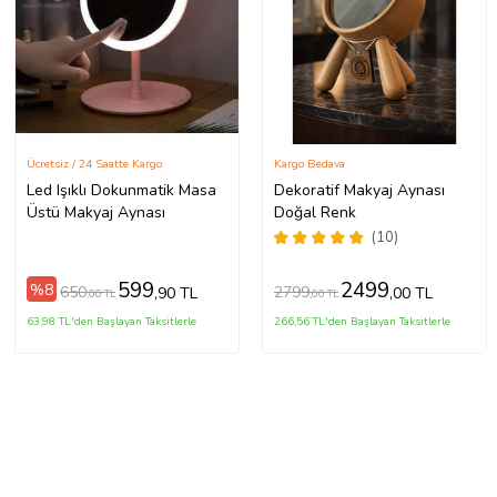
Ücretsiz / 24 Saatte Kargo
Kargo Bedava
Led Işıklı Dokunmatik Masa
Dekoratif Makyaj Aynası
Üstü Makyaj Aynası
Doğal Renk
(10)
599
2499
%8
650
2799
,90 TL
,00 TL
,00 TL
,00 TL
63,98 TL'den Başlayan Taksitlerle
266,56 TL'den Başlayan Taksitlerle