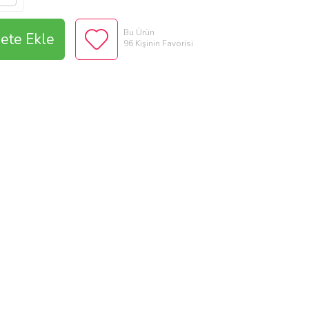
Bu Ürün
ete Ekle
96 Kişinin Favorisi