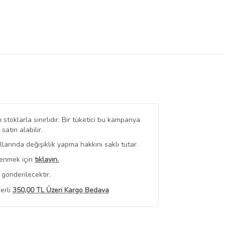
stoklarla sınırlıdır. Bir tüketici bu kampanya
tın alabilir.
arında değişiklik yapma hakkını saklı tutar.
renmek için
tıklayın.
gönderilecektir.
erli
350,00 TL Üzeri Kargo Bedava
 Görüntüle
iyat bilgileri, satıcı tarafından