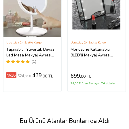
Ücretsiz / 24 Saatte Kargo
Ücretsiz / 24 Saatte Kargo
Taşınabilir Yuvarlak Beyaz
Monozone Katlanabilir
Led Masa Makyaj Aynası
8LED’li Makyaj Aynası
Dokunmatik Ayarlanabilir 3
Taşınabilir Seyahat Aynası 3
(1)
Mod Işık Sevgililer Günü
Taraflı MasaÜstü 25-15cm
Hediyesi
439
699
%16
524
,00 TL
,00 TL
,00 TL
74,56 TL'den Başlayan Taksitlerle
Bu Ürünü Alanlar Bunları da Aldı