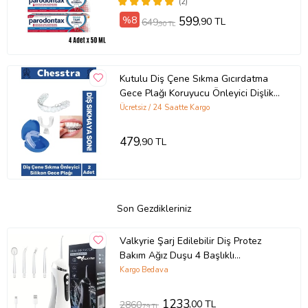
(2)
%8
599
,90 TL
649
,90 TL
Kutulu Diş Çene Sıkma Gıcırdatma
Gece Plağı Koruyucu Önleyici Dişlik
Uyku Silikon Aparatı 2 Adet
Ücretsiz / 24 Saatte Kargo
479
,90 TL
Son Gezdikleriniz
Valkyrie Şarj Edilebilir Diş Protez
Bakım Ağız Duşu 4 Başlıklı
Taşınabilir 1. Kalite Beyaz
Kargo Bedava
1233
,00 TL
2860
,79 TL