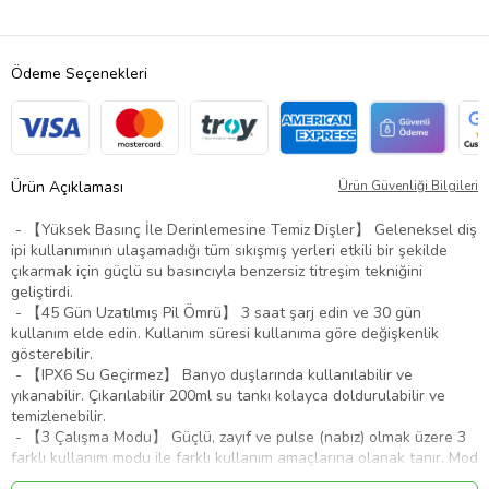
Ödeme Seçenekleri
Ürün Açıklaması
Ürün Güvenliği Bilgileri
- 【Yüksek Basınç İle Derinlemesine Temiz Dişler】 Geleneksel diş
ipi kullanımının ulaşamadığı tüm sıkışmış yerleri etkili bir şekilde
çıkarmak için güçlü su basıncıyla benzersiz titreşim tekniğini
geliştirdi.
- 【45 Gün Uzatılmış Pil Ömrü】 3 saat şarj edin ve 30 gün
kullanım elde edin. Kullanım süresi kullanıma göre değişkenlik
gösterebilir.
- 【IPX6 Su Geçirmez】 Banyo duşlarında kullanılabilir ve
yıkanabilir. Çıkarılabilir 200ml su tankı kolayca doldurulabilir ve
temizlenebilir.
- 【3 Çalışma Modu】 Güçlü, zayıf ve pulse (nabız) olmak üzere 3
farklı kullanım modu ile farklı kullanım amaçlarına olanak tanır. Mod
değiştirmek için mode tuşuna basmanız yeterlidir.