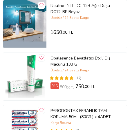
Neutron NTL-DC-12B Ağız Duşu
DC12-BP Beyaz
Ücretsiz / 24 Saatte Kargo
1650
,00 TL
Opalesence Beyazlatıcı Etkili Diş
Macunu 133 G
Ücretsiz / 24 Saatte Kargo
(12)
%6
750
,00 TL
800
,00 TL
PARODONTAX FERAHLIK TAM
KORUMA 50ML (80GR.) x 4ADET
Kargo Bedava