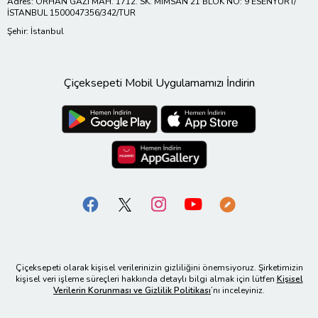
Adres: ORHAN GAZİ MAH. 1712. SK. MİMSAN 21 BLOK NO: 9 ESENYURT/
İSTANBUL 1500047356/342/TUR
Şehir: İstanbul
Çiçeksepeti Mobil Uygulamamızı İndirin
Çiçeksepeti olarak kişisel verilerinizin gizliliğini önemsiyoruz. Şirketimizin
kişisel veri işleme süreçleri hakkında detaylı bilgi almak için lütfen
Kişisel
Verilerin Korunması ve Gizlilik Politikası
’nı inceleyiniz.