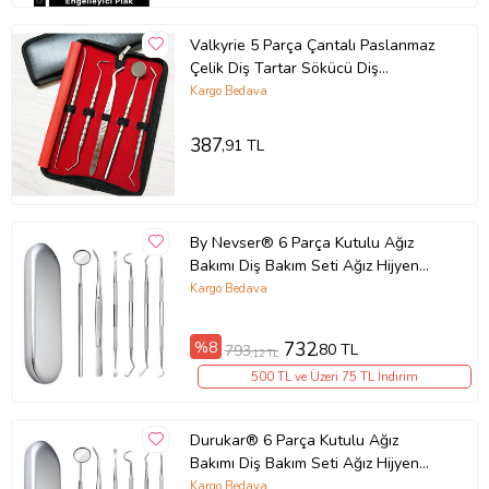
Valkyrie 5 Parça Çantalı Paslanmaz
Çelik Diş Tartar Sökücü Diş
Temizleme Kiti Tartar Kireç
Kargo Bedava
Temizleyici Seti
387
,91 TL
By Nevser® 6 Parça Kutulu Ağız
Bakımı Diş Bakım Seti Ağız Hijyen
Takımı
Kargo Bedava
%8
732
,80 TL
793
,12 TL
500 TL ve Üzeri 75 TL İndirim
Durukar® 6 Parça Kutulu Ağız
Bakımı Diş Bakım Seti Ağız Hijyen
Takımı
Kargo Bedava