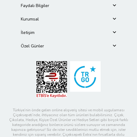
Faydalı Bilgiler
Kurumsal
İletişim
Özel Günler
Türkiye’nin önde gelen online alışveriş sitesi ve mobil uygulaması
Çiçeksepeti’nde, ihtiyacınız olan tüm ürünleri bulabilirsiniz. Çiçek,
Çikolata, Hediye, Kişiye Özel Ürünler ve Hediye Setleri gibi birçok farklı
kategoride aradığınız binlerce ürünü sizlere sunuyor ve zamanında
kapınıza getiriyoruz! Siz de ister sevdiklerinizi mutlu etmek için, ister
kendiniz için sipariş verebilir; Çiçeksepeti Extra’nın fırsatlarla dolu