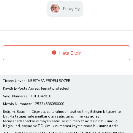
Peluş Ayı
Hata Bildir
Ticaret Ünvanı: MUSTAFA ERDEM SÖZER
Kayıtlı E-Posta Adresi:
[email protected]
Vergi Numarası: 7810342910
Mersis Numarası: 1253346860800001
İletişim: Satıcının Çiçeksepeti tarafından teyit edilmiş iletişim bilgileri ile
birlikte tacir/esnaf/sanatkar olan satıcılar için merkez adresi;
tacir/esnaf/sanatkar olmayan satıcılar için merkez adresinin bulunduğu il
bilgisi, ad, soyad ve T.C. kimlik numarası kayıt altında bulunmaktadır.