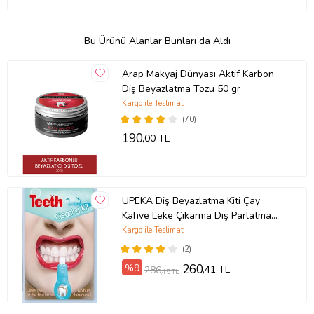
Bu Ürünü Alanlar Bunları da Aldı
Arap Makyaj Dünyası Aktif Karbon
Diş Beyazlatma Tozu 50 gr
Kargo ile Teslimat
(70)
190
,00 TL
UPEKA Diş Beyazlatma Kiti Çay
Kahve Leke Çıkarma Diş Parlatma
Silgisi
Kargo ile Teslimat
(2)
%9
260
,41 TL
286
,45 TL