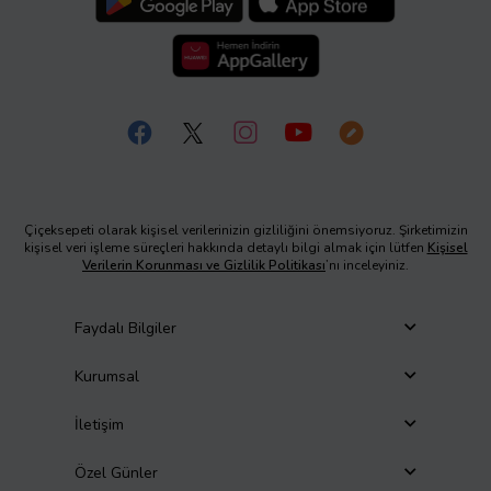
Çiçeksepeti olarak kişisel verilerinizin gizliliğini önemsiyoruz. Şirketimizin
kişisel veri işleme süreçleri hakkında detaylı bilgi almak için lütfen
Kişisel
Verilerin Korunması ve Gizlilik Politikası
’nı inceleyiniz.
Faydalı Bilgiler
Kurumsal
İletişim
Özel Günler