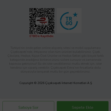
Türkiye’nin önde gelen online alışveriş sitesi ve mobil uygulaması
Çiçeksepeti’nde, ihtiyacınız olan tüm ürünleri bulabilirsiniz. Çiçek,
Çikolata, Hediye, Kişiye Özel Ürünler ve Hediye Setleri gibi birçok farklı
kategoride aradığınız binlerce ürünü sizlere sunuyor ve zamanında
kapınıza getiriyoruz! Siz de ister sevdiklerinizi mutlu etmek için, ister
kendiniz için sipariş verebilir; Çiçeksepeti Extra’nın fırsatlarla dolu
dünyasıyla tanışarak mutlu bir gün geçirebilirsiniz.
Copyright © 2026 Çiçeksepeti İnternet Hizmetleri A.Ş
Satıcıya Sor
Sepete Ekle