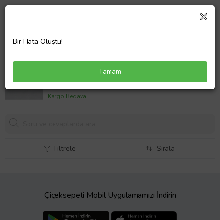
Bir Hata Oluştu!
Van Gogh Yıldızlı Gece Tablo Tasarım Kolye 925
Tamam
Ayar Gümüş
2300,
00 TL
Kargo Bedava
Filtrele
Sırala
Çiçeksepeti Mobil Uygulamamızı İndirin