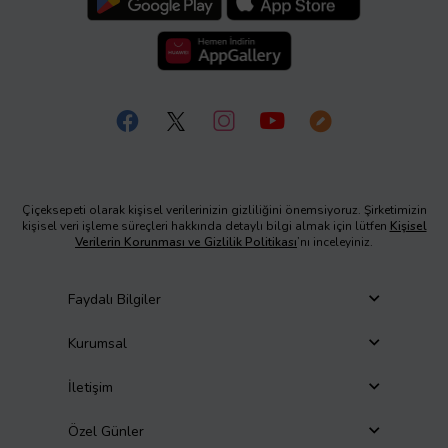
Çiçeksepeti olarak kişisel verilerinizin gizliliğini önemsiyoruz. Şirketimizin
kişisel veri işleme süreçleri hakkında detaylı bilgi almak için lütfen
Kişisel
Verilerin Korunması ve Gizlilik Politikası
’nı inceleyiniz.
Faydalı Bilgiler
Kurumsal
İletişim
Özel Günler