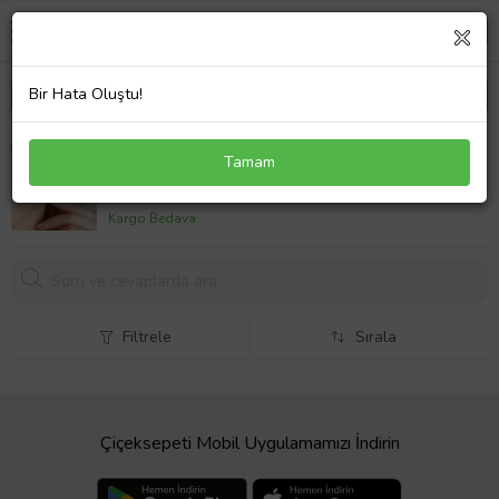
Bir Hata Oluştu!
Vaoov 925 Ayar Gümüş Bombeli Halka Küpe
Tamam
1759,
10 TL
Kargo Bedava
Filtrele
Sırala
Çiçeksepeti Mobil Uygulamamızı İndirin