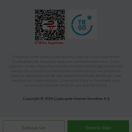
Türkiye’nin önde gelen online alışveriş sitesi ve mobil uygulaması
Çiçeksepeti’nde, ihtiyacınız olan tüm ürünleri bulabilirsiniz. Çiçek,
Çikolata, Hediye, Kişiye Özel Ürünler ve Hediye Setleri gibi birçok farklı
kategoride aradığınız binlerce ürünü sizlere sunuyor ve zamanında
kapınıza getiriyoruz! Siz de ister sevdiklerinizi mutlu etmek için, ister
kendiniz için sipariş verebilir; Çiçeksepeti Extra’nın fırsatlarla dolu
dünyasıyla tanışarak mutlu bir gün geçirebilirsiniz.
Copyright © 2026 Çiçeksepeti İnternet Hizmetleri A.Ş
Satıcıya Sor
Sepete Ekle