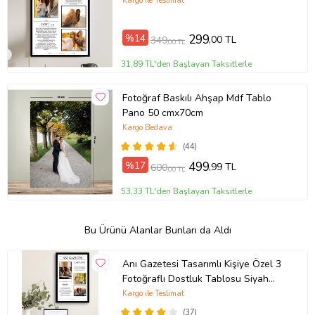
Dostluk Hatıra Tablosu
Kargo ile Teslimat
%14
299
,00 TL
349
,00 TL
31,89 TL'den Başlayan Taksitlerle
Fotoğraf Baskılı Ahşap Mdf Tablo
Pano 50 cmx70cm
Kargo Bedava
(44)
%17
499
,99 TL
600
,00 TL
53,33 TL'den Başlayan Taksitlerle
Bu Ürünü Alanlar Bunları da Aldı
Anı Gazetesi Tasarımlı Kişiye Özel 3
Fotoğraflı Dostluk Tablosu Siyah
Çerçeveli UV Baskı
Kargo ile Teslimat
(37)