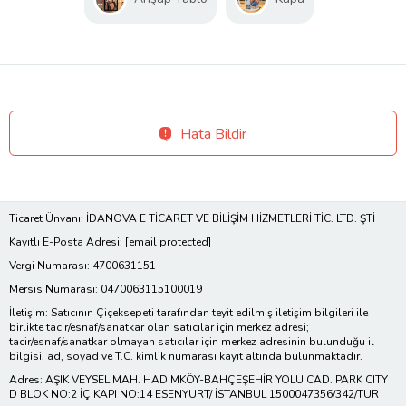
Hata Bildir
Ticaret Ünvanı: İDANOVA E TİCARET VE BİLİŞİM HİZMETLERİ TİC. LTD. ŞTİ
Kayıtlı E-Posta Adresi:
[email protected]
Vergi Numarası: 4700631151
Mersis Numarası: 0470063115100019
İletişim: Satıcının Çiçeksepeti tarafından teyit edilmiş iletişim bilgileri ile
birlikte tacir/esnaf/sanatkar olan satıcılar için merkez adresi;
tacir/esnaf/sanatkar olmayan satıcılar için merkez adresinin bulunduğu il
bilgisi, ad, soyad ve T.C. kimlik numarası kayıt altında bulunmaktadır.
Adres: AŞIK VEYSEL MAH. HADIMKÖY-BAHÇEŞEHİR YOLU CAD. PARK CITY
D BLOK NO:2 İÇ KAPI NO:14 ESENYURT/ İSTANBUL 1500047356/342/TUR