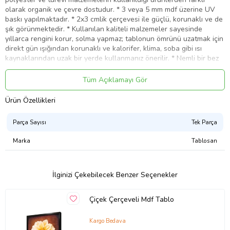
olarak organik ve çevre dostudur. * 3 veya 5 mm mdf üzerine UV
baskı yapılmaktadır. * 2x3 cmlik çerçevesi ile güçlü, korunaklı ve de
şık görünmektedir. * Kullanılan kaliteli malzemeler sayesinde
yıllarca rengini korur, solma yapmaz; tablonun ömrünü uzatmak için
direkt gün ışığından korunaklı ve kalorifer, klima, soba gibi ısı
kaynaklarından uzak bir yerde kullanmanız önerilir. * Nemli bir bez
ile temizliğini kolayca yapabilirsiniz. * Suya karşı mukavemetlidir.
Tüm Açıklamayı Gör
Ürün Kodu:
kcm67326674
Ürün Özellikleri
Parça Sayısı
Tek Parça
Marka
Tablosan
İlginizi Çekebilecek Benzer Seçenekler
Çiçek Çerçeveli Mdf Tablo
Kargo Bedava