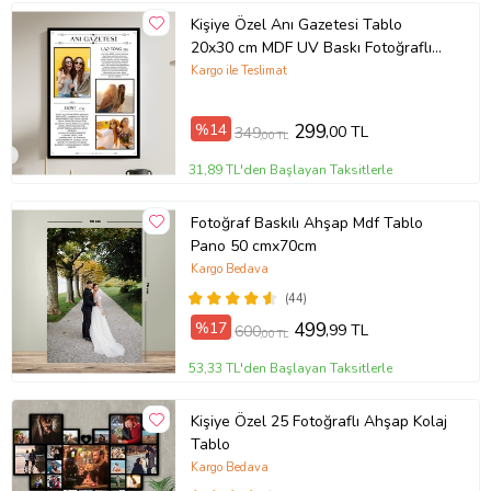
Kişiye Özel Anı Gazetesi Tablo
20x30 cm MDF UV Baskı Fotoğraflı
Dostluk Hatıra Tablosu
Kargo ile Teslimat
%14
299
,00 TL
349
,00 TL
31,89 TL'den Başlayan Taksitlerle
Fotoğraf Baskılı Ahşap Mdf Tablo
Pano 50 cmx70cm
Kargo Bedava
(44)
%17
499
,99 TL
600
,00 TL
53,33 TL'den Başlayan Taksitlerle
Kişiye Özel 25 Fotoğraflı Ahşap Kolaj
Tablo
Kargo Bedava