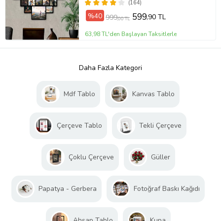
(164)
%40
599
,90 TL
999
,00 TL
63,98 TL'den Başlayan Taksitlerle
Daha Fazla Kategori
Mdf Tablo
Kanvas Tablo
Çerçeve Tablo
Tekli Çerçeve
Çoklu Çerçeve
Güller
Papatya - Gerbera
Fotoğraf Baskı Kağıdı
Ahşap Tablo
Kupa