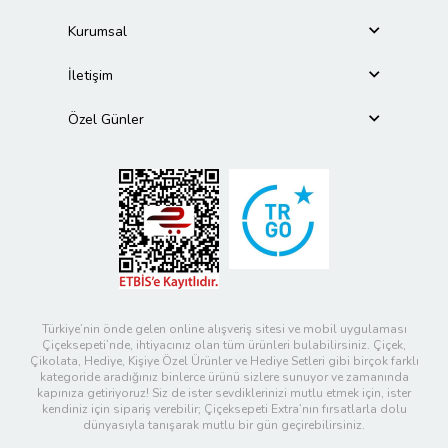
Kurumsal
İletişim
Özel Günler
Türkiye’nin önde gelen online alışveriş sitesi ve mobil uygulaması
Çiçeksepeti’nde, ihtiyacınız olan tüm ürünleri bulabilirsiniz. Çiçek,
Çikolata, Hediye, Kişiye Özel Ürünler ve Hediye Setleri gibi birçok farklı
kategoride aradığınız binlerce ürünü sizlere sunuyor ve zamanında
kapınıza getiriyoruz! Siz de ister sevdiklerinizi mutlu etmek için, ister
kendiniz için sipariş verebilir; Çiçeksepeti Extra’nın fırsatlarla dolu
dünyasıyla tanışarak mutlu bir gün geçirebilirsiniz.