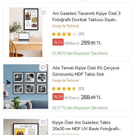
Anı Gazetesi Tasarımlı Kişiye Özel 3
Fotoğraflı Dostluk Tablosu Siyah
Çerçeveli UV Baskı
Kargo ile Teslimat
(37)
%25
299
,90 TL
400
,00 TL
31,98 TL'den Başlayan Taksitlerle
Aile Temalı Kişiye Özel 6'lı Çerçeve
Görünümlü MDF Tablo Seti
Kargo ile Teslimat
(12)
%39
288
,48 TL
472
,50 TL
30,77 TL'den Başlayan Taksitlerle
Kişiye Özel Anı Gazetesi Tablo
20x30 cm MDF UV Baskı Fotoğraflı