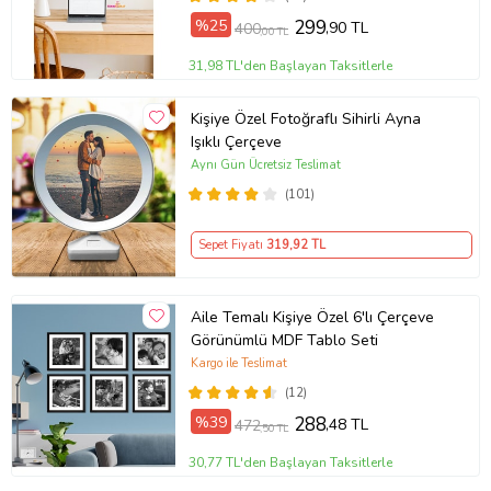
%25
299
,90 TL
400
,00 TL
31,98 TL'den Başlayan Taksitlerle
Kişiye Özel Fotoğraflı Sihirli Ayna
Işıklı Çerçeve
Aynı Gün Ücretsiz Teslimat
(101)
Sepet Fiyatı
319
,92 TL
Aile Temalı Kişiye Özel 6'lı Çerçeve
Görünümlü MDF Tablo Seti
Kargo ile Teslimat
(12)
%39
288
,48 TL
472
,50 TL
30,77 TL'den Başlayan Taksitlerle