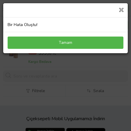
Bir Hata Oluştu!
Vegan & Temiz İçerikli Likit Mat Ruj – Uzun Süre
Tamam
Kalıcı, Dudak Dostu Formül
699,90 TL
%14
599,
90 TL
Kargo Bedava
Filtrele
Sırala
Çiçeksepeti Mobil Uygulamamızı İndirin