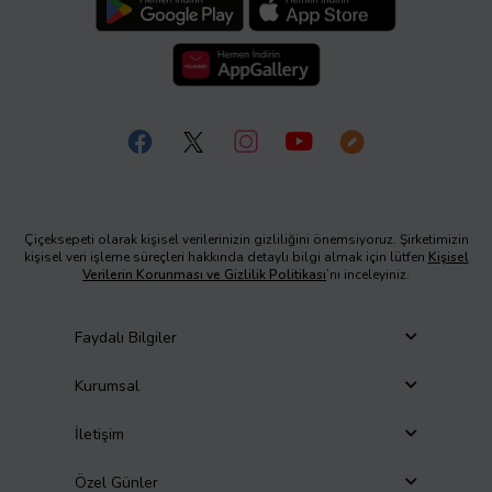
Çiçeksepeti olarak kişisel verilerinizin gizliliğini önemsiyoruz. Şirketimizin
kişisel veri işleme süreçleri hakkında detaylı bilgi almak için lütfen
Kişisel
Verilerin Korunması ve Gizlilik Politikası
’nı inceleyiniz.
Faydalı Bilgiler
Kurumsal
İletişim
Özel Günler