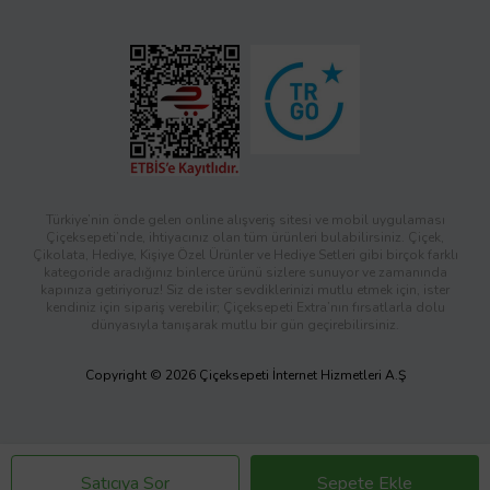
Türkiye’nin önde gelen online alışveriş sitesi ve mobil uygulaması
Çiçeksepeti’nde, ihtiyacınız olan tüm ürünleri bulabilirsiniz. Çiçek,
Çikolata, Hediye, Kişiye Özel Ürünler ve Hediye Setleri gibi birçok farklı
kategoride aradığınız binlerce ürünü sizlere sunuyor ve zamanında
kapınıza getiriyoruz! Siz de ister sevdiklerinizi mutlu etmek için, ister
kendiniz için sipariş verebilir; Çiçeksepeti Extra’nın fırsatlarla dolu
dünyasıyla tanışarak mutlu bir gün geçirebilirsiniz.
Copyright © 2026 Çiçeksepeti İnternet Hizmetleri A.Ş
Satıcıya Sor
Sepete Ekle