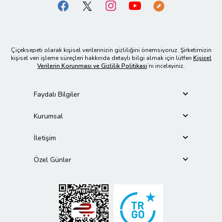
Çiçeksepeti olarak kişisel verilerinizin gizliliğini önemsiyoruz. Şirketimizin
kişisel veri işleme süreçleri hakkında detaylı bilgi almak için lütfen
Kişisel
Verilerin Korunması ve Gizlilik Politikası
’nı inceleyiniz.
Faydalı Bilgiler
Kurumsal
İletişim
Özel Günler