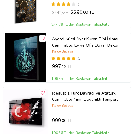
(1)
2295
,00 TL
3442
,50 TL
244,79 TL'den Başlayan Taksitlerle
Ayetel Kürsi Ayet Kuran Dini İslami
Cam Tablo, Ev ve Ofis Duvar Dekoru,
Hediyelik Büyük Cam Tablo
Kargo Bedava
(1)
997
,12 TL
106,35 TL'den Başlayan Taksitlerle
İdealizbiz Türk Bayrağı ve Atatürk
Cam Tablo 4mm Dayanıklı Temperli
Cam
Kargo Bedava
999
,00 TL
106,56 TL'den Başlayan Taksitlerle