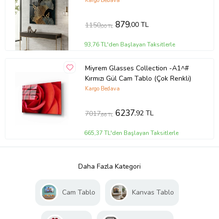
Biloba Tasarımlar (DİKEY) (Çok
Kargo Bedava
Renkli)
879
,00 TL
1150
,00 TL
93,76 TL'den Başlayan Taksitlerle
Miyrem Glasses Collection -A1^#
Kırmızı Gül Cam Tablo (Çok Renkli)
Kargo Bedava
6237
,92 TL
7017
,66 TL
665,37 TL'den Başlayan Taksitlerle
Daha Fazla Kategori
Cam Tablo
Kanvas Tablo