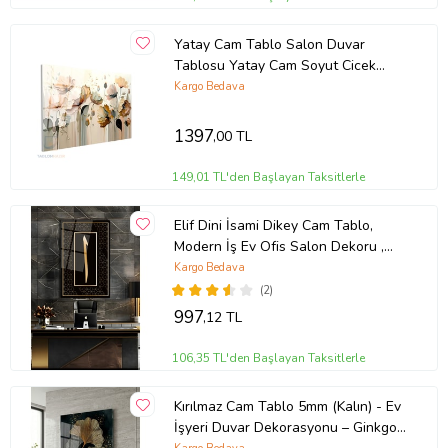
Yatay Cam Tablo Salon Duvar
Tablosu Yatay Cam Soyut Cicek
Cizim Yeni Ev Hediyesi Ofis Tablosu
Kargo Bedava
1397
,00 TL
149,01 TL'den Başlayan Taksitlerle
Elif Dini İsami Dikey Cam Tablo,
Modern İş Ev Ofis Salon Dekoru ,
Hediyelik Duvar Dekoru (Çok Renkli)
Kargo Bedava
(2)
997
,12 TL
106,35 TL'den Başlayan Taksitlerle
Kırılmaz Cam Tablo 5mm (Kalın) - Ev
İşyeri Duvar Dekorasyonu – Ginkgo