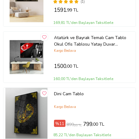
Renkli)
(1)
1591
,99 TL
169,81 TL'den Başlayan Taksitlerle
Atatürk ve Bayrak Temalı Cam Tablo
Okul Ofis Tablosu Yatay Duvar
Dekoru
Kargo Bedava
1500
,00 TL
160,00 TL'den Başlayan Taksitlerle
Dini Cam Tablo
Kargo Bedava
%11
799
,00 TL
899
,00 TL
85,22 TL'den Başlayan Taksitlerle