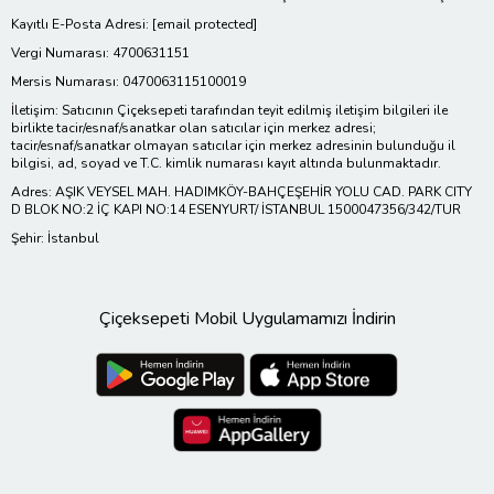
Kayıtlı E-Posta Adresi:
[email protected]
Vergi Numarası: 4700631151
Mersis Numarası: 0470063115100019
İletişim: Satıcının Çiçeksepeti tarafından teyit edilmiş iletişim bilgileri ile
birlikte tacir/esnaf/sanatkar olan satıcılar için merkez adresi;
tacir/esnaf/sanatkar olmayan satıcılar için merkez adresinin bulunduğu il
bilgisi, ad, soyad ve T.C. kimlik numarası kayıt altında bulunmaktadır.
Adres: AŞIK VEYSEL MAH. HADIMKÖY-BAHÇEŞEHİR YOLU CAD. PARK CITY
D BLOK NO:2 İÇ KAPI NO:14 ESENYURT/ İSTANBUL 1500047356/342/TUR
Şehir: İstanbul
Çiçeksepeti Mobil Uygulamamızı İndirin