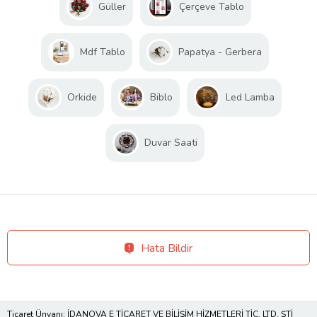
Güller
Çerçeve Tablo
Mdf Tablo
Papatya - Gerbera
Orkide
Biblo
Led Lamba
Duvar Saati
Hata Bildir
Ticaret Ünvanı: İDANOVA E TİCARET VE BİLİŞİM HİZMETLERİ TİC. LTD. ŞTİ