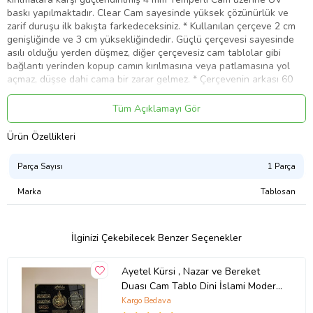
baskı yapılmaktadır. Clear Cam sayesinde yüksek çözünürlük ve
zarif duruşu ilk bakışta farkedeceksiniz. * Kullanılan çerçeve 2 cm
genişliğinde ve 3 cm yüksekliğindedir. Güçlü çerçevesi sayesinde
asılı olduğu yerden düşmez, diğer çerçevesiz cam tablolar gibi
bağlantı yerinden kopup camın kırılmasına veya patlamasına yol
açmaz, düşse dahi cama bir zarar gelmez. * Çerçevenin arkası 60
gr. kapama beziyle veya kraft kağıtla kapanarak temiz bir görünüm
elde edilmiştir. * Kullanılan kaliteli malzemeler sayesinde yıllarca
Tüm Açıklamayı Gör
rengini korur, solma yapmaz; tablonun ömrünü uzatmak için direkt
gün ışığından korunaklı ve kalorifer, klima, soba gibi ısı
Ürün Özellikleri
kaynaklarından uzak bir yerde kullanmanız önerilir. * Nemli bir bez
ile temizliğini kolayca yapabilirsiniz. * Suya karşı mukavemetlidir.
Parça Sayısı
1 Parça
Ürün Kodu:
kcm93903579
Marka
Tablosan
İlginizi Çekebilecek Benzer Seçenekler
Ayetel Kürsi , Nazar ve Bereket
Duası Cam Tablo Dini İslami Modern
Ev Ofis Salon Hediyelik Tablo (Çok
Kargo Bedava