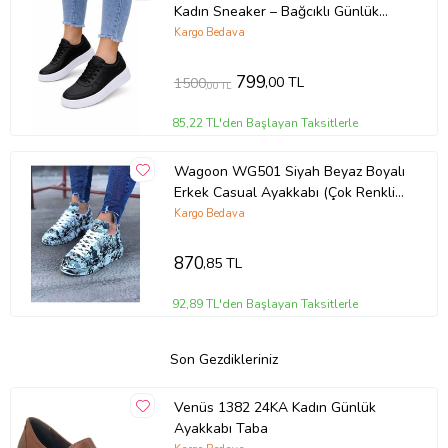
Kadın Sneaker – Bağcıklı Günlük
Spor Ayakkabı – Rahat Yürüyüş
Kargo Bedava
Ayakkabısı
799
,00 TL
1500
,00 TL
85,22 TL'den Başlayan Taksitlerle
Wagoon WG501 Siyah Beyaz Boyalı
Erkek Casual Ayakkabı (Çok Renkli-
Lacivert)
Kargo Bedava
870
,85 TL
92,89 TL'den Başlayan Taksitlerle
Son Gezdikleriniz
Venüs 1382 24KA Kadın Günlük
Ayakkabı Taba