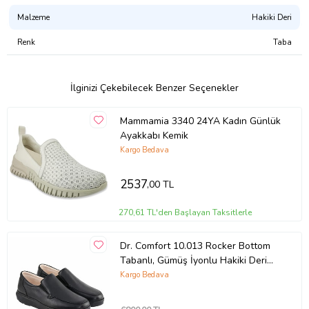
Taban
Termo
Dış Yüzey
Malzeme
Hakiki Deri
Hakiki Deri
İç Astar
Sıcak Astar
Renk
Taba
Üretim Yeri
Türkiye
Ürün Detayı
Günlük
Ağırlık
540 Gr
Kalıp
Standart Kalıp
İlginizi Çekebilecek Benzer Seçenekler
Topuk Yüksekliği
5.5 Cm
Kapatma Şekli
Mammamia 3340 24YA Kadın Günlük
Desen Türü
Düz
Ayakkabı Kemik
Mevsim
Sonbahar Kış
Kargo Bedava
Ürün Kodu:
kcm23854143
2537
,00 TL
270,61 TL'den Başlayan Taksitlerle
Dr. Comfort 10.013 Rocker Bottom
Tabanlı, Gümüş İyonlu Hakiki Deri
Erkek Ayakkabısı
Kargo Bedava