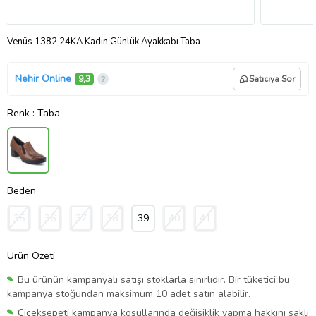
Venüs 1382 24KA Kadın Günlük Ayakkabı Taba
Nehir Online
9,3
Satıcıya Sor
Renk
: Taba
Beden
35
36
37
38
39
40
41
Ürün Özeti
Bu ürünün kampanyalı satışı stoklarla sınırlıdır. Bir tüketici bu
kampanya stoğundan maksimum 10 adet satın alabilir.
Çiçeksepeti kampanya koşullarında değişiklik yapma hakkını saklı