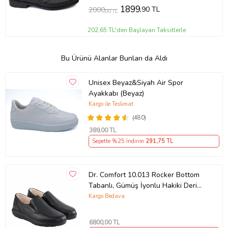
1899
,90 TL
2000
,00 TL
202,65 TL'den Başlayan Taksitlerle
Bu Ürünü Alanlar Bunları da Aldı
Unisex Beyaz&Siyah Air Spor
Ayakkabı (Beyaz)
Kargo ile Teslimat
(480)
389
,00 TL
Sepette %25 İndirim
291
,75 TL
Dr. Comfort 10.013 Rocker Bottom
Tabanlı, Gümüş İyonlu Hakiki Deri
Erkek Ayakkabısı
Kargo Bedava
6800
,00 TL