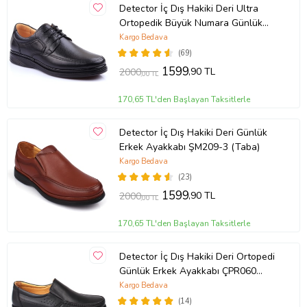
Detector İç Dış Hakiki Deri Ultra
Ortopedik Büyük Numara Günlük
Erkek Ayakkabı 701-10 (Siyah)
Kargo Bedava
(69)
1599
,90 TL
2000
,00 TL
170,65 TL'den Başlayan Taksitlerle
Detector İç Dış Hakiki Deri Günlük
Erkek Ayakkabı ŞM209-3 (Taba)
Kargo Bedava
(23)
1599
,90 TL
2000
,00 TL
170,65 TL'den Başlayan Taksitlerle
Detector İç Dış Hakiki Deri Ortopedi
Günlük Erkek Ayakkabı ÇPR060
(Siyah)
Kargo Bedava
(14)