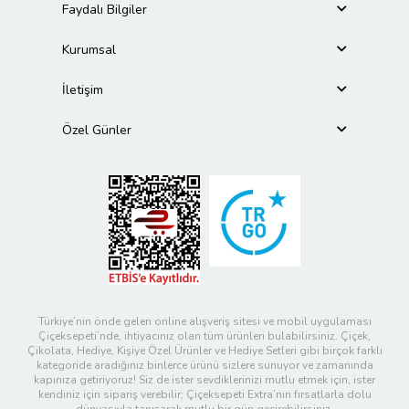
Faydalı Bilgiler
Kurumsal
İletişim
Özel Günler
Türkiye’nin önde gelen online alışveriş sitesi ve mobil uygulaması
Çiçeksepeti’nde, ihtiyacınız olan tüm ürünleri bulabilirsiniz. Çiçek,
Çikolata, Hediye, Kişiye Özel Ürünler ve Hediye Setleri gibi birçok farklı
kategoride aradığınız binlerce ürünü sizlere sunuyor ve zamanında
kapınıza getiriyoruz! Siz de ister sevdiklerinizi mutlu etmek için, ister
kendiniz için sipariş verebilir; Çiçeksepeti Extra’nın fırsatlarla dolu