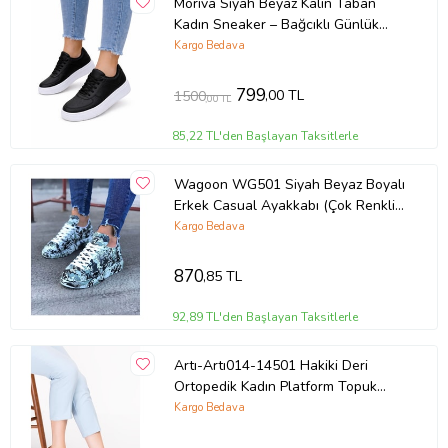
Moriva Siyah Beyaz Kalın Taban
Kadın Sneaker – Bağcıklı Günlük
Spor Ayakkabı – Rahat Yürüyüş
Kargo Bedava
Ayakkabısı
799
,00 TL
1500
,00 TL
85,22 TL'den Başlayan Taksitlerle
Wagoon WG501 Siyah Beyaz Boyalı
Erkek Casual Ayakkabı (Çok Renkli-
Lacivert)
Kargo Bedava
870
,85 TL
92,89 TL'den Başlayan Taksitlerle
Artı-Artı014-14501 Hakiki Deri
Ortopedik Kadın Platform Topuk
Ayakkabı (Taba)
Kargo Bedava