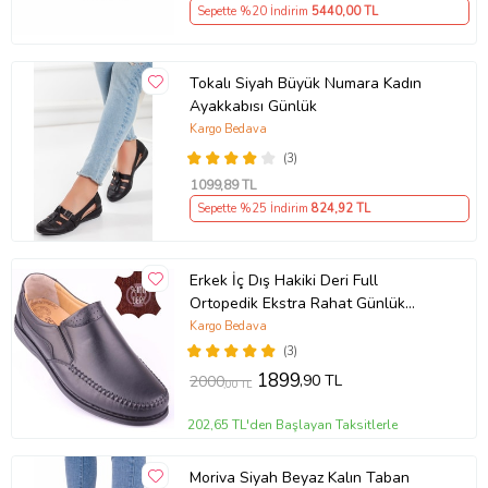
Sepette %20 İndirim
5440
,00 TL
Tokalı Siyah Büyük Numara Kadın
Ayakkabısı Günlük
Kargo Bedava
(3)
1099
,89 TL
Sepette %25 İndirim
824
,92 TL
Erkek İç Dış Hakiki Deri Full
Ortopedik Ekstra Rahat Günlük
Ayakkabı DTC015 (Siyah)
Kargo Bedava
(3)
1899
,90 TL
2000
,00 TL
202,65 TL'den Başlayan Taksitlerle
Moriva Siyah Beyaz Kalın Taban