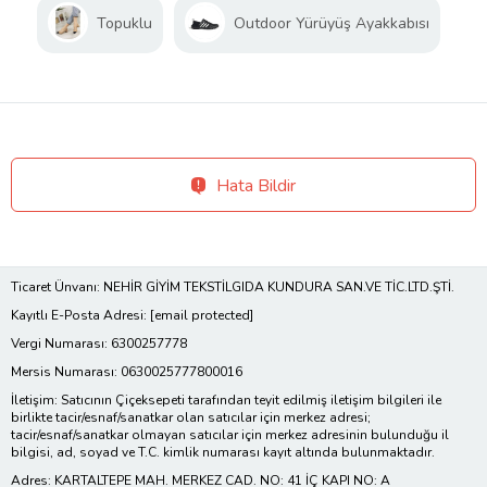
Topuklu
Outdoor Yürüyüş Ayakkabısı
Hata Bildir
Ticaret Ünvanı: NEHİR GİYİM TEKSTİLGIDA KUNDURA SAN.VE TİC.LTD.ŞTİ.
Kayıtlı E-Posta Adresi:
[email protected]
Vergi Numarası: 6300257778
Mersis Numarası: 0630025777800016
İletişim: Satıcının Çiçeksepeti tarafından teyit edilmiş iletişim bilgileri ile
birlikte tacir/esnaf/sanatkar olan satıcılar için merkez adresi;
tacir/esnaf/sanatkar olmayan satıcılar için merkez adresinin bulunduğu il
bilgisi, ad, soyad ve T.C. kimlik numarası kayıt altında bulunmaktadır.
Adres: KARTALTEPE MAH. MERKEZ CAD. NO: 41 İÇ KAPI NO: A