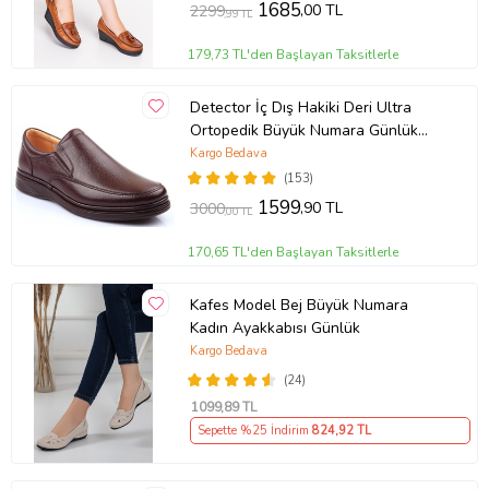
1685
,00 TL
2299
,99 TL
179,73 TL'den Başlayan Taksitlerle
Detector İç Dış Hakiki Deri Ultra
Ortopedik Büyük Numara Günlük
Erkek Ayakkabı 700-10 (KAHVE)
Kargo Bedava
(153)
1599
,90 TL
3000
,00 TL
170,65 TL'den Başlayan Taksitlerle
Kafes Model Bej Büyük Numara
Kadın Ayakkabısı Günlük
Kargo Bedava
(24)
1099
,89 TL
Sepette %25 İndirim
824
,92 TL