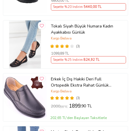
6800
,00 TL
Sepette %20 İndirim
5440
,00 TL
Tokalı Siyah Büyük Numara Kadın
Ayakkabısı Günlük
Kargo Bedava
(3)
1099
,89 TL
Sepette %25 İndirim
824
,92 TL
Erkek İç Dış Hakiki Deri Full
Ortopedik Ekstra Rahat Günlük
Ayakkabı DTC015 (Siyah)
Kargo Bedava
(3)
1899
,90 TL
2000
,00 TL
202,65 TL'den Başlayan Taksitlerle