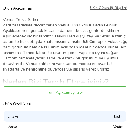
Ürün Açıklaması
Ürün Güvenliği Bilgileri
Venüs Yetkili Satıcı
Zarif tasarımıyla dikkat çeken
Venüs 1382 24KA Kadın Günlük
Ayakkabı
, hem günlük kullanımda hem de özel günlerde stilinize
eşlik edecek şık bir tercihtir.
Hakiki Deri
dış yüzeyi ve
Sıcak Astar
iç
astarı ile her detayda kalite hissini yansıtır.
5.5 Cm
topuk yüksekliği,
hem görünüm hem de kullanım açısından ideal bir denge sunar. Alt
kısmındaki
Termo
taban ile ürünün genel yapısına uyum sağlar.
Tarzınızı tamamlayacak sade ve estetik bir görünüm ve uyumlu
detayları ile
Venüs
kalitesini yansıtan bu modeli en avantajlı
fiyatlarla ve
nehironline
güvencesiyle sipariş verebilirsiniz.
Neden Bizi Tercih Etmelisiniz?
🛡️
%100 Orijinal Ürün Garantisi
Tüm Açıklamayı Gör
Tüm ürünlerimiz orijinal olup,
Venüs
güvencesiyle sizlere
Ürün Özellikleri
sunulmaktadır.
🚚
Hızlı ve Güvenli Kargo
Siparişleriniz özenle paketlenir ve en hızlı şekilde adresinize teslim
Cinsiyet
Kadın
edilir.
Marka
Venüs