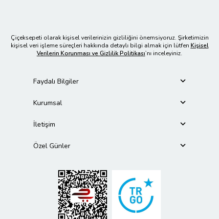
Çiçeksepeti olarak kişisel verilerinizin gizliliğini önemsiyoruz. Şirketimizin
kişisel veri işleme süreçleri hakkında detaylı bilgi almak için lütfen
Kişisel
Verilerin Korunması ve Gizlilik Politikası
’nı inceleyiniz.
Faydalı Bilgiler
Kurumsal
İletişim
Özel Günler