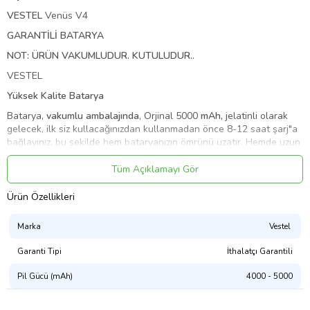
VESTEL
Venüs V4
GARANTİLİ
BATARYA
NOT: ÜRÜN VAKUMLUDUR. KUTULUDUR..
VESTEL
Yüksek Kalite Batarya
Batarya,
vakumlu ambalajında
, Orjinal 5000
mAh,
jelatinli olarak
gelecek, ilk siz kullacağınızdan kullanmadan önce 8-12 saat şarj"a
bağlayınız, bu şekilde hem bataryanızın ömrünü uzatır. Hemde uzun
yıllar kullanma olanağı sağlarsınız.
Tüm Açıklamayı Gör
Üretim tarihi en yeni tarihli olarak gönderilecektir.
Ürün Özellikleri
Uyumlu Olduğu Telefonlar
Marka
Vestel
Vestel Venüs V4
Garanti Tipi
İthalatçı Garantili
VESTEL
1ICP5-62-96
Serisi Batarya Destekleyen Tüm Telefonlar
ile Uyumludur..
Pil Gücü (mAh)
4000 - 5000
ÜRÜNLERİMİZ Fatura yada Fiş ile gönderim yapılmaktadır