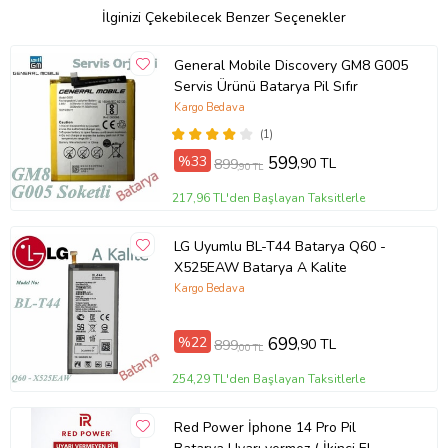
Sebep belirtmeksizin, koşulsuz iade garantisi.
İlginizi Çekebilecek Benzer Seçenekler
İade bilgileri: Ürünü beğenmediğiniz takdirde iade edebilirsiniz.
General Mobile Discovery GM8 G005
Ürünlerimizin tamamı kargo sigortalıdır. Kargo teslimatı esnasında
ürününüzü kontrol ediniz, sorun tespit ederseniz kargo görevlisine
Servis Ürünü Batarya Pil Sıfır
tutanak tutturarak iade ediniz..
Kargo Bedava
Anlaşmalı Kargo Firması & Fiyat Bilgisi İçin Ürün Kargo Detayına
(1)
Bakabilirsiniz..!
%33
599
,90 TL
899
,90 TL
Ürün Kodu:
kcm63276836
217,96 TL'den Başlayan Taksitlerle
LG Uyumlu BL-T44 Batarya Q60 -
X525EAW Batarya A Kalite
Kargo Bedava
%22
699
,90 TL
899
,00 TL
254,29 TL'den Başlayan Taksitlerle
Red Power İphone 14 Pro Pil