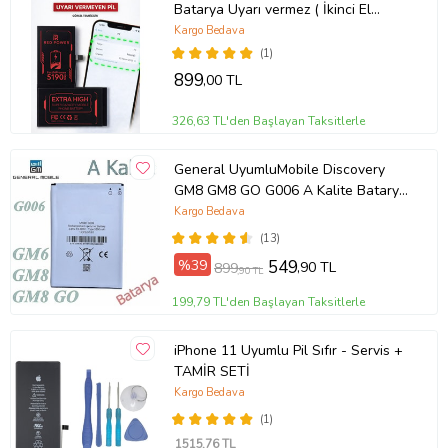
Batarya Uyarı vermez ( İkinci El
Yazar )+Sıvı Bandı
Kargo Bedava
(1)
899
,00 TL
326,63 TL'den Başlayan Taksitlerle
General UyumluMobile Discovery
GM8 GM8 GO G006 A Kalite Batarya
Pil Sıfır
Kargo Bedava
(13)
%39
549
,90 TL
899
,90 TL
199,79 TL'den Başlayan Taksitlerle
iPhone 11 Uyumlu Pil Sıfır - Servis +
TAMİR SETİ
Kargo Bedava
(1)
1515
,76 TL