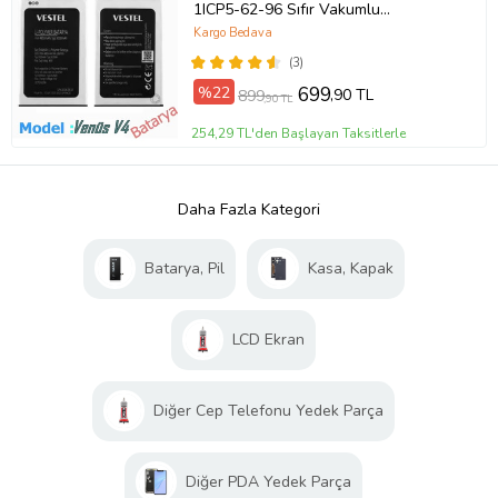
1ICP5-62-96 Sıfır Vakumlu
Ambalajında Garantili Batarya
Kargo Bedava
(3)
%22
699
,90 TL
899
,90 TL
254,29 TL'den Başlayan Taksitlerle
Daha Fazla Kategori
Batarya, Pil
Kasa, Kapak
LCD Ekran
Diğer Cep Telefonu Yedek Parça
Diğer PDA Yedek Parça