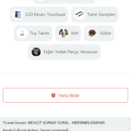
LCD Ekran, Touchpad
Tamir Gereçleri
Tuş Takımı
Kılıf
Güller
Diğer Yedek Parça, Aksesuar
Hata Bildir
Ticaret Ünvanı: MEVLÜT GÜRKAY VURAL - MERSİNBİLGİSAYAR
Kayıtlı E-Posta Adresi:
[email protected]