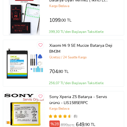
Batarya Uyarı vermez ( İkinci El
Yazar )+Sıvı Bandı
Kargo Bedava
1099
,00 TL
399,30 TL'den Başlayan Taksitlerle
Xiaomi Mi 9 SE Mucize Batarya Deji
BM3M
Ücretsiz / 24 Saatte Kargo
704
,80 TL
256,07 TL'den Başlayan Taksitlerle
Sony Xperia Z5 Batarya - Servis
ürünü - LIS1585ERPC
Kargo Bedava
(8)
%28
649
,90 TL
899
,90 TL