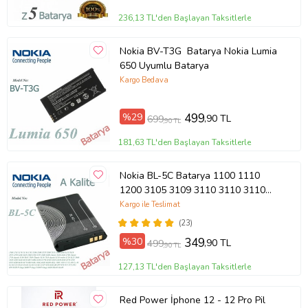
236,13 TL'den Başlayan Taksitlerle
Nokia BV-T3G Batarya Nokia Lumia
650 Uyumlu Batarya
Kargo Bedava
%29
499
,90 TL
699
,90 TL
181,63 TL'den Başlayan Taksitlerle
Nokia BL-5C Batarya 1100 1110
1200 3105 3109 3110 3110 3110
3120 6030 6085 6086 3125 3600
Kargo ile Teslimat
3620 3650 3660
(23)
%30
349
,90 TL
499
,90 TL
127,13 TL'den Başlayan Taksitlerle
Red Power İphone 12 - 12 Pro Pil