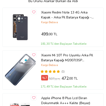
Bu Ürünü Alanlar Bunları da Aldı
Xiaomi Redmi Note 13 4G Arka
Kapak - Arka Pil Batarya Kapağı -
23129RAA4G 23124RA7EO Uyumlu
Kargo Bedava
(Siyah)
499
,00 TL
181,30 TL'den Başlayan Taksitlerle
Xiaomi Mi 10T Pro Uyumlu Arka Pil
Batarya Kapağı M2007J3SP
M2007J3SI (Gri)
Kargo Bedava
(1)
%7
472
,00 TL
507
,00 TL
171,49 TL'den Başlayan Taksitlerle
Apple iPhone 8 Plus Lcd Ekran
Dokunmatik A+++ Kalite (Beyaz)