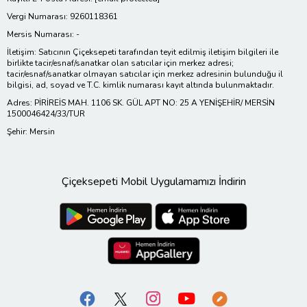
Vergi Numarası: 9260118361
Mersis Numarası: -
İletişim: Satıcının Çiçeksepeti tarafından teyit edilmiş iletişim bilgileri ile
birlikte tacir/esnaf/sanatkar olan satıcılar için merkez adresi;
tacir/esnaf/sanatkar olmayan satıcılar için merkez adresinin bulunduğu il
bilgisi, ad, soyad ve T.C. kimlik numarası kayıt altında bulunmaktadır.
Adres: PİRİREİS MAH. 1106 SK. GÜL APT NO: 25 A YENİŞEHİR/ MERSİN
1500046424/33/TUR
Şehir: Mersin
Çiçeksepeti Mobil Uygulamamızı İndirin