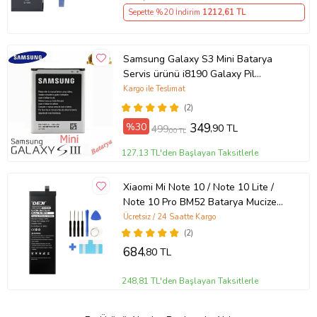
Sepette %20 İndirim
1212
,61 TL
Samsung Galaxy S3 Mini Batarya
Servis ürünü i8190 Galaxy Pil
Kapasite : 1500mAh
Kargo ile Teslimat
(2)
%30
349
,90 TL
499
,00 TL
127,13 TL'den Başlayan Taksitlerle
Xiaomi Mi Note 10 / Note 10 Lite /
Note 10 Pro BM52 Batarya Mucize
Batarya Deji
Ücretsiz / 24 Saatte Kargo
(2)
684
,80 TL
248,81 TL'den Başlayan Taksitlerle