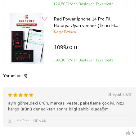
126,80 TL'den Başlayan Taksitlerle
Red Power İphone 14 Pro Pil
Batarya Uyarı vermez ( İkinci El
Yazar )+Sıvı Bandı
Kargo Bedava
1099
,00 TL
399,30 TL'den Başlayan Taksitlerle
Yorumlar (3)
01 Eylül 2023
aynı görseldeki ürün, markası vestel paketleme çok iyi, hızlı
kargo ürünü denedikten sonra bilgi sahibi olacağım
Ü*** T***
ŞIRNAK
0