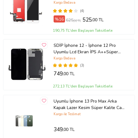
Kargo Bedava
(4)
%16
525
,00 TL
625
,00 TL
190,75 TL'den Başlayan Taksitlerle
SDİP İphone 12 - İphone 12 Pro
Uyumlu Lcd Ekran İPS A++Süper
Kalite
Kargo Bedava
(3)
749
,00 TL
272,13 TL'den Başlayan Taksitlerle
Uyumlu İphone 13 Pro Max Arka
Kapak Lazer Kesim Süper Kalite Cam
-- Mavi
Kargo ile Teslimat
349
,00 TL