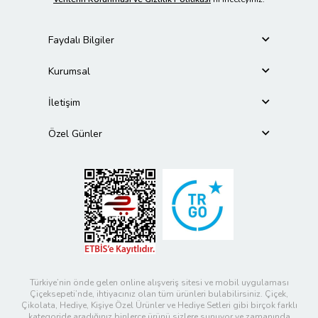
Faydalı Bilgiler
Kurumsal
İletişim
Özel Günler
Türkiye’nin önde gelen online alışveriş sitesi ve mobil uygulaması
Çiçeksepeti’nde, ihtiyacınız olan tüm ürünleri bulabilirsiniz. Çiçek,
Çikolata, Hediye, Kişiye Özel Ürünler ve Hediye Setleri gibi birçok farklı
kategoride aradığınız binlerce ürünü sizlere sunuyor ve zamanında