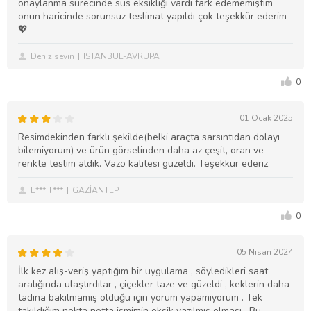
onaylanma sürecinde süs eksikliği vardı fark edememiştim
onun haricinde sorunsuz teslimat yapıldı çok teşekkür ederim
💖
Deniz sevin
ISTANBUL-AVRUPA
0
01 Ocak 2025
Resimdekinden farklı şekilde(belki araçta sarsıntıdan dolayı
bilemiyorum) ve ürün görselinden daha az çeşit, oran ve
renkte teslim aldık. Vazo kalitesi güzeldi. Teşekkür ederiz
E*** T***
GAZİANTEP
0
05 Nisan 2024
İlk kez alış-veriş yaptığım bir uygulama , söyledikleri saat
aralığında ulaştırdılar , çiçekler taze ve güzeldi , keklerin daha
tadına bakılmamış olduğu için yorum yapamıyorum . Tek
takıldığım nokta notta ismimin eksik yazılmış olması . Bu