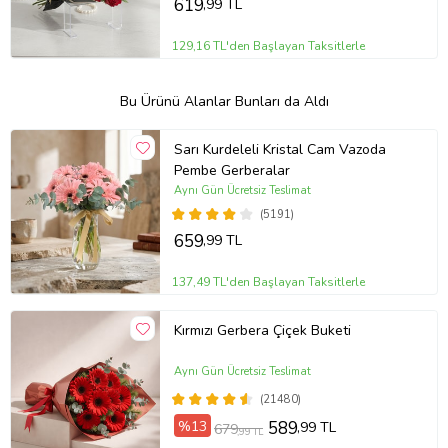
619
,99 TL
129,16 TL'den Başlayan Taksitlerle
Bu Ürünü Alanlar Bunları da Aldı
Sarı Kurdeleli Kristal Cam Vazoda
Pembe Gerberalar
Aynı Gün Ücretsiz Teslimat
(5191)
659
,99 TL
137,49 TL'den Başlayan Taksitlerle
Kırmızı Gerbera Çiçek Buketi
Aynı Gün Ücretsiz Teslimat
(21480)
%13
589
,99 TL
679
,99 TL