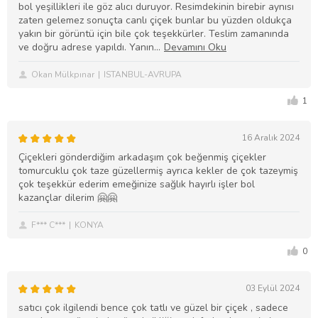
bol yeşillikleri ile göz alıcı duruyor. Resimdekinin birebir aynısı
zaten gelemez sonuçta canlı çiçek bunlar bu yüzden oldukça
yakın bir görüntü için bile çok teşekkürler. Teslim zamanında
ve doğru adrese yapıldı. Yanın
Okan Mülkpınar
ISTANBUL-AVRUPA
1
16 Aralık 2024
Çiçekleri gönderdiğim arkadaşım çok beğenmiş çiçekler
tomurcuklu çok taze güzellermiş ayrıca kekler de çok tazeymiş
çok teşekkür ederim emeğinize sağlık hayırlı işler bol
kazançlar dilerim 🤗🤗
F*** C***
KONYA
0
03 Eylül 2024
satıcı çok ilgilendi bence çok tatlı ve güzel bir çiçek , sadece