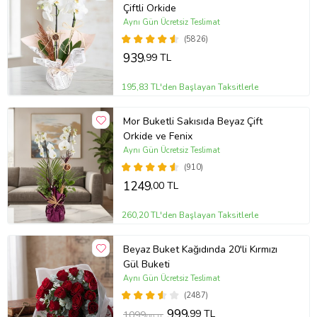
Çiftli Orkide
Aynı Gün Ücretsiz Teslimat
(5826)
939
,99 TL
195,83 TL'den Başlayan Taksitlerle
Mor Buketli Sakısıda Beyaz Çift
Orkide ve Fenix
Aynı Gün Ücretsiz Teslimat
(910)
1249
,00 TL
260,20 TL'den Başlayan Taksitlerle
Beyaz Buket Kağıdında 20'li Kırmızı
Gül Buketi
Aynı Gün Ücretsiz Teslimat
(2487)
999
,99 TL
1099
,00 TL