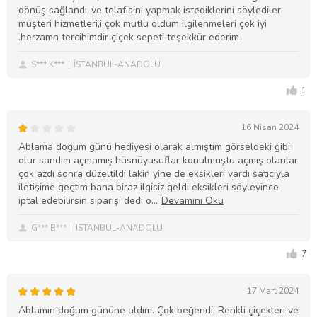
dönüş sağlandı ,ve telafisini yapmak istediklerini söylediler
müşteri hizmetleri,i çok mutlu oldum ilgilenmeleri çok iyi
.herzamn tercihimdir çiçek sepeti teşekkür ederim
S*** K***
İSTANBUL-ANADOLU
1
16 Nisan 2024
Ablama doğum günü hediyesi olarak almıştım görseldeki gibi
olur sandım açmamış hüsnüyusuflar konulmuştu açmış olanlar
çok azdı sonra düzeltildi lakin yine de eksikleri vardı satıcıyla
iletişime geçtim bana biraz ilgisiz geldi eksikleri söyleyince
iptal edebilirsin siparişi dedi o
G*** B***
ISTANBUL-ANADOLU
7
17 Mart 2024
Ablamın doğum gününe aldım. Çok beğendi. Renkli çiçekleri ve