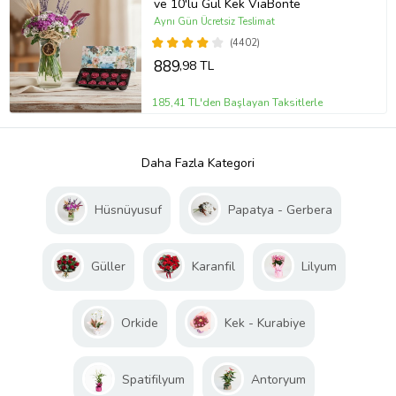
ve 10'lu Gül Kek ViaBonte
Aynı Gün Ücretsiz Teslimat
(4402)
889
,98 TL
185,41 TL'den Başlayan Taksitlerle
Daha Fazla Kategori
Hüsnüyusuf
Papatya - Gerbera
Güller
Karanfil
Lilyum
Orkide
Kek - Kurabiye
Spatifilyum
Antoryum