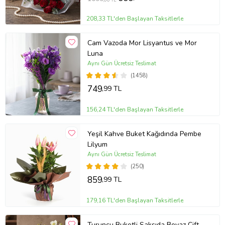
208,33 TL'den Başlayan Taksitlerle
Cam Vazoda Mor Lisyantus ve Mor
Luna
Aynı Gün Ücretsiz Teslimat
(1458)
749
,99 TL
156,24 TL'den Başlayan Taksitlerle
Yeşil Kahve Buket Kağıdında Pembe
Lilyum
Aynı Gün Ücretsiz Teslimat
(250)
859
,99 TL
179,16 TL'den Başlayan Taksitlerle
Turuncu Buketli Saksıda Beyaz Çift