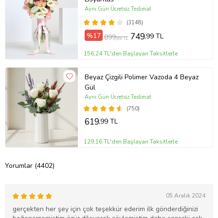
Aynı Gün Ücretsiz Teslimat
(3148)
%17
749
,99 TL
899
,99 TL
156,24 TL'den Başlayan Taksitlerle
Beyaz Çizgili Polimer Vazoda 4 Beyaz
Gül
Aynı Gün Ücretsiz Teslimat
(750)
619
,99 TL
129,16 TL'den Başlayan Taksitlerle
Yorumlar (4402)
05 Aralık 2024
gerçekten her şey için çok teşekkür ederim ilk gönderdiğinizi