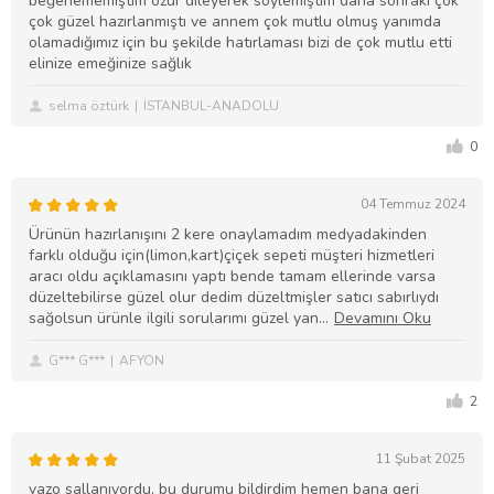
beğenememiştim özür dileyerek söylemiştim daha sonraki çok
çok güzel hazırlanmıştı ve annem çok mutlu olmuş yanımda
olamadığımız için bu şekilde hatırlaması bizi de çok mutlu etti
elinize emeğinize sağlık
selma öztürk
İSTANBUL-ANADOLU
0
04 Temmuz 2024
Ürünün hazırlanışını 2 kere onaylamadım medyadakinden
farklı olduğu için(limon,kart)çiçek sepeti müşteri hizmetleri
aracı oldu açıklamasını yaptı bende tamam ellerinde varsa
düzeltebilirse güzel olur dedim düzeltmişler satıcı sabırlıydı
sağolsun ürünle ilgili sorularımı güzel yan
G*** G***
AFYON
2
11 Şubat 2025
vazo sallanıyordu, bu durumu bildirdim hemen bana geri