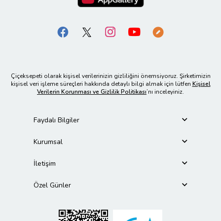
Çiçeksepeti olarak kişisel verilerinizin gizliliğini önemsiyoruz. Şirketimizin
kişisel veri işleme süreçleri hakkında detaylı bilgi almak için lütfen
Kişisel
Verilerin Korunması ve Gizlilik Politikası
’nı inceleyiniz.
Faydalı Bilgiler
Kurumsal
İletişim
Özel Günler