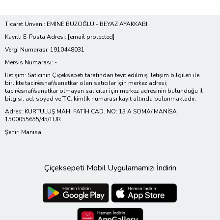
Ticaret Ünvanı: EMİNE BUZOĞLU - BEYAZ AYAKKABI
Kayıtlı E-Posta Adresi:
[email protected]
Vergi Numarası: 1910448031
Mersis Numarası: -
İletişim: Satıcının Çiçeksepeti tarafından teyit edilmiş iletişim bilgileri ile
birlikte tacir/esnaf/sanatkar olan satıcılar için merkez adresi;
tacir/esnaf/sanatkar olmayan satıcılar için merkez adresinin bulunduğu il
bilgisi, ad, soyad ve T.C. kimlik numarası kayıt altında bulunmaktadır.
Adres: KURTULUŞ MAH. FATİH CAD. NO: 13 A SOMA/ MANİSA
1500055655/45/TUR
Şehir: Manisa
Çiçeksepeti Mobil Uygulamamızı İndirin