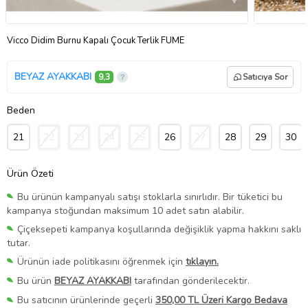
Vicco Didim Burnu Kapalı Çocuk Terlik FÜME
BEYAZ AYAKKABI
9,3
Satıcıya Sor
Beden
21
22
23
24
25
26
27
28
29
30
Ürün Özeti
Bu ürünün kampanyalı satışı stoklarla sınırlıdır. Bir tüketici bu
kampanya stoğundan maksimum 10 adet satın alabilir.
Çiçeksepeti kampanya koşullarında değişiklik yapma hakkını saklı
tutar.
Ürünün iade politikasını öğrenmek için
tıklayın.
Bu ürün
BEYAZ AYAKKABI
tarafından gönderilecektir.
Bu satıcının ürünlerinde geçerli
350,00 TL Üzeri Kargo Bedava