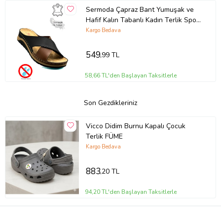
Sermoda Çapraz Bant Yumuşak ve
Hafif Kalın Tabanlı Kadın Terlik Spor
Terlik 521/2 (Siyah-Taba)
Kargo Bedava
549
,99 TL
58,66 TL'den Başlayan Taksitlerle
Son Gezdikleriniz
Vicco Didim Burnu Kapalı Çocuk
Terlik FÜME
Kargo Bedava
883
,20 TL
94,20 TL'den Başlayan Taksitlerle