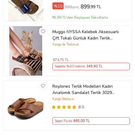
%10
899
,99 TL
999
,00 TL
95,99 TL'den Başlayan Taksitlerle
Muggo NYSSA Kelebek Aksesuarlı
Çift Tokalı Günlük Kadın Terlik
(Siyah)
Kargo ile Teslimat
874
,75 TL
Sepette %60 İndirim
349
,90 TL
RoyJones Terlik Modelleri Kadın
Anatomik Sandalet Terlik 3029
(Kahverengi)
Kargo Bedava
(83)
Sepet Fiyatı
665
,00 TL