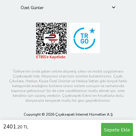
Özel Günler
Türkiye’nin önde gelen online alışveriş sitesi ve mobil uygulaması
Çiçeksepeti’nde, ihtiyacınız olan tüm ürünleri bulabilirsiniz. Çiçek,
Çikolata, Hediye, Kişiye Özel Ürünler ve Hediye Setleri gibi birçok farklı
kategoride aradığınız binlerce ürünü sizlere sunuyor ve zamanında
kapınıza getiriyoruz! Siz de ister sevdiklerinizi mutlu etmek için, ister
kendiniz için sipariş verebilir; Çiçeksepeti Extra’nın fırsatlarla dolu
dünyasıyla tanışarak mutlu bir gün geçirebilirsiniz.
Copyright © 2026 Çiçeksepeti İnternet Hizmetleri A.Ş
2401
,20 TL
Sepete Ekle