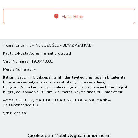
Hata Bildir
Ticaret Ünvanı: EMİNE BUZOĞLU - BEYAZ AYAKKABI
Kayıtlı E-Posta Adresi:
[email protected]
Vergi Numarası: 1910448031
Mersis Numarası: -
İletişim: Satıcının Çiçeksepeti tarafından teyit edilmiş iletişim bilgileri ile
birlikte tacir/esnaf/sanatkar olan satıcılar için merkez adresi;
tacir/esnaf/sanatkar olmayan satıcılar için merkez adresinin bulunduğu il
bilgisi, ad, soyad ve T.C. kimlik numarası kayıt altında bulunmaktadır.
Adres: KURTULUŞ MAH. FATİH CAD. NO: 13 A SOMA/ MANİSA
1500055655/45/TUR
Şehir: Manisa
Çiçeksepeti Mobil Uygulamamızı İndirin