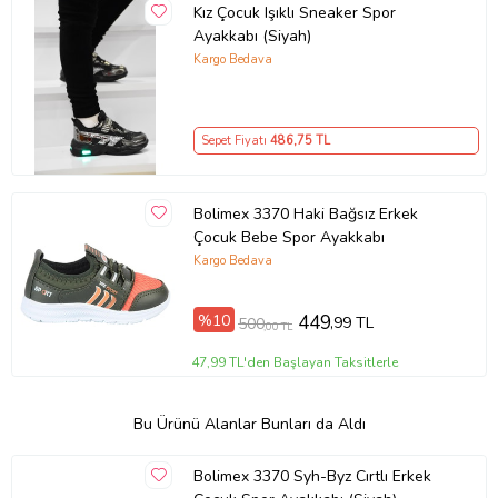
Kız Çocuk Işıklı Sneaker Spor
Ayakkabı (Siyah)
Kargo Bedava
Sepet Fiyatı
486
,75 TL
Bolimex 3370 Haki Bağsız Erkek
Çocuk Bebe Spor Ayakkabı
Kargo Bedava
%10
449
,99 TL
500
,00 TL
47,99 TL'den Başlayan Taksitlerle
Bu Ürünü Alanlar Bunları da Aldı
Bolimex 3370 Syh-Byz Cırtlı Erkek