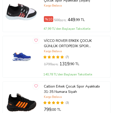
Çocuk Spor Ayakkabı (Siyah)
Kargo Bedava
%10
449
,99 TL
500
,00 TL
47,99 TL'den Başlayan Taksitlerle
VİCCO ROVER ERKEK ÇOCUK
GÜNLÜK ORTOPEDİK SPOR
AYAKKABI (22-35) 23Y 346.180 PE
Kargo Bedava
(Mavi)
(7)
1319
,90 TL
1799
,90 TL
140,78 TL'den Başlayan Taksitlerle
Callion Erkek Çocuk Spor Ayakkabı
31-35 Numara Siyah
Kargo Bedava
(3)
799
,00 TL