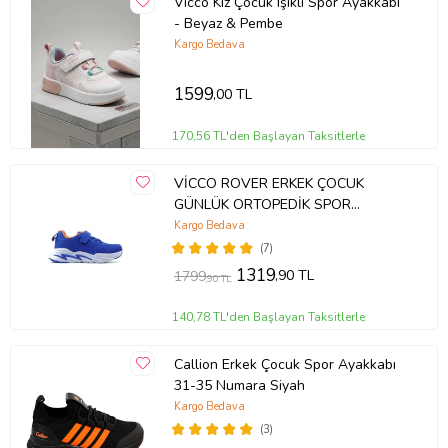
Vicco Kız Çocuk Işıklı Spor Ayakkabı
- Beyaz & Pembe
Kargo Bedava
1599
,00 TL
170,56 TL'den Başlayan Taksitlerle
VİCCO ROVER ERKEK ÇOCUK
GÜNLÜK ORTOPEDİK SPOR
AYAKKABI (22-35) 23Y 346.180 PE
Kargo Bedava
(Mavi)
(7)
1319
,90 TL
1799
,90 TL
140,78 TL'den Başlayan Taksitlerle
Callion Erkek Çocuk Spor Ayakkabı
31-35 Numara Siyah
Kargo Bedava
(3)