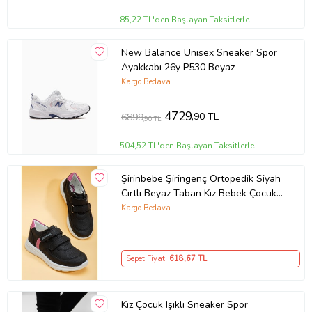
85,22 TL'den Başlayan Taksitlerle
New Balance Unisex Sneaker Spor
Ayakkabı 26y P530 Beyaz
Kargo Bedava
4729
,90 TL
6899
,90 TL
504,52 TL'den Başlayan Taksitlerle
Şirinbebe Şiringenç Ortopedik Siyah
Cırtlı Beyaz Taban Kız Bebek Çocuk
Spor Ayakkabı
Kargo Bedava
Sepet Fiyatı
618
,67 TL
Kız Çocuk Işıklı Sneaker Spor