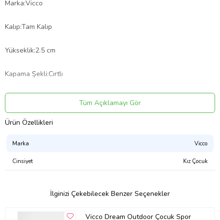
Marka:Vicco
Kalıp:Tam Kalıp
Yükseklik:2.5 cm
Kapama Şekli:Cırtlı
SKU: (220.B25Y.111-11)
Tüm Açıklamayı Gör
Özellik : Işıklı
Ürün Özellikleri
Marka
Vicco
Materyal : P.U
Cinsiyet
Kız Çocuk
Taban : Phylon
Üretim Yeri:Türkiye
İlginizi Çekebilecek Benzer Seçenekler
Vicco Dream Outdoor Çocuk Spor