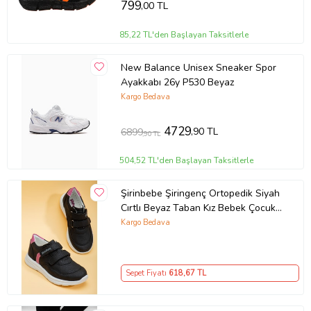
799
,00 TL
85,22 TL'den Başlayan Taksitlerle
New Balance Unisex Sneaker Spor
Ayakkabı 26y P530 Beyaz
Kargo Bedava
4729
,90 TL
6899
,90 TL
504,52 TL'den Başlayan Taksitlerle
Şirinbebe Şiringenç Ortopedik Siyah
Cırtlı Beyaz Taban Kız Bebek Çocuk
Spor Ayakkabı
Kargo Bedava
Sepet Fiyatı
618
,67 TL