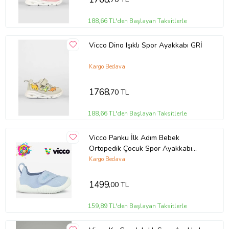
188,66 TL'den Başlayan Taksitlerle
Vicco Dino Işıklı Spor Ayakkabı GRİ
Kargo Bedava
1768
,70 TL
188,66 TL'den Başlayan Taksitlerle
Vicco Panku İlk Adım Bebek
Ortopedik Çocuk Spor Ayakkabı
PUDRA
Kargo Bedava
1499
,00 TL
159,89 TL'den Başlayan Taksitlerle