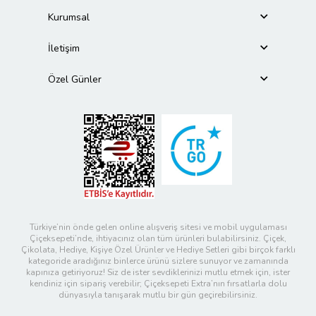
Kurumsal
İletişim
Özel Günler
Türkiye’nin önde gelen online alışveriş sitesi ve mobil uygulaması
Çiçeksepeti’nde, ihtiyacınız olan tüm ürünleri bulabilirsiniz. Çiçek,
Çikolata, Hediye, Kişiye Özel Ürünler ve Hediye Setleri gibi birçok farklı
kategoride aradığınız binlerce ürünü sizlere sunuyor ve zamanında
kapınıza getiriyoruz! Siz de ister sevdiklerinizi mutlu etmek için, ister
kendiniz için sipariş verebilir; Çiçeksepeti Extra’nın fırsatlarla dolu
dünyasıyla tanışarak mutlu bir gün geçirebilirsiniz.