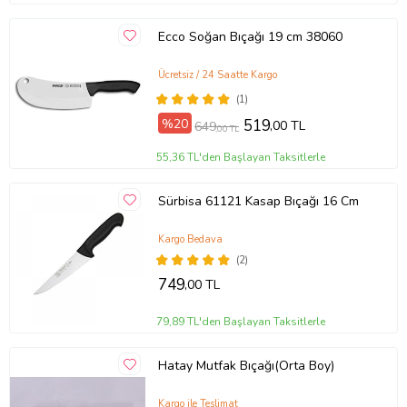
Ecco Soğan Bıçağı 19 cm 38060
Ücretsiz / 24 Saatte Kargo
(1)
%20
519
,00 TL
649
,00 TL
55,36 TL'den Başlayan Taksitlerle
Sürbisa 61121 Kasap Bıçağı 16 Cm
Kargo Bedava
(2)
749
,00 TL
79,89 TL'den Başlayan Taksitlerle
Hatay Mutfak Bıçağı(Orta Boy)
Kargo ile Teslimat