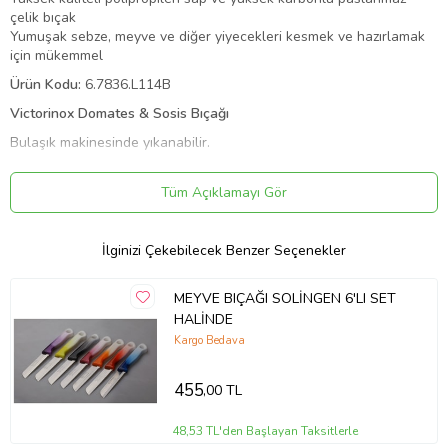
çelik bıçak
Yumuşak sebze, meyve ve diğer yiyecekleri kesmek ve hazırlamak
için mükemmel
Ürün Kodu:
6.7836.L114B
Victorinox Domates & Sosis Bıçağı
Bulaşık makinesinde yıkanabilir.
Victorinox Mutfak Bıçakları mutfaktaki her işi daha kolay, daha
Tüm Açıklamayı Gör
konforlu ve daha eğlenceli hale getirir. Bıçakları ince ve keskindir,
böylece istediğiniz kadar ince ve istediğiniz kadar tutarlı
kesebilirsiniz.
İlginizi Çekebilecek Benzer Seçenekler
MEYVE BIÇAĞI SOLİNGEN 6'LI SET
HALİNDE
Boyutlar
Kargo Bedava
Uzunluk:
11 cm
Net ağırlık:
29 gr
455
,00 TL
Yükseklik:
48,53 TL'den Başlayan Taksitlerle