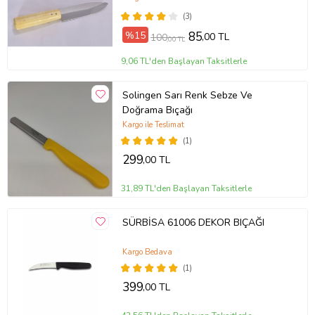
(3)
%15
85
,00 TL
100
,00 TL
9,06 TL'den Başlayan Taksitlerle
Solingen Sarı Renk Sebze Ve
Doğrama Bıçağı
Kargo ile Teslimat
(1)
299
,00 TL
31,89 TL'den Başlayan Taksitlerle
SÜRBİSA 61006 DEKOR BIÇAĞI
Kargo Bedava
(1)
399
,00 TL