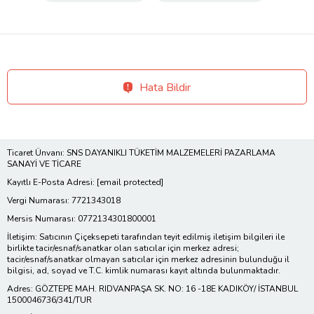
Hata Bildir
Ticaret Ünvanı: SNS DAYANIKLI TÜKETİM MALZEMELERİ PAZARLAMA
SANAYİ VE TİCARE
Kayıtlı E-Posta Adresi:
[email protected]
Vergi Numarası: 7721343018
Mersis Numarası: 0772134301800001
İletişim: Satıcının Çiçeksepeti tarafından teyit edilmiş iletişim bilgileri ile
birlikte tacir/esnaf/sanatkar olan satıcılar için merkez adresi;
tacir/esnaf/sanatkar olmayan satıcılar için merkez adresinin bulunduğu il
bilgisi, ad, soyad ve T.C. kimlik numarası kayıt altında bulunmaktadır.
Adres: GÖZTEPE MAH. RIDVANPAŞA SK. NO: 16 -18E KADIKÖY/ İSTANBUL
1500046736/341/TUR