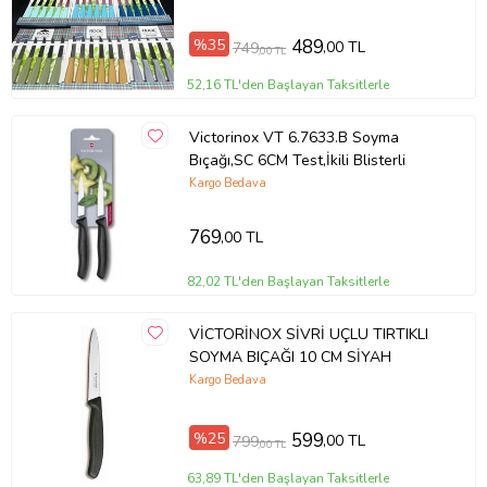
%35
489
,00 TL
749
,00 TL
52,16 TL'den Başlayan Taksitlerle
Victorinox VT 6.7633.B Soyma
Bıçağı,SC 6CM Test,İkili Blisterli
Kargo Bedava
769
,00 TL
82,02 TL'den Başlayan Taksitlerle
VİCTORİNOX SİVRİ UÇLU TIRTIKLI
SOYMA BIÇAĞI 10 CM SİYAH
Kargo Bedava
%25
599
,00 TL
799
,00 TL
63,89 TL'den Başlayan Taksitlerle