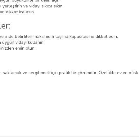
uygun büyüklükte bir delik açın.
yerleştirin ve vidayı sıkıca sıkın.
ı dikkatlice asın.
er:
zerinde belirtilen maksimum taşıma kapasitesine dikkat edin.
 uygun vidayı kullanın.
inizden emin olun.
e saklamak ve sergilemek için pratik bir çözümdür. Özellikle ev ve ofisler