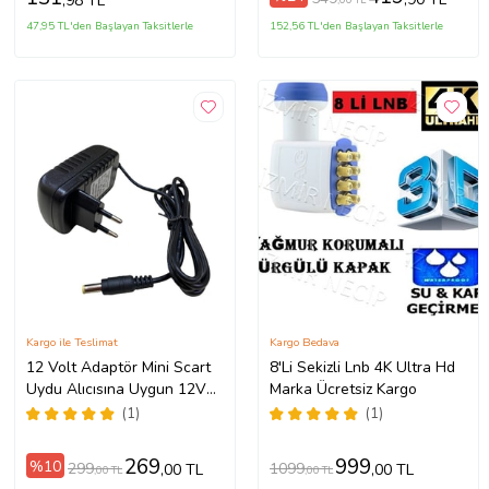
,98 TL
47,95 TL'den Başlayan Taksitlerle
152,56 TL'den Başlayan Taksitlerle
Kargo ile Teslimat
Kargo Bedava
12 Volt Adaptör Mini Scart
8'Li Sekizli Lnb 4K Ultra Hd
Uydu Alıcısına Uygun 12V
Marka Ücretsiz Kargo
2A
(1)
(1)
269
999
%10
299
1099
,00 TL
,00 TL
,00 TL
,00 TL