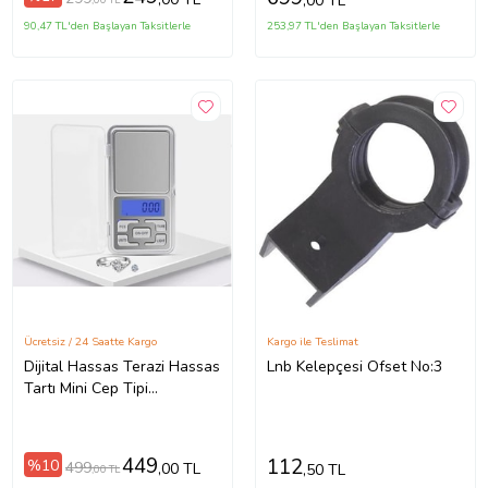
,00 TL
90,47 TL'den Başlayan Taksitlerle
253,97 TL'den Başlayan Taksitlerle
Ücretsiz / 24 Saatte Kargo
Kargo ile Teslimat
Dijital Hassas Terazi Hassas
Lnb Kelepçesi Ofset No:3
Tartı Mini Cep Tipi
Tartı200GR/0.01g
449
112
%10
499
,00 TL
,50 TL
,00 TL