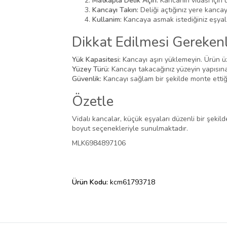
Matkapla Delik Açın:
Kancanın vidası için 
Kancayı Takın:
Deliği açtığınız yere kancayı 
Kullanim:
Kancaya asmak istediğiniz eşyalar
Dikkat Edilmesi Gerekenl
Yük Kapasitesi:
Kancayı aşırı yüklemeyin. Ürün ü
Yüzey Türü:
Kancayı takacağınız yüzeyin yapısına
Güvenlik:
Kancayı sağlam bir şekilde monte ettiğ
Özetle
Vidalı kancalar, küçük eşyaları düzenli bir şekild
boyut seçenekleriyle sunulmaktadır.
MLK6984897106
Ürün Kodu:
kcm61793718