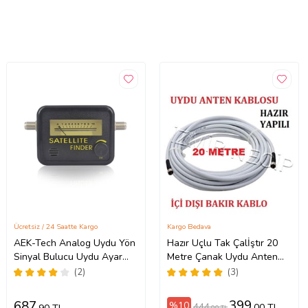
Ücretsiz / 24 Saatte Kargo
Kargo Bedava
AEK-Tech Analog Uydu Yön
Hazır Uçlu Tak Çalİştır 20
Sinyal Bulucu Uydu Ayar
Metre Çanak Uydu Anten
Cihazı
Kablosu
(2)
(3)
399
687
%10
444
,00 TL
,00 TL