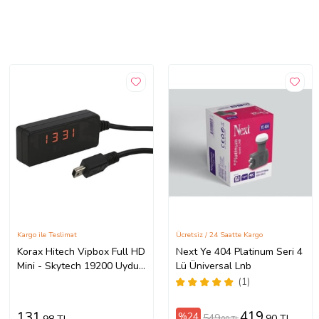
Kargo ile Teslimat
Ücretsiz / 24 Saatte Kargo
Korax Hitech Vipbox Full HD
Next Ye 404 Platinum Seri 4
Mini - Skytech 19200 Uydu
Lü Üniversal Lnb
Alıcı Gözü Mag-19
(1)
419
131
%24
549
,90 TL
,00 TL