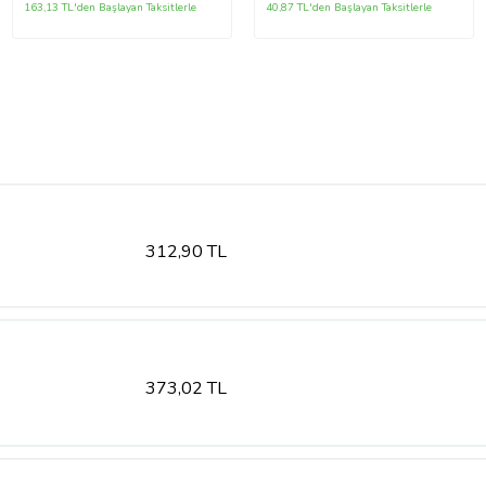
163,13 TL'den Başlayan Taksitlerle
40,87 TL'den Başlayan Taksitlerle
312,90 TL
373,02 TL