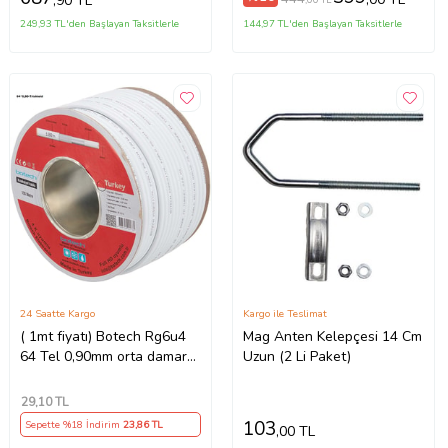
,90 TL
249,93 TL'den Başlayan Taksitlerle
144,97 TL'den Başlayan Taksitlerle
24 Saatte Kargo
Kargo ile Teslimat
( 1mt fiyatı) Botech Rg6u4
Mag Anten Kelepçesi 14 Cm
64 Tel 0,90mm orta damar
Uzun (2 Li Paket)
Kaliteli Anten Kablosu
29
,10 TL
103
Sepette %18 İndirim
23
,86 TL
,00 TL