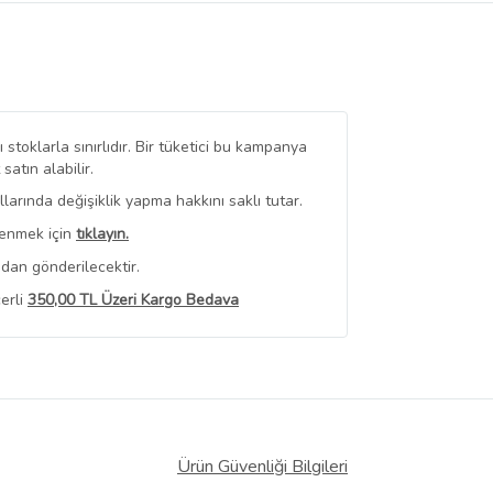
stoklarla sınırlıdır. Bir tüketici bu kampanya
tın alabilir.
arında değişiklik yapma hakkını saklı tutar.
renmek için
tıklayın.
dan gönderilecektir.
erli
350,00 TL Üzeri Kargo Bedava
 Görüntüle
iyat bilgileri, satıcı tarafından
Ürün Güvenliği Bilgileri