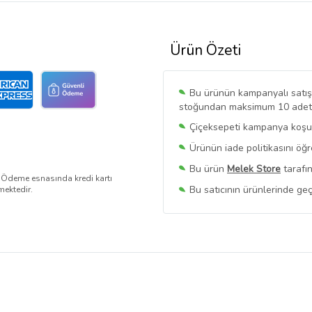
Ürün Özeti
Bu ürünün kampanyalı satışı 
stoğundan maksimum 10 adet sa
Çiçeksepeti kampanya koşull
Ürünün iade politikasını öğ
Bu ürün
Melek Store
tarafın
. Ödeme esnasında kredi kartı
Bu satıcının ürünlerinde geç
mektedir.
Bu Satıcının
Tüm Ürünlerini
Ürün sayfasında gördüğünüz f
belirlenmektedir.