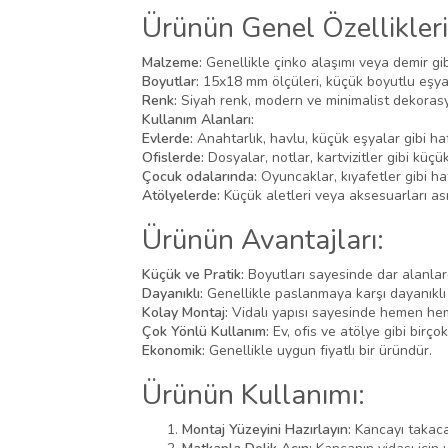
Ürünün Genel Özellikleri
Malzeme:
Genellikle çinko alaşımı veya demir gibi
Boyutlar:
15x18 mm ölçüleri, küçük boyutlu eşyala
Renk:
Siyah renk, modern ve minimalist dekorasy
Kullanım Alanları:
Evlerde:
Anahtarlık, havlu, küçük eşyalar gibi haf
Ofislerde:
Dosyalar, notlar, kartvizitler gibi küçü
Çocuk odalarında:
Oyuncaklar, kıyafetler gibi haf
Atölyelerde:
Küçük aletleri veya aksesuarları as
Ürünün Avantajları:
Küçük ve Pratik:
Boyutları sayesinde dar alanlarda
Dayanıklı:
Genellikle paslanmaya karşı dayanıklı 
Kolay Montaj:
Vidalı yapısı sayesinde hemen hem
Çok Yönlü Kullanım:
Ev, ofis ve atölye gibi birçok
Ekonomik:
Genellikle uygun fiyatlı bir üründür.
Ürünün Kullanımı:
Montaj Yüzeyini Hazırlayın:
Kancayı takaca