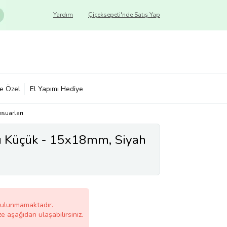
Yardım
Çiçeksepeti'nde Satış Yap
ye Özel
El Yapımı Hediye
suarları
kı Küçük - 15x18mm, Siyah
bulunmamaktadır.
ze aşağıdan ulaşabilirsiniz.