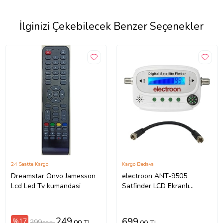
İlginizi Çekebilecek Benzer Seçenekler
24 Saatte Kargo
Kargo Bedava
Dreamstar Onvo Jamesson
electroon ANT-9505
Lcd Led Tv kumandasi
Satfinder LCD Ekranlı
Pusulalı Dijital Uydu Bulucu
+Ara Kablolu
249
699
%17
299
,00 TL
,00 TL