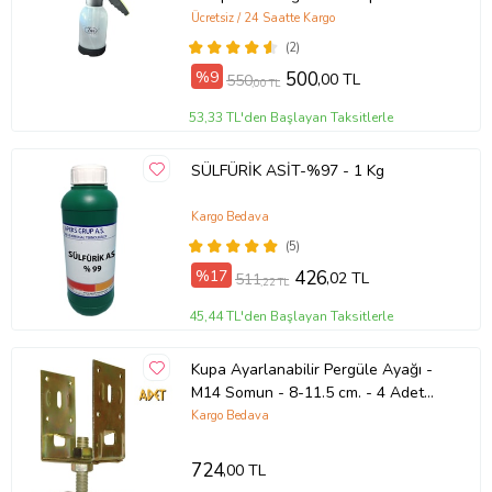
Püskürtme 2 lt
Ücretsiz / 24 Saatte Kargo
(2)
%9
500
,00 TL
550
,00 TL
53,33 TL'den Başlayan Taksitlerle
SÜLFÜRİK ASİT-%97 - 1 Kg
Kargo Bedava
(5)
%17
426
,02 TL
511
,22 TL
45,44 TL'den Başlayan Taksitlerle
Kupa Ayarlanabilir Pergüle Ayağı -
M14 Somun - 8-11.5 cm. - 4 Adet
(Sarı Geçişli)
Kargo Bedava
724
,00 TL