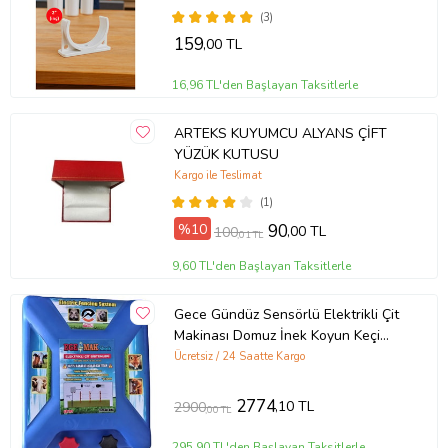
(3)
159
,00 TL
16,96 TL'den Başlayan Taksitlerle
ARTEKS KUYUMCU ALYANS ÇİFT
YÜZÜK KUTUSU
Kargo ile Teslimat
(1)
%10
90
,00 TL
100
,01 TL
9,60 TL'den Başlayan Taksitlerle
Gece Gündüz Sensörlü Elektrikli Çit
Makinası Domuz İnek Koyun Keçi
Yabani Hayvan Kovucu
Ücretsiz / 24 Saatte Kargo
2774
,10 TL
2900
,00 TL
295,90 TL'den Başlayan Taksitlerle