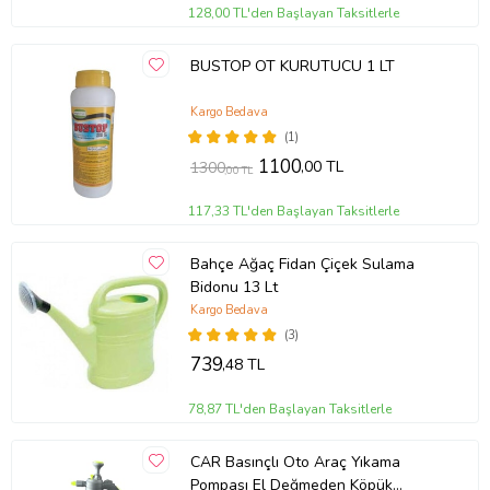
128,00 TL'den Başlayan Taksitlerle
Ürün Kodu:
kcm97384143
BUSTOP OT KURUTUCU 1 LT
Kargo Bedava
(1)
1100
,00 TL
1300
,00 TL
117,33 TL'den Başlayan Taksitlerle
Bahçe Ağaç Fidan Çiçek Sulama
Bidonu 13 Lt
Kargo Bedava
(3)
739
,48 TL
78,87 TL'den Başlayan Taksitlerle
CAR Basınçlı Oto Araç Yıkama
Pompası El Değmeden Köpük