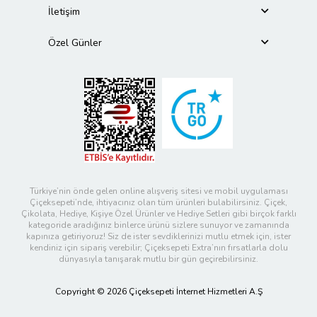
İletişim
Özel Günler
Türkiye’nin önde gelen online alışveriş sitesi ve mobil uygulaması
Çiçeksepeti’nde, ihtiyacınız olan tüm ürünleri bulabilirsiniz. Çiçek,
Çikolata, Hediye, Kişiye Özel Ürünler ve Hediye Setleri gibi birçok farklı
kategoride aradığınız binlerce ürünü sizlere sunuyor ve zamanında
kapınıza getiriyoruz! Siz de ister sevdiklerinizi mutlu etmek için, ister
kendiniz için sipariş verebilir; Çiçeksepeti Extra’nın fırsatlarla dolu
dünyasıyla tanışarak mutlu bir gün geçirebilirsiniz.
Copyright © 2026 Çiçeksepeti İnternet Hizmetleri A.Ş