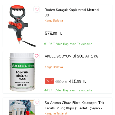
Rodex Kauçuk Kaplı Arazi Metresi
30m
Kargo Bedava
579
,99 TL
61,86 TL'den Başlayan Taksitlerle
AKBEL SODYUM Bİ SÜLFAT 1 KG
Kargo Bedava
%15
415
,99 TL
490
,99 TL
44,37 TL'den Başlayan Taksitlerle
Su Arıtma Cihazı Filtre Kelepçesi Tek
Taraflı 2" inç Klips (5 Adet) (Siyah -
Beyaz)
Kargo ile Teslimat