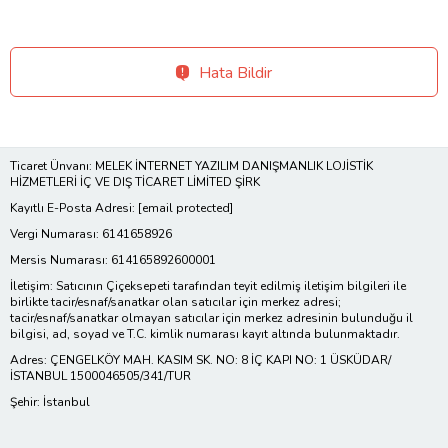
Hata Bildir
Ticaret Ünvanı: MELEK İNTERNET YAZILIM DANIŞMANLIK LOJİSTİK
HİZMETLERİ İÇ VE DIŞ TİCARET LİMİTED ŞİRK
Kayıtlı E-Posta Adresi:
[email protected]
Vergi Numarası: 6141658926
Mersis Numarası: 614165892600001
İletişim: Satıcının Çiçeksepeti tarafından teyit edilmiş iletişim bilgileri ile
birlikte tacir/esnaf/sanatkar olan satıcılar için merkez adresi;
tacir/esnaf/sanatkar olmayan satıcılar için merkez adresinin bulunduğu il
bilgisi, ad, soyad ve T.C. kimlik numarası kayıt altında bulunmaktadır.
Adres: ÇENGELKÖY MAH. KASIM SK. NO: 8 İÇ KAPI NO: 1 ÜSKÜDAR/
İSTANBUL 1500046505/341/TUR
Şehir: İstanbul