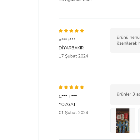
ürünü henüz
a*** t***
özenilerek 
DİYARBAKIR
17 Şubat 2024
ürünler 3 a
C*** T***
YOZGAT
01 Şubat 2024