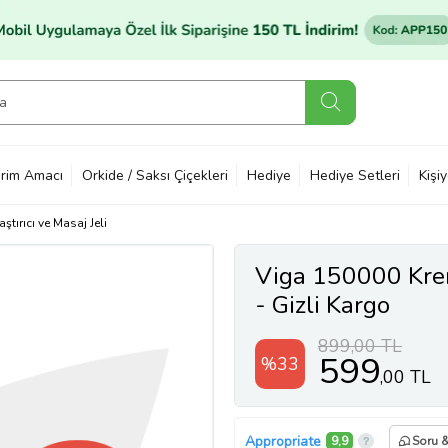
rim Amacı
Orkide / Saksı Çiçekleri
Hediye
Hediye Setleri
Kişi
ştırıcı ve Masaj Jeli
Viga 150000 Krem
- Gizli Kargo
899,00 TL
599
%33
,00 TL
Appropriate
9,9
Soru 