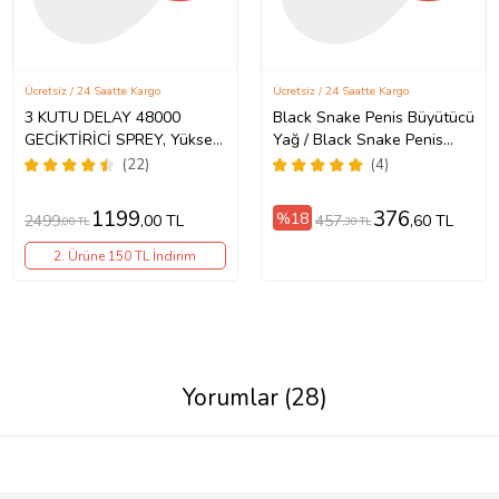
Ücretsiz / 24 Saatte Kargo
Ücretsiz / 24 Saatte Kargo
3 KUTU DELAY 48000
Black Snake Penis Büyütücü
GECİKTİRİCİ SPREY, Yüksek
Yağ / Black Snake Penis
Kalite Alman Menşei Delay
Enlarger Oil
(22)
(4)
Sprey- Aynı Gün Kargo
Teslim
1199
376
%18
2499
457
,00 TL
,60 TL
,00 TL
,30 TL
2. Ürüne 150 TL İndirim
Yorumlar (28)