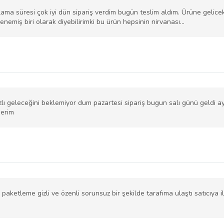
ama süresi çok iyi dün sipariş verdim bugün teslim aldım. Ürüne gelicek
denemiş biri olarak diyebilirimki bu ürün hepsinin nirvanası…
lı geleceğini beklemiyor dum pazartesi sipariş bugun salı günü geldi ayrı
derim
 paketleme gizli ve özenli sorunsuz bir şekilde tarafıma ulaştı satıcıya