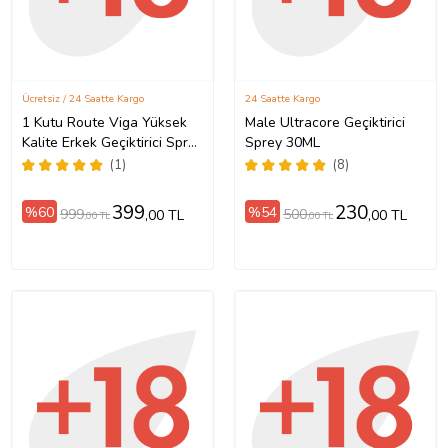
Ücretsiz / 24 Saatte Kargo
24 Saatte Kargo
1 Kutu Route Viga Yüksek
Male Ultracore Geçiktirici
Kalite Erkek Geçiktirici Sprey
Sprey 30ML
- Made in Germany -
(1)
(8)
Premium Qualty Delay
Sprey - 1 Kutu 20 ML
399
230
%60
%54
999
500
,00 TL
,00 TL
,00 TL
,00 TL