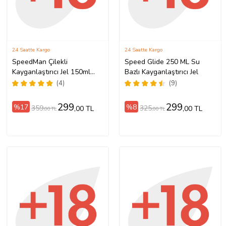
24 Saatte Kargo
24 Saatte Kargo
SpeedMan Çilekli
Speed Glide 250 ML Su
Kayganlaştırıcı Jel 150ml
Bazlı Kayganlaştırıcı Jel
Uzun Süreli Etki Lubricant
(4)
(9)
299
299
%17
%8
359
325
,00 TL
,00 TL
,00 TL
,00 TL