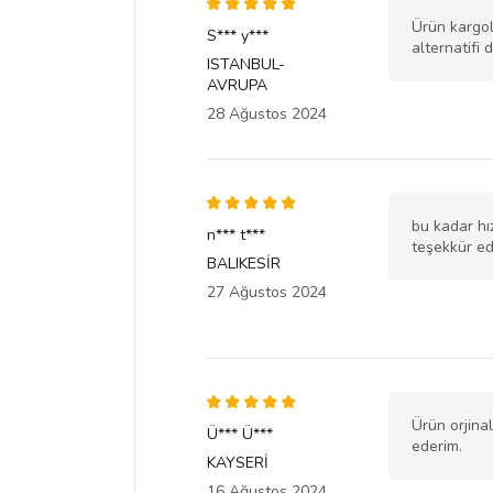
Ürün kargol
S*** y***
alternatifi 
ISTANBUL-
AVRUPA
28 Ağustos 2024
bu kadar hız
n*** t***
teşekkür e
BALIKESİR
27 Ağustos 2024
Ürün orjinal
Ü*** Ü***
ederim.
KAYSERİ
16 Ağustos 2024