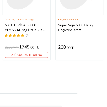
Ücretsiz / 24 Saatte Kargo
Kargo ile Teslimat
5 KUTU VİGA 50000
Super Vıga 5000 Delay
ALMAN MENŞEİ YÜKSEK
Geçiktirici Krem
KALİTE GECİKTİRİCİ KREM-
(4)
PREMİUM QUALTY
HEDİYELİ ÜRÜN %100
1749
200
2299
,00 TL
,00 TL
,00 TL
ORJİNAL
2. Ürüne 150 TL İndirim