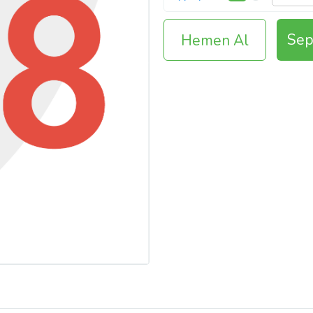
Sep
Hemen Al