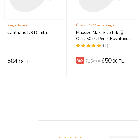
Kargo Bedava
Ücretsiz / 24 Saatte Kargo
Cantharis D9 Damla
Maxsize Maxi Size Erkeğe
Özel 50 ml Penis Büyütücü
Kalınlaştırıcı Krem + Yanında
(1)
Xir 3xEffect Spray 60 ml
Erkeğe Özel Kaldırıcı
650
804
%9
715
,00 TL
,18 TL
,00 TL
Sertleştirici Geciktirici Sprey