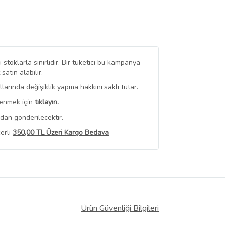
stoklarla sınırlıdır. Bir tüketici bu kampanya
tın alabilir.
arında değişiklik yapma hakkını saklı tutar.
renmek için
tıklayın.
dan gönderilecektir.
erli
350,00 TL Üzeri Kargo Bedava
 Görüntüle
iyat bilgileri, satıcı tarafından
Ürün Güvenliği Bilgileri