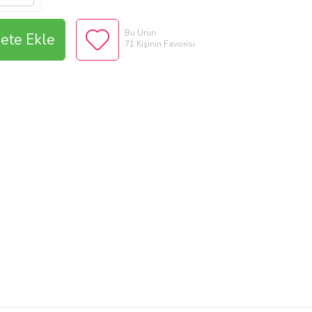
Bu Ürün
ete Ekle
71 Kişinin Favorisi