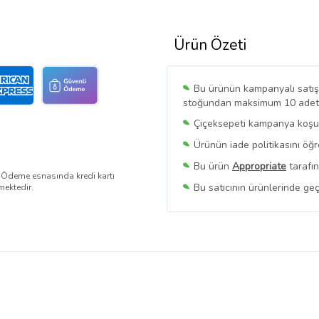
Ürün Özeti
Bu ürünün kampanyalı satışı 
stoğundan maksimum 10 adet sa
Çiçeksepeti kampanya koşull
Ürünün iade politikasını öğ
Bu ürün
Appropriate
tarafın
. Ödeme esnasında kredi kartı
Bu satıcının ürünlerinde geç
mektedir.
Bu Satıcının
Tüm Ürünlerini
Ürün sayfasında gördüğünüz f
belirlenmektedir.