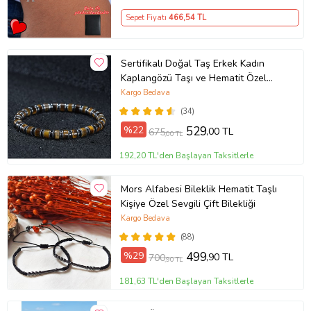
Sepet Fiyatı
466
,54 TL
Sertifikalı Doğal Taş Erkek Kadın
Kaplangözü Taşı ve Hematit Özel
Tasarım Hediye 6mm Bileklik
Kargo Bedava
(34)
%22
529
,00 TL
675
,00 TL
192,20 TL'den Başlayan Taksitlerle
Mors Alfabesi Bileklik Hematit Taşlı
Kişiye Özel Sevgili Çift Bilekliği
Kargo Bedava
(88)
%29
499
,90 TL
700
,90 TL
181,63 TL'den Başlayan Taksitlerle