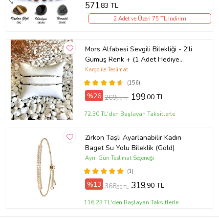
571
,83 TL
2 Adet ve Üzeri 75 TL İndirim
Mors Alfabesi Sevgili Bilekliği - 2'li
Gümüş Renk + (1 Adet Hediye
Bileklik)
Kargo ile Teslimat
(156)
%26
199
,00 TL
269
,00 TL
72,30 TL'den Başlayan Taksitlerle
Zirkon Taşlı Ayarlanabilir Kadın
Baget Su Yolu Bileklik (Gold)
Aynı Gün Teslimat Seçeneği
(1)
%13
319
,90 TL
368
,90 TL
116,23 TL'den Başlayan Taksitlerle