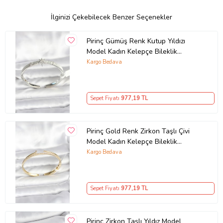
İlginizi Çekebilecek Benzer Seçenekler
Pirinç Gümüş Renk Kutup Yıldızı
Model Kadın Kelepçe Bileklik
(Karışık)
Kargo Bedava
Sepet Fiyatı
977
,19 TL
Pirinç Gold Renk Zirkon Taşlı Çivi
Model Kadın Kelepçe Bileklik
(Karışık)
Kargo Bedava
Sepet Fiyatı
977
,19 TL
Pirinç Zirkon Taşlı Yıldız Model