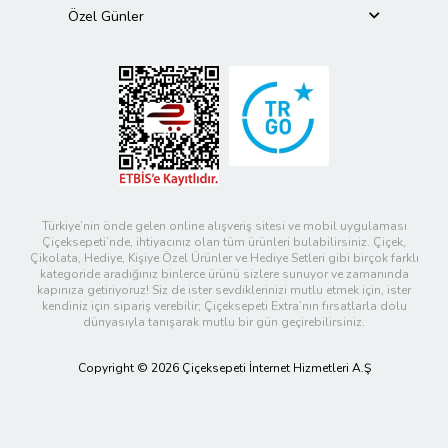
Özel Günler
Türkiye’nin önde gelen online alışveriş sitesi ve mobil uygulaması
Çiçeksepeti’nde, ihtiyacınız olan tüm ürünleri bulabilirsiniz. Çiçek,
Çikolata, Hediye, Kişiye Özel Ürünler ve Hediye Setleri gibi birçok farklı
kategoride aradığınız binlerce ürünü sizlere sunuyor ve zamanında
kapınıza getiriyoruz! Siz de ister sevdiklerinizi mutlu etmek için, ister
kendiniz için sipariş verebilir; Çiçeksepeti Extra’nın fırsatlarla dolu
dünyasıyla tanışarak mutlu bir gün geçirebilirsiniz.
Copyright © 2026 Çiçeksepeti İnternet Hizmetleri A.Ş