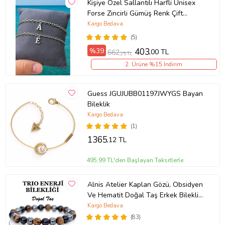
Kişiye Özel Sallantılı Harfli Unisex
Forse Zincirli Gümüş Renk Çift
Bilekliği eck09c (Metal)
Kargo Bedava
(5)
%39
403
,00 TL
662
,25 TL
2. Ürüne %15 İndirim
Guess JGUJUBB01197JWYGS Bayan
Bileklik
Kargo Bedava
(1)
1365
,12 TL
495,99 TL'den Başlayan Taksitlerle
Alnis Atelier Kaplan Gözü, Obsidyen
Ve Hematit Doğal Taş Erkek Bileklik
(KAHVE-BRONZ)
Kargo Bedava
(83)