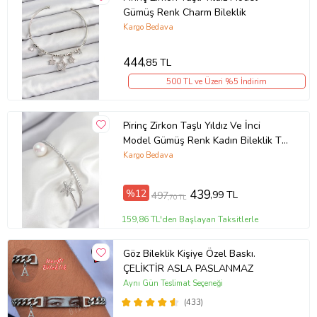
Gümüş Renk Charm Bileklik
Kargo Bedava
444
,85 TL
500 TL ve Üzeri %5 İndirim
Pirinç Zirkon Taşlı Yıldız Ve İnci
Model Gümüş Renk Kadın Bileklik TJ-
BB7884
Kargo Bedava
%12
439
,99 TL
497
,70 TL
159,86 TL'den Başlayan Taksitlerle
Göz Bileklik Kişiye Özel Baskı.
ÇELİKTİR ASLA PASLANMAZ
Aynı Gün Teslimat Seçeneği
(433)