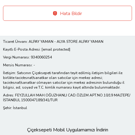
Hata Bildir
Ticaret Ünvanı: ALPAY YAMAN - ALYA STORE ALPAY YAMAN
Kayıtlı E-Posta Adresi:
[email protected]
Vergi Numarası: 9340060254
Mersis Numarası: -
İletişim: Satıcının Çiçeksepeti tarafından teyit edilmiş iletişim bilgileri ile
birlikte tacir/esnaf/sanatkar olan satıcılar için merkez adresi;
tacir/esnaf/sanatkar olmayan satıcılar için merkez adresinin bulunduğu il
bilgisi, ad, soyad ve T.C. kimlik numarası kayıt altında bulunmaktadır.
Adres: FEYZULLAH MAH.OĞUZHANLI CAD.ÖZLEM APT.NO.10/19 MALTEPE/
İSTANBUL 1500047189/341/TUR
Şehir: İstanbul
Çiçeksepeti Mobil Uygulamamızı İndirin