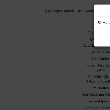
Çiçeksepeti olarak kişisel verilerinizin giz
Bir Hat
Faydalı Bilgil
Çiçek Bakımı
Çiçek Eşliğinde N
Çiçek Anlamla
Özel Günler
Mevsimlere Gö
Çiçekler
Yenilebilir Çiç
Saklama Koşull
Site Haritası
Ürün Sıralama Krit
Teslimat İpuçla
Sipariş Güncell