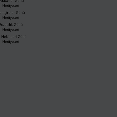
vukatlar Günü
Hediyeleri
emşireler Günü
Hediyeleri
Eczacılık Günü
Hediyeleri
ş Hekimleri Günü
Hediyeleri