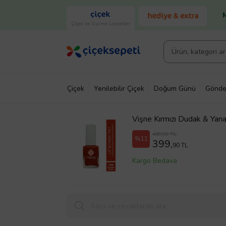
Çiçek ve Gurme Lezzetler
Çiçek
Yenilebilir Çiçek
Doğum Günü
Gönde
Vişne Kırmızı Dudak & Yan
10 ml
449,90 TL
%11
399,
90 TL
Kargo Bedava