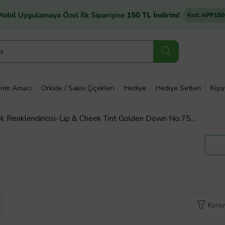
rim Amacı
Orkide / Saksı Çiçekleri
Hediye
Hediye Setleri
Kişi
ak Renklendiricisi-Lip & Cheek Tint Golden Down No:754
Konuy