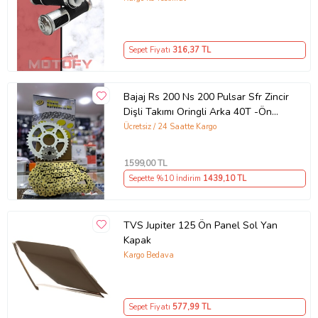
Sepet Fiyatı
316
,37 TL
Bajaj Rs 200 Ns 200 Pulsar Sfr Zincir
Dişli Takımı Oringli Arka 40T -Ön
14T 108 Bakla Supermto
Ücretsiz / 24 Saatte Kargo
1599
,00 TL
Sepette %10 İndirim
1439
,10 TL
TVS Jupiter 125 Ön Panel Sol Yan
Kapak
Kargo Bedava
Sepet Fiyatı
577
,99 TL