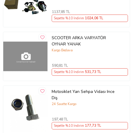
1137
,85 TL
Sepette %10 İndirim
1024
,06 TL
SCOOTER ARKA VARYATÖR
OYNAR YANAK
Kargo Bedava
590
,81 TL
Sepette %10 İndirim
531
,73 TL
Motosiklet Yan Sehpa Vidası Ince
Diş
24 Saatte Kargo
197
,48 TL
Sepette %10 İndirim
177
,73 TL