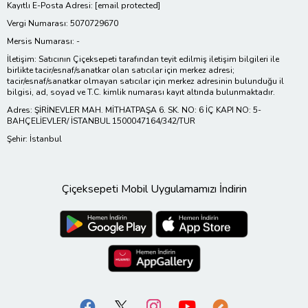
Kayıtlı E-Posta Adresi:
[email protected]
Vergi Numarası: 5070729670
Mersis Numarası: -
İletişim: Satıcının Çiçeksepeti tarafından teyit edilmiş iletişim bilgileri ile
birlikte tacir/esnaf/sanatkar olan satıcılar için merkez adresi;
tacir/esnaf/sanatkar olmayan satıcılar için merkez adresinin bulunduğu il
bilgisi, ad, soyad ve T.C. kimlik numarası kayıt altında bulunmaktadır.
Adres: ŞİRİNEVLER MAH. MİTHATPAŞA 6. SK. NO: 6 İÇ KAPI NO: 5-
BAHÇELİEVLER/ İSTANBUL 1500047164/342/TUR
Şehir: İstanbul
Çiçeksepeti Mobil Uygulamamızı İndirin