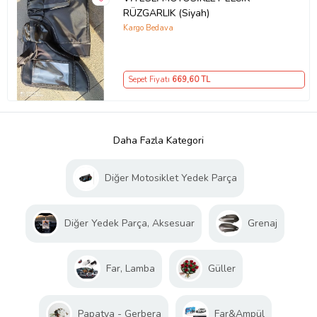
RÜZGARLIK (Siyah)
Kargo Bedava
Sepet Fiyatı
669
,60 TL
Daha Fazla Kategori
Diğer Motosiklet Yedek Parça
Diğer Yedek Parça, Aksesuar
Grenaj
Far, Lamba
Güller
Papatya - Gerbera
Far&Ampül