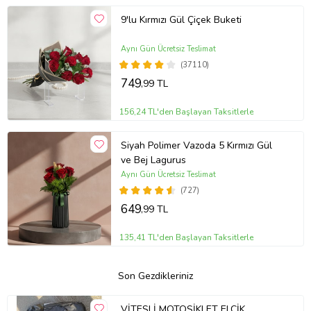
9'lu Kırmızı Gül Çiçek Buketi
Aynı Gün Ücretsiz Teslimat
(37110)
749
,99 TL
156,24 TL'den Başlayan Taksitlerle
Siyah Polimer Vazoda 5 Kırmızı Gül
ve Bej Lagurus
Aynı Gün Ücretsiz Teslimat
(727)
649
,99 TL
135,41 TL'den Başlayan Taksitlerle
Son Gezdikleriniz
VİTESLİ MOTOSİKLET ELCİK