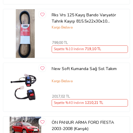
Rks Vrs 125 Kayış Bando Varyatör
Tahrik Kayışı 815.5x22x30x10
Supermoto
Kargo Bedava
799
,00 TL
Sepette %10 İndirim
719
,10 TL
New Soft Kumanda Sağ Sol Takım
Kargo Bedava
2017
,02 TL
Sepette %40 İndirim
1210
,21 TL
ÖN PANJUR ARMA FORD FİESTA
2003-2008 (Karışık)