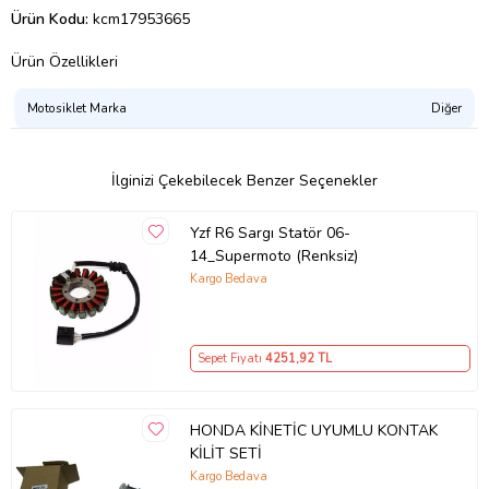
Ürün Kodu:
kcm17953665
Ürün Özellikleri
Motosiklet Marka
Diğer
İlginizi Çekebilecek Benzer Seçenekler
Yzf R6 Sargı Statör 06-
14_Supermoto (Renksiz)
Kargo Bedava
Sepet Fiyatı
4251
,92 TL
HONDA KİNETİC UYUMLU KONTAK
KİLİT SETİ
Kargo Bedava