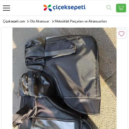
Çiçeksepeti.com
Oto Aksesuar
Motosiklet Parçaları ve Aksesuarları