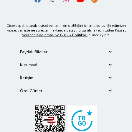
Çiçeksepeti olarak kişisel verilerinizin gizliliğini önemsiyoruz. Şirketimizin
kişisel veri işleme süreçleri hakkında detaylı bilgi almak için lütfen
Kişisel
Verilerin Korunması ve Gizlilik Politikası
’nı inceleyiniz.
Faydalı Bilgiler
Kurumsal
İletişim
Özel Günler