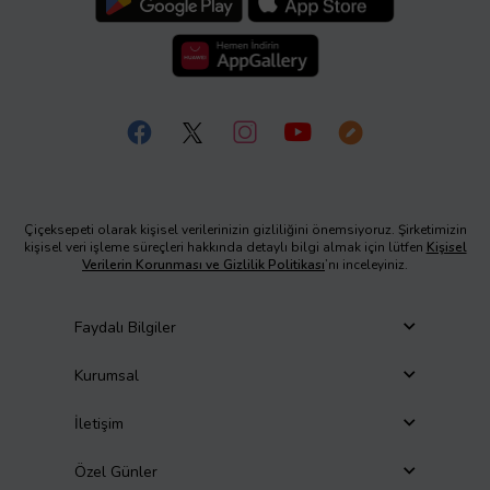
Çiçeksepeti olarak kişisel verilerinizin gizliliğini önemsiyoruz. Şirketimizin
kişisel veri işleme süreçleri hakkında detaylı bilgi almak için lütfen
Kişisel
Verilerin Korunması ve Gizlilik Politikası
’nı inceleyiniz.
Faydalı Bilgiler
Kurumsal
İletişim
Özel Günler