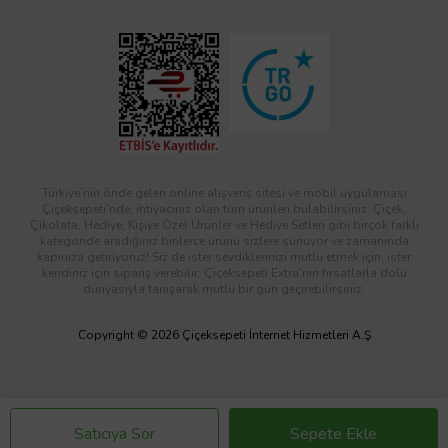
Türkiye’nin önde gelen online alışveriş sitesi ve mobil uygulaması
Çiçeksepeti’nde, ihtiyacınız olan tüm ürünleri bulabilirsiniz. Çiçek,
Çikolata, Hediye, Kişiye Özel Ürünler ve Hediye Setleri gibi birçok farklı
kategoride aradığınız binlerce ürünü sizlere sunuyor ve zamanında
kapınıza getiriyoruz! Siz de ister sevdiklerinizi mutlu etmek için, ister
kendiniz için sipariş verebilir; Çiçeksepeti Extra’nın fırsatlarla dolu
dünyasıyla tanışarak mutlu bir gün geçirebilirsiniz.
Copyright © 2026 Çiçeksepeti İnternet Hizmetleri A.Ş
Satıcıya Sor
Sepete Ekle