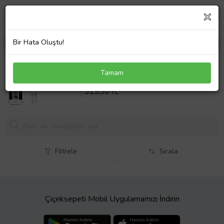
Bir Hata Oluştu!
Vivo X200 PRO Nano Ekran Koruyucu Esnek MAT
Tamam
HAYALET + Type C Kablo
Sepette %20 İndirim
399
,12 TL
319,
30 TL
Filtrele
Sırala
Çiçeksepeti Mobil Uygulamamızı İndirin