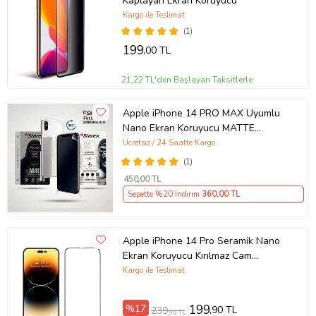
Kaplayan Ekran Koruyucu
Kargo ile Teslimat
(1)
199
,00 TL
21,22 TL'den Başlayan Taksitlerle
Apple iPhone 14 PRO MAX Uyumlu
Nano Ekran Koruyucu MATTE
HAYALET - Full Arka Kaplama 360
Ücretsiz / 24 Saatte Kargo
Koruma STAREX
(1)
450
,00 TL
Sepette %20 İndirim
360
,00 TL
Apple iPhone 14 Pro Seramik Nano
Ekran Koruyucu Kırılmaz Cam
(Şeffaf)
Kargo ile Teslimat
%17
199
,90 TL
239
,90 TL