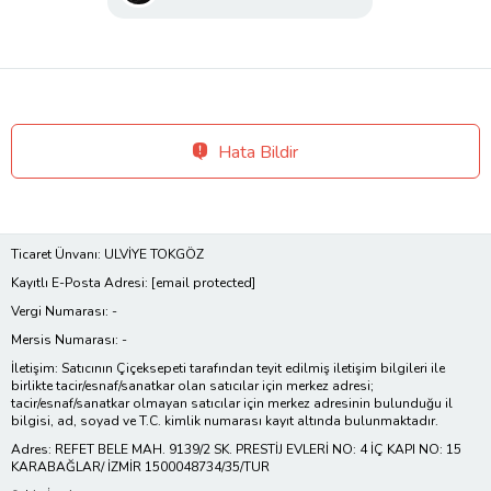
Hata Bildir
Ticaret Ünvanı: ULVİYE TOKGÖZ
Kayıtlı E-Posta Adresi:
[email protected]
Vergi Numarası: -
Mersis Numarası: -
İletişim: Satıcının Çiçeksepeti tarafından teyit edilmiş iletişim bilgileri ile
birlikte tacir/esnaf/sanatkar olan satıcılar için merkez adresi;
tacir/esnaf/sanatkar olmayan satıcılar için merkez adresinin bulunduğu il
bilgisi, ad, soyad ve T.C. kimlik numarası kayıt altında bulunmaktadır.
Adres: REFET BELE MAH. 9139/2 SK. PRESTİJ EVLERİ NO: 4 İÇ KAPI NO: 15
KARABAĞLAR/ İZMİR 1500048734/35/TUR