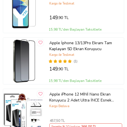
Kargo ile Teslimat
149
,90 TL
15,98 TL'den Başlayan Taksitlerle
Apple İphone 13/13Pro Ekranı Tam
Kaplayan 5D Ekran Koruyucu
Kargo ile Teslimat
(1)
Ürün Kodu:
kcm7033884
149
,90 TL
15,98 TL'den Başlayan Taksitlerle
Apple iPhone 12 MİNİ Nano Ekran
Koruyucu 2 Adet Ultra İNCE Esnek
Nano MAT HAYALET
Kargo Bedava
457
,50 TL
Sepette %20 İndirim
366
,00 TL