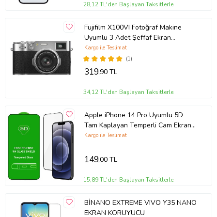
Kolay Kurulum: Tiknal Esnek Nano Kırılmaz Cam Ekran Koruyucu
28,12 TL'den Başlayan Taksitlerle
Film , kolay kurulum için özel olarak tasarlanmıştır. Ekranınızı
temizledikten sonra, koruyucuyu hızlıca ve düzgün bir şekilde
Fujifilm X100VI Fotoğraf Makine
yerleştirebilirsiniz.
Uyumlu 3 Adet Şeffaf Ekran
koruyucu Nano Jelatin
Kargo ile Teslimat
(1)
Uyumlu Modeller: Tiknal Esnek Nano Kırılmaz Cam Ekran Koruyucu
Film modeline uyumludur, mükemmel koruma sağlar.
319
,90 TL
34,12 TL'den Başlayan Taksitlerle
Telefonunuzun değerini korumak ve ekranını uzun ömürlü kılmak
için Tiknal Esnek Nano Kırılmaz Cam Ekran Koruyucu Filmyu bugün
Apple iPhone 14 Pro Uyumlu 5D
satın alın!
Tam Kaplayan Temperli Cam Ekran
Koruyucu
Kargo ile Teslimat
149
,00 TL
15,89 TL'den Başlayan Taksitlerle
BİNANO EXTREME VIVO Y35 NANO
EKRAN KORUYUCU