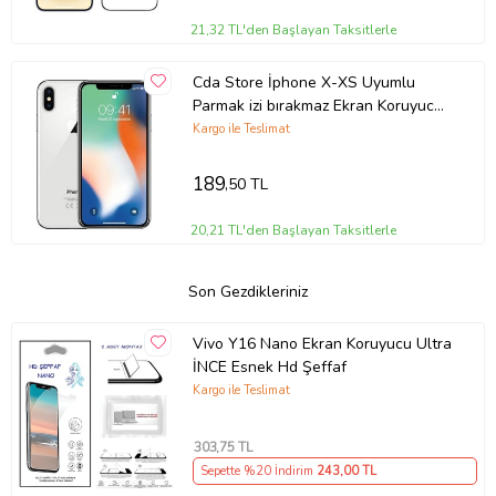
21,32 TL'den Başlayan Taksitlerle
Cda Store İphone X-XS Uyumlu
Parmak izi bırakmaz Ekran Koruyucu
Nano MAT Jelatin
Kargo ile Teslimat
189
,50 TL
20,21 TL'den Başlayan Taksitlerle
Son Gezdikleriniz
Vivo Y16 Nano Ekran Koruyucu Ultra
İNCE Esnek Hd Şeffaf
Kargo ile Teslimat
303
,75 TL
Sepette %20 İndirim
243
,00 TL