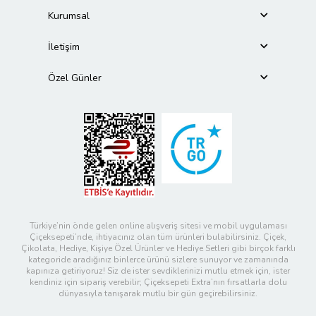
Kurumsal
İletişim
Özel Günler
Türkiye’nin önde gelen online alışveriş sitesi ve mobil uygulaması
Çiçeksepeti’nde, ihtiyacınız olan tüm ürünleri bulabilirsiniz. Çiçek,
Çikolata, Hediye, Kişiye Özel Ürünler ve Hediye Setleri gibi birçok farklı
kategoride aradığınız binlerce ürünü sizlere sunuyor ve zamanında
kapınıza getiriyoruz! Siz de ister sevdiklerinizi mutlu etmek için, ister
kendiniz için sipariş verebilir; Çiçeksepeti Extra’nın fırsatlarla dolu
dünyasıyla tanışarak mutlu bir gün geçirebilirsiniz.