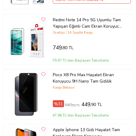
Redmi Note 14 Pro 5G Uyumlu Tam
Yapışan Eğimli Cam Ekran Koruyucu
(Siyah)
Ücretsiz / 24 Saatte Kargo
749
,80 TL
79,97 TL'den Başlayan Taksitlerle
Poco X8 Pro Max Hayalet Ekran
Koruyucu 9H Nano Tam Gizlilik
Kargo Bedava
%31
449
,90 TL
649
,90 TL
47,98 TL'den Başlayan Taksitlerle
Apple İphone 13 Gizli Hayalet Tam